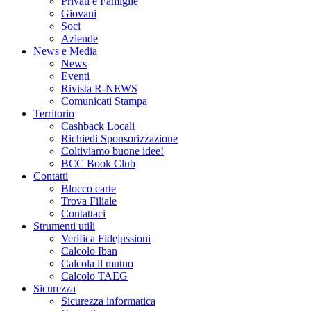
Privati e Famiglie
Giovani
Soci
Aziende
News e Media
News
Eventi
Rivista R-NEWS
Comunicati Stampa
Territorio
Cashback Locali
Richiedi Sponsorizzazione
Coltiviamo buone idee!
BCC Book Club
Contatti
Blocco carte
Trova Filiale
Contattaci
Strumenti utili
Verifica Fidejussioni
Calcolo Iban
Calcola il mutuo
Calcolo TAEG
Sicurezza
Sicurezza informatica