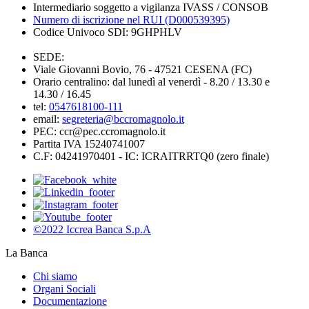
Intermediario soggetto a vigilanza IVASS / CONSOB
Numero di iscrizione nel RUI (D000539395)
Codice Univoco SDI: 9GHPHLV
SEDE:
Viale Giovanni Bovio, 76 - 47521 CESENA (FC)
Orario centralino: dal lunedì al venerdì - 8.20 / 13.30 e
14.30 / 16.45
tel:
0547618100-111
email:
segreteria@bccromagnolo.it
PEC: ccr@pec.ccromagnolo.it
Partita IVA 15240741007
C.F: 04241970401 - IC: ICRAITRRTQ0 (zero finale)
©2022 Iccrea Banca S.p.A
La Banca
Chi siamo
Organi Sociali
Documentazione