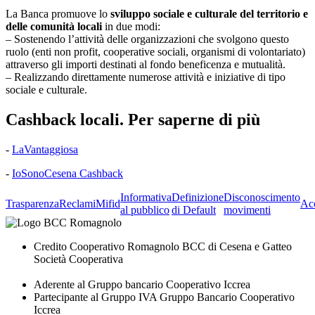
La Banca promuove lo
sviluppo sociale e culturale del territorio e
delle comunità locali
in due modi:
– Sostenendo l’attività delle organizzazioni che svolgono questo
ruolo (enti non profit, cooperative sociali, organismi di volontariato)
attraverso gli importi destinati al fondo beneficenza e mutualità.
– Realizzando direttamente numerose attività e iniziative di tipo
sociale e culturale.
Cashback locali. Per saperne di più
-
LaVantaggiosa
-
IoSonoCesena Cashback
Informativa
Definizione
Disconoscimento
Trasparenza
Reclami
Mifid
Acc
al pubblico
di Default
movimenti
Credito Cooperativo Romagnolo BCC di Cesena e Gatteo
Società Cooperativa
Aderente al Gruppo bancario Cooperativo Iccrea
Partecipante al Gruppo IVA Gruppo Bancario Cooperativo
Iccrea