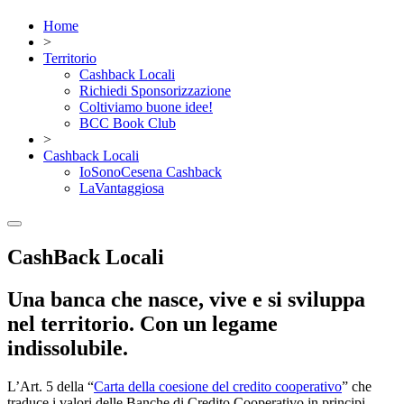
Home
>
Territorio
Cashback Locali
Richiedi Sponsorizzazione
Coltiviamo buone idee!
BCC Book Club
>
Cashback Locali
IoSonoCesena Cashback
LaVantaggiosa
CashBack Locali
Una banca che
nasce, vive e si sviluppa
nel territorio
. Con un legame
indissolubile.
L’Art. 5 della “
Carta della coesione del credito cooperativo
” che
traduce i valori delle Banche di Credito Cooperativo in principi