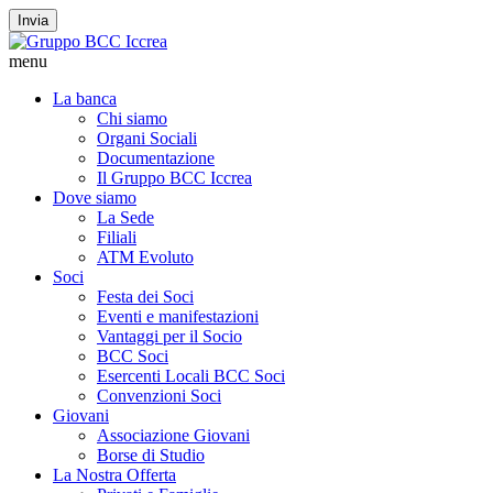
Invia
menu
La banca
Chi siamo
Organi Sociali
Documentazione
Il Gruppo BCC Iccrea
Dove siamo
La Sede
Filiali
ATM Evoluto
Soci
Festa dei Soci
Eventi e manifestazioni
Vantaggi per il Socio
BCC Soci
Esercenti Locali BCC Soci
Convenzioni Soci
Giovani
Associazione Giovani
Borse di Studio
La Nostra Offerta