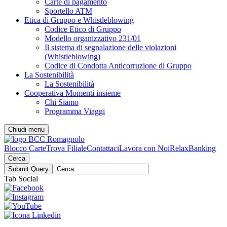
Carte di pagamento
Sportello ATM
Etica di Gruppo e Whistleblowing
Codice Etico di Gruppo
Modello organizzativo 231/01
Il sistema di segnalazione delle violazioni
(Whistleblowing)
Codice di Condotta Anticorruzione di Gruppo
La Sostenibilità
La Sostenibilità
Cooperativa Momenti insieme
Chi Siamo
Programma Viaggi
Chiudi menu
Blocco Carte
Trova Filiale
Contattaci
Lavora con Noi
RelaxBanking
Cerca
Tab Social