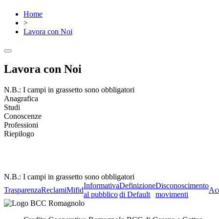
Home
>
Lavora con Noi
Lavora con Noi
N.B.: I campi in grassetto sono obbligatori
Anagrafica
Studi
Conoscenze
Professioni
Riepilogo
N.B.: I campi in grassetto sono obbligatori
Informativa
Definizione
Disconoscimento
Trasparenza
Reclami
Mifid
Acc
al pubblico
di Default
movimenti