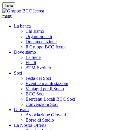
Invia
menu
La banca
Chi siamo
Organi Sociali
Documentazione
Il Gruppo BCC Iccrea
Dove siamo
La Sede
Filiali
ATM Evoluto
Soci
Festa dei Soci
Eventi e manifestazioni
Vantaggi per il Socio
BCC Soci
Esercenti Locali BCC Soci
Convenzioni Soci
Giovani
Associazione Giovani
Borse di Studio
La Nostra Offerta