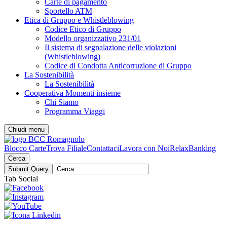
Carte di pagamento
Sportello ATM
Etica di Gruppo e Whistleblowing
Codice Etico di Gruppo
Modello organizzativo 231/01
Il sistema di segnalazione delle violazioni
(Whistleblowing)
Codice di Condotta Anticorruzione di Gruppo
La Sostenibilità
La Sostenibilità
Cooperativa Momenti insieme
Chi Siamo
Programma Viaggi
Chiudi menu
Blocco Carte
Trova Filiale
Contattaci
Lavora con Noi
RelaxBanking
Cerca
Tab Social