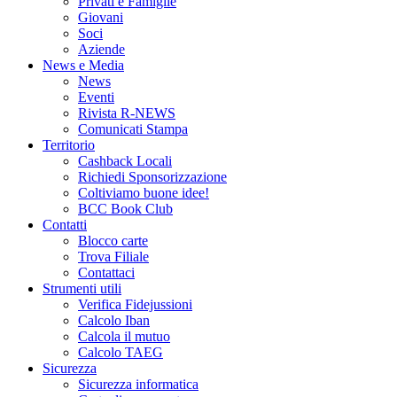
Privati e Famiglie
Giovani
Soci
Aziende
News e Media
News
Eventi
Rivista R-NEWS
Comunicati Stampa
Territorio
Cashback Locali
Richiedi Sponsorizzazione
Coltiviamo buone idee!
BCC Book Club
Contatti
Blocco carte
Trova Filiale
Contattaci
Strumenti utili
Verifica Fidejussioni
Calcolo Iban
Calcola il mutuo
Calcolo TAEG
Sicurezza
Sicurezza informatica