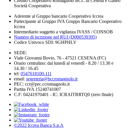
Credito Cooperativo Romagnolo BCC di Cesena e Gatteo
Società Cooperativa
Aderente al Gruppo bancario Cooperativo Iccrea
Partecipante al Gruppo IVA Gruppo Bancario Cooperativo
Iccrea
Intermediario soggetto a vigilanza IVASS / CONSOB
Numero di iscrizione nel RUI (D000539395)
Codice Univoco SDI: 9GHPHLV
SEDE:
Viale Giovanni Bovio, 76 - 47521 CESENA (FC)
Orario centralino: dal lunedì al venerdì - 8.20 / 13.30 e
14.30 / 16.45
tel:
0547618100-111
email:
segreteria@bccromagnolo.it
PEC: ccr@pec.ccromagnolo.it
Partita IVA 15240741007
C.F: 04241970401 - IC: ICRAITRRTQ0 (zero finale)
©2022 Iccrea Banca S.p.A