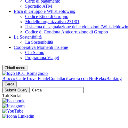
Carte di pagamento
Sportello ATM
Etica di Gruppo e Whistleblowing
Codice Etico di Gruppo
Modello organizzativo 231/01
Il sistema di segnalazione delle violazioni (Whistleblowi
Codice di Condotta Anticorruzione di Gruppo
La Sostenibilità
La Sostenibilità
Cooperativa Momenti insieme
Chi Siamo
Programma Viaggi
Chiudi menu
Blocco Carte
Trova Filiale
Contattaci
Lavora con Noi
RelaxBanking
Cerca
Tab Social