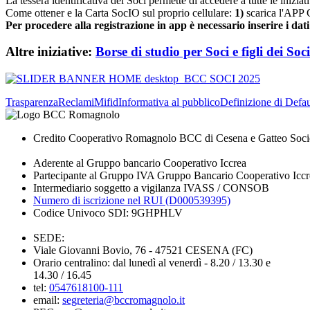
La tessera identificativa dei Soci permette di accedere a tutte le iniziat
Come ottener e la Carta SocIO sul proprio cellulare:
1)
scarica l'APP 
Per procedere alla registrazione in app è necessario inserire i dati 
Altre iniziative:
Borse di studio per Soci e figli dei Soci
Trasparenza
Reclami
Mifid
Informativa al pubblico
Definizione di Defau
Credito Cooperativo Romagnolo BCC di Cesena e Gatteo Soci
Aderente al Gruppo bancario Cooperativo Iccrea
Partecipante al Gruppo IVA Gruppo Bancario Cooperativo Iccr
Intermediario soggetto a vigilanza IVASS / CONSOB
Numero di iscrizione nel RUI (D000539395)
Codice Univoco SDI: 9GHPHLV
SEDE:
Viale Giovanni Bovio, 76 - 47521 CESENA (FC)
Orario centralino: dal lunedì al venerdì - 8.20 / 13.30 e
14.30 / 16.45
tel:
0547618100-111
email:
segreteria@bccromagnolo.it