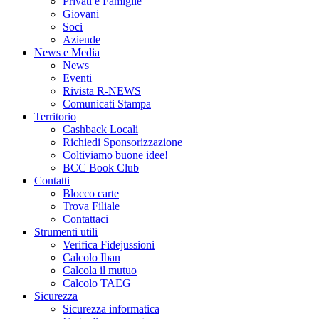
Privati e Famiglie
Giovani
Soci
Aziende
News e Media
News
Eventi
Rivista R-NEWS
Comunicati Stampa
Territorio
Cashback Locali
Richiedi Sponsorizzazione
Coltiviamo buone idee!
BCC Book Club
Contatti
Blocco carte
Trova Filiale
Contattaci
Strumenti utili
Verifica Fidejussioni
Calcolo Iban
Calcola il mutuo
Calcolo TAEG
Sicurezza
Sicurezza informatica