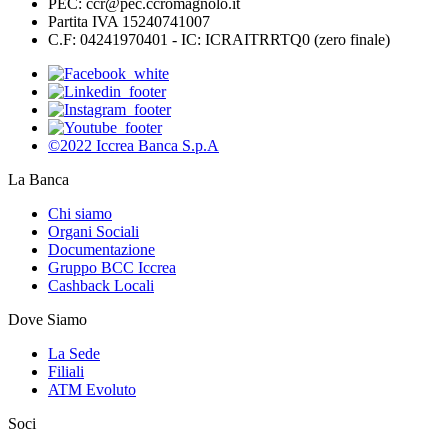
PEC: ccr@pec.ccromagnolo.it
Partita IVA 15240741007
C.F: 04241970401 - IC: ICRAITRRTQ0 (zero finale)
©2022 Iccrea Banca S.p.A
La Banca
Chi siamo
Organi Sociali
Documentazione
Gruppo BCC Iccrea
Cashback Locali
Dove Siamo
La Sede
Filiali
ATM Evoluto
Soci