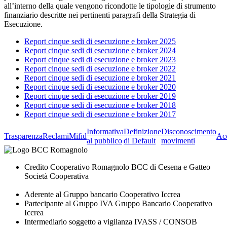
all’interno della quale vengono ricondotte le tipologie di strumento
finanziario descritte nei pertinenti paragrafi della Strategia di
Esecuzione.
Report cinque sedi di esecuzione e broker 2025
Report cinque sedi di esecuzione e broker 2024
Report cinque sedi di esecuzione e broker 2023
Report cinque sedi di esecuzione e broker 2022
Report cinque sedi di esecuzione e broker 2021
Report cinque sedi di esecuzione e broker 2020
Report cinque sedi di esecuzione e broker 2019
Report cinque sedi di esecuzione e broker 2018
Report cinque sedi di esecuzione e broker 2017
Informativa
Definizione
Disconoscimento
Trasparenza
Reclami
Mifid
Acc
al pubblico
di Default
movimenti
Credito Cooperativo Romagnolo BCC di Cesena e Gatteo
Società Cooperativa
Aderente al Gruppo bancario Cooperativo Iccrea
Partecipante al Gruppo IVA Gruppo Bancario Cooperativo
Iccrea
Intermediario soggetto a vigilanza IVASS / CONSOB