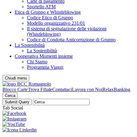
Carte di pagamento
Sportello ATM
Etica di Gruppo e Whistleblowing
Codice Etico di Gruppo
Modello organizzativo 231/01
Il sistema di segnalazione delle violazioni
(Whistleblowing)
Codice di Condotta Anticorruzione di Gruppo
La Sostenibilità
La Sostenibilità
Cooperativa Momenti insieme
Chi Siamo
Programma Viaggi
Chiudi menu
Blocco Carte
Trova Filiale
Contattaci
Lavora con Noi
RelaxBanking
Cerca
Tab Social