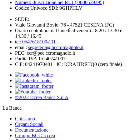
Numero di iscrizione nel RUI (D000539395)
Codice Univoco SDI: 9GHPHLV
SEDE:
Viale Giovanni Bovio, 76 - 47521 CESENA (FC)
Orario centralino: dal lunedì al venerdì - 8.20 / 13.30 e
14.30 / 16.45
tel:
0547618100-111
email:
segreteria@bccromagnolo.it
PEC: ccr@pec.ccromagnolo.it
Partita IVA 15240741007
C.F: 04241970401 - IC: ICRAITRRTQ0 (zero finale)
©2022 Iccrea Banca S.p.A
La Banca
Chi siamo
Organi Sociali
Documentazione
Gruppo BCC Iccrea