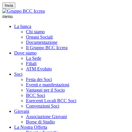
Invia
menu
La banca
Chi siamo
Organi Sociali
Documentazione
Il Gruppo BCC Iccrea
Dove siamo
La Sede
Filiali
ATM Evoluto
Soci
Festa dei Soci
Eventi e manifestazioni
Vantaggi per il Socio
BCC Soci
Esercenti Locali BCC Soci
Convenzioni Soci
Giovani
Associazione Giovani
Borse di Studio
La Nostra Offerta