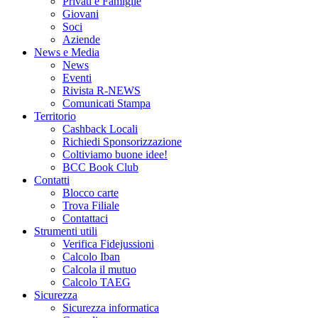
Privati e Famiglie
Giovani
Soci
Aziende
News e Media
News
Eventi
Rivista R-NEWS
Comunicati Stampa
Territorio
Cashback Locali
Richiedi Sponsorizzazione
Coltiviamo buone idee!
BCC Book Club
Contatti
Blocco carte
Trova Filiale
Contattaci
Strumenti utili
Verifica Fidejussioni
Calcolo Iban
Calcola il mutuo
Calcolo TAEG
Sicurezza
Sicurezza informatica