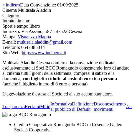
« indietro
Data Convenzione:
01/09/2025
Cinema Multisala Aladdin
Categorie:
Intrattenimento
Sport e tempo libero
Indirizzo:
Via Assano, 587 - 47522 Cesena
Mappa:
Visualizza Mappa
E-mail:
multisala.aladdin@gmail.com
Telefono:
0547385314
Sito Web:
https://www.incinema.it
Multisala Aladdin Cesena conferma la convenzione dedicata
esclusivamente ai Soci BCC Romagnolo consentendo loro di andare
al cinema tutti i giorni della settimana, compresi il sabato e la
domenica,
con biglietto ridotto al costo di euro 6 a persona
(anziché il biglietto intero di 8 euro a persona).
L’agevolazione è estesa al Socio ed al suo accompagnatore.
Informativa
Definizione
Disconoscimento
Trasparenza
Reclami
Mifid
Acc
al pubblico
di Default
movimenti
Credito Cooperativo Romagnolo BCC di Cesena e Gatteo
Società Cooperativa