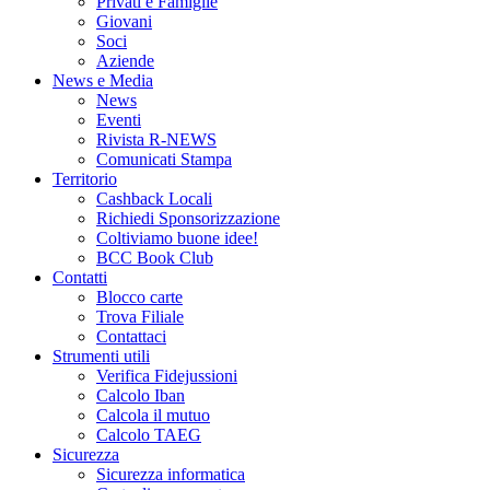
Privati e Famiglie
Giovani
Soci
Aziende
News e Media
News
Eventi
Rivista R-NEWS
Comunicati Stampa
Territorio
Cashback Locali
Richiedi Sponsorizzazione
Coltiviamo buone idee!
BCC Book Club
Contatti
Blocco carte
Trova Filiale
Contattaci
Strumenti utili
Verifica Fidejussioni
Calcolo Iban
Calcola il mutuo
Calcolo TAEG
Sicurezza
Sicurezza informatica