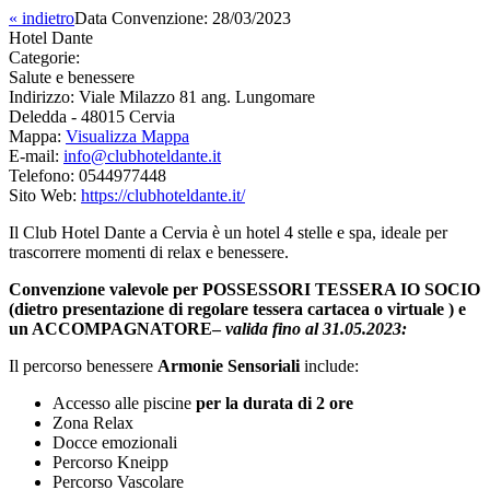
« indietro
Data Convenzione:
28/03/2023
Hotel Dante
Categorie:
Salute e benessere
Indirizzo:
Viale Milazzo 81 ang. Lungomare
Deledda - 48015 Cervia
Mappa:
Visualizza Mappa
E-mail:
info@clubhoteldante.it
Telefono:
0544977448
Sito Web:
https://clubhoteldante.it/
Il Club Hotel Dante a Cervia è un hotel 4 stelle e spa, ideale per
trascorrere momenti di relax e benessere.
Convenzione valevole per POSSESSORI TESSERA IO SOCIO
(dietro presentazione di regolare tessera cartacea o virtuale ) e
un ACCOMPAGNATORE–
valida fino al 31.05.2023:
Il percorso benessere
Armonie Sensoriali
include:
Accesso alle piscine
per la durata di 2 ore
Zona Relax
Docce emozionali
Percorso Kneipp
Percorso Vascolare