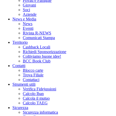
Privati e Famiglie
Giovani
Soci
Aziende
News e Media
News
Eventi
Rivista R-NEWS
Comunicati Stampa
Territorio
Cashback Locali
Richiedi Sponsorizzazione
Coltiviamo buone idee!
BCC Book Club
Contatti
Blocco carte
Trova Filiale
Contattaci
Strumenti utili
Verifica Fidejussioni
Calcolo Iban
Calcola il mutuo
Calcolo TAEG
Sicurezza
Sicurezza informatica