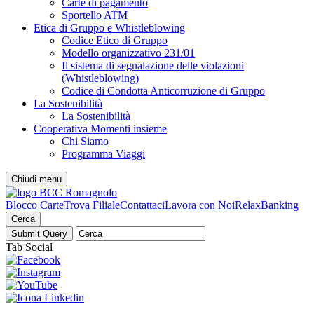
Carte di pagamento
Sportello ATM
Etica di Gruppo e Whistleblowing
Codice Etico di Gruppo
Modello organizzativo 231/01
Il sistema di segnalazione delle violazioni
(Whistleblowing)
Codice di Condotta Anticorruzione di Gruppo
La Sostenibilità
La Sostenibilità
Cooperativa Momenti insieme
Chi Siamo
Programma Viaggi
Chiudi menu
Blocco Carte
Trova Filiale
Contattaci
Lavora con Noi
RelaxBanking
Cerca
Tab Social