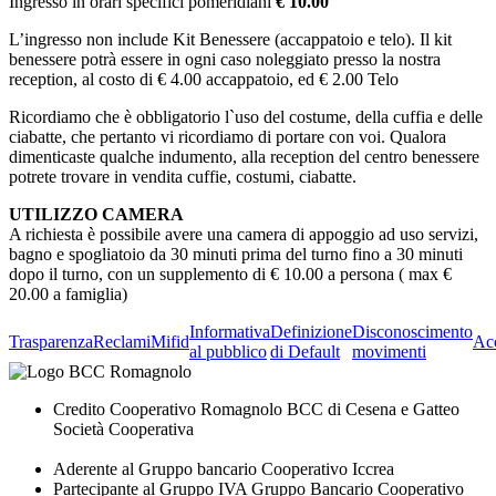
Ingresso in orari specifici pomeridiani
€ 10.00
L’ingresso non include Kit Benessere (accappatoio e telo). Il kit
benessere potrà essere in ogni caso noleggiato presso la nostra
reception, al costo di € 4.00 accappatoio, ed € 2.00 Telo
Ricordiamo che è obbligatorio l`uso del costume, della cuffia e delle
ciabatte, che pertanto vi ricordiamo di portare con voi. Qualora
dimenticaste qualche indumento, alla reception del centro benessere
potrete trovare in vendita cuffie, costumi, ciabatte.
UTILIZZO CAMERA
A richiesta è possibile avere una camera di appoggio ad uso servizi,
bagno e spogliatoio da 30 minuti prima del turno fino a 30 minuti
dopo il turno, con un supplemento di € 10.00 a persona ( max €
20.00 a famiglia)
Informativa
Definizione
Disconoscimento
Trasparenza
Reclami
Mifid
Acc
al pubblico
di Default
movimenti
Credito Cooperativo Romagnolo BCC di Cesena e Gatteo
Società Cooperativa
Aderente al Gruppo bancario Cooperativo Iccrea
Partecipante al Gruppo IVA Gruppo Bancario Cooperativo