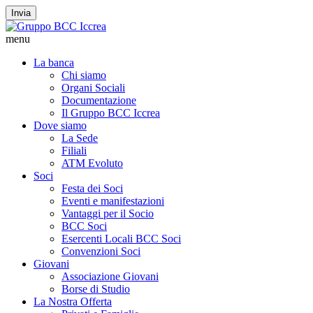
Invia
menu
La banca
Chi siamo
Organi Sociali
Documentazione
Il Gruppo BCC Iccrea
Dove siamo
La Sede
Filiali
ATM Evoluto
Soci
Festa dei Soci
Eventi e manifestazioni
Vantaggi per il Socio
BCC Soci
Esercenti Locali BCC Soci
Convenzioni Soci
Giovani
Associazione Giovani
Borse di Studio
La Nostra Offerta