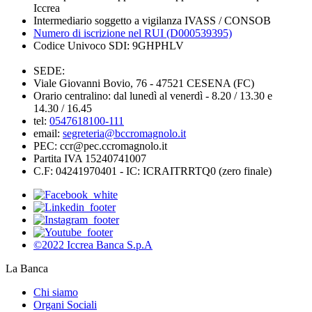
Iccrea
Intermediario soggetto a vigilanza IVASS / CONSOB
Numero di iscrizione nel RUI (D000539395)
Codice Univoco SDI: 9GHPHLV
SEDE:
Viale Giovanni Bovio, 76 - 47521 CESENA (FC)
Orario centralino: dal lunedì al venerdì - 8.20 / 13.30 e
14.30 / 16.45
tel:
0547618100-111
email:
segreteria@bccromagnolo.it
PEC: ccr@pec.ccromagnolo.it
Partita IVA 15240741007
C.F: 04241970401 - IC: ICRAITRRTQ0 (zero finale)
©2022 Iccrea Banca S.p.A
La Banca
Chi siamo
Organi Sociali