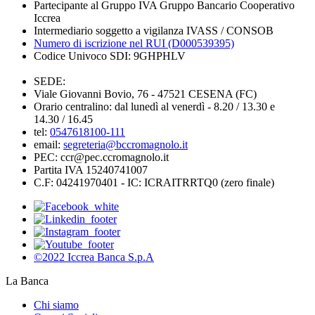
Partecipante al Gruppo IVA Gruppo Bancario Cooperativo
Iccrea
Intermediario soggetto a vigilanza IVASS / CONSOB
Numero di iscrizione nel RUI (D000539395)
Codice Univoco SDI: 9GHPHLV
SEDE:
Viale Giovanni Bovio, 76 - 47521 CESENA (FC)
Orario centralino: dal lunedì al venerdì - 8.20 / 13.30 e
14.30 / 16.45
tel:
0547618100-111
email:
segreteria@bccromagnolo.it
PEC: ccr@pec.ccromagnolo.it
Partita IVA 15240741007
C.F: 04241970401 - IC: ICRAITRRTQ0 (zero finale)
©2022 Iccrea Banca S.p.A
La Banca
Chi siamo