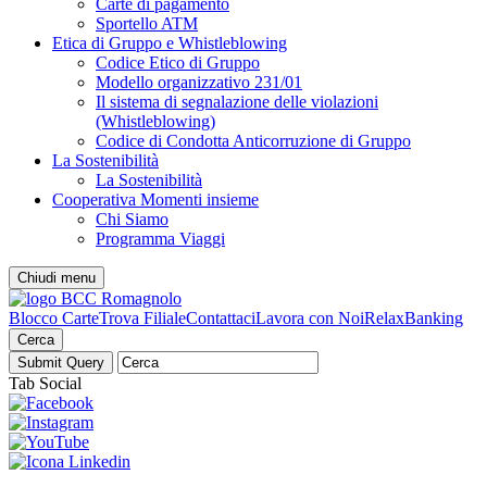
Carte di pagamento
Sportello ATM
Etica di Gruppo e Whistleblowing
Codice Etico di Gruppo
Modello organizzativo 231/01
Il sistema di segnalazione delle violazioni
(Whistleblowing)
Codice di Condotta Anticorruzione di Gruppo
La Sostenibilità
La Sostenibilità
Cooperativa Momenti insieme
Chi Siamo
Programma Viaggi
Chiudi menu
Blocco Carte
Trova Filiale
Contattaci
Lavora con Noi
RelaxBanking
Cerca
Tab Social