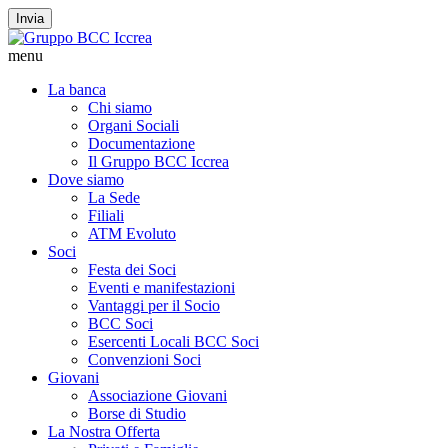
Invia
menu
La banca
Chi siamo
Organi Sociali
Documentazione
Il Gruppo BCC Iccrea
Dove siamo
La Sede
Filiali
ATM Evoluto
Soci
Festa dei Soci
Eventi e manifestazioni
Vantaggi per il Socio
BCC Soci
Esercenti Locali BCC Soci
Convenzioni Soci
Giovani
Associazione Giovani
Borse di Studio
La Nostra Offerta