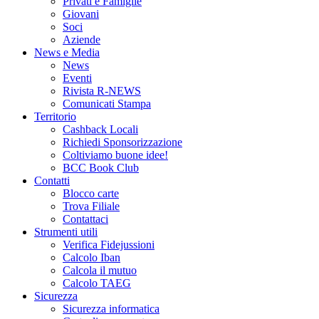
Privati e Famiglie
Giovani
Soci
Aziende
News e Media
News
Eventi
Rivista R-NEWS
Comunicati Stampa
Territorio
Cashback Locali
Richiedi Sponsorizzazione
Coltiviamo buone idee!
BCC Book Club
Contatti
Blocco carte
Trova Filiale
Contattaci
Strumenti utili
Verifica Fidejussioni
Calcolo Iban
Calcola il mutuo
Calcolo TAEG
Sicurezza
Sicurezza informatica