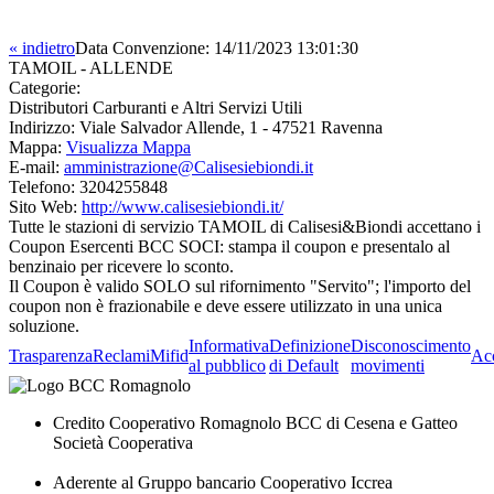
« indietro
Data Convenzione:
14/11/2023 13:01:30
TAMOIL - ALLENDE
Categorie:
Distributori Carburanti e Altri Servizi Utili
Indirizzo:
Viale Salvador Allende, 1 - 47521 Ravenna
Mappa:
Visualizza Mappa
E-mail:
amministrazione@Calisesiebiondi.it
Telefono:
3204255848
Sito Web:
http://www.calisesiebiondi.it/
Tutte le stazioni di servizio TAMOIL di Calisesi&Biondi accettano i
Coupon Esercenti BCC SOCI: stampa il coupon e presentalo al
benzinaio per ricevere lo sconto.
Il Coupon è valido SOLO sul rifornimento "Servito"; l'importo del
coupon non è frazionabile e deve essere utilizzato in una unica
soluzione.
Informativa
Definizione
Disconoscimento
Trasparenza
Reclami
Mifid
Acc
al pubblico
di Default
movimenti
Credito Cooperativo Romagnolo BCC di Cesena e Gatteo
Società Cooperativa
Aderente al Gruppo bancario Cooperativo Iccrea