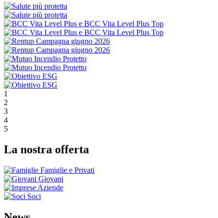
1
2
3
4
5
La nostra offerta
Famiglie e Privati
Giovani
Aziende
Soci
News