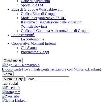
Carte di pagamento
Sportello ATM
Etica di Gruppo e Whistleblowing
Codice Etico di Gruppo
Modello organizzativo 231/01
Il sistema di segnalazione delle violazioni
(Whistleblowing)
Codice di Condotta Anticorruzione di Gruppo
La Sostenibilità
La Sostenibilità
Cooperativa Momenti insieme
Chi Siamo
Programma Viaggi
Chiudi menu
Blocco Carte
Trova Filiale
Contattaci
Lavora con Noi
RelaxBanking
Cerca
Tab Social