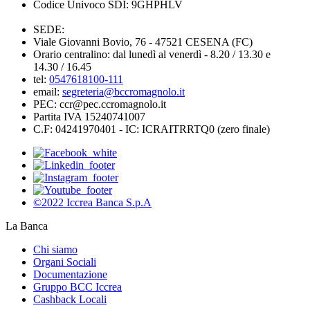
Codice Univoco SDI: 9GHPHLV
SEDE:
Viale Giovanni Bovio, 76 - 47521 CESENA (FC)
Orario centralino: dal lunedì al venerdì - 8.20 / 13.30 e
14.30 / 16.45
tel:
0547618100-111
email:
segreteria@bccromagnolo.it
PEC: ccr@pec.ccromagnolo.it
Partita IVA 15240741007
C.F: 04241970401 - IC: ICRAITRRTQ0 (zero finale)
©2022 Iccrea Banca S.p.A
La Banca
Chi siamo
Organi Sociali
Documentazione
Gruppo BCC Iccrea
Cashback Locali