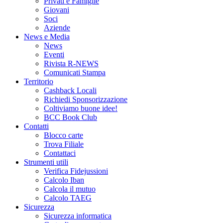
Privati e Famiglie
Giovani
Soci
Aziende
News e Media
News
Eventi
Rivista R-NEWS
Comunicati Stampa
Territorio
Cashback Locali
Richiedi Sponsorizzazione
Coltiviamo buone idee!
BCC Book Club
Contatti
Blocco carte
Trova Filiale
Contattaci
Strumenti utili
Verifica Fidejussioni
Calcolo Iban
Calcola il mutuo
Calcolo TAEG
Sicurezza
Sicurezza informatica