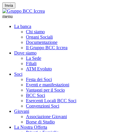
Invia
menu
La banca
Chi siamo
Organi Sociali
Documentazione
Il Gruppo BCC Iccrea
Dove siamo
La Sede
Filiali
ATM Evoluto
Soci
Festa dei Soci
Eventi e manifestazioni
Vantaggi per il Socio
BCC Soci
Esercenti Locali BCC Soci
Convenzioni Soci
Giovani
Associazione Giovani
Borse di Studio
La Nostra Offerta