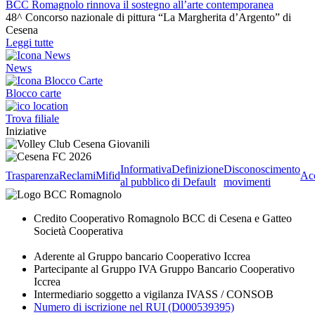
BCC Romagnolo rinnova il sostegno all’arte contemporanea
48^ Concorso nazionale di pittura “La Margherita d’Argento” di
Cesena
Leggi tutte
News
Blocco carte
Trova filiale
Iniziative
Informativa
Definizione
Disconoscimento
Trasparenza
Reclami
Mifid
Acc
al pubblico
di Default
movimenti
Credito Cooperativo Romagnolo BCC di Cesena e Gatteo
Società Cooperativa
Aderente al Gruppo bancario Cooperativo Iccrea
Partecipante al Gruppo IVA Gruppo Bancario Cooperativo
Iccrea
Intermediario soggetto a vigilanza IVASS / CONSOB
Numero di iscrizione nel RUI (D000539395)