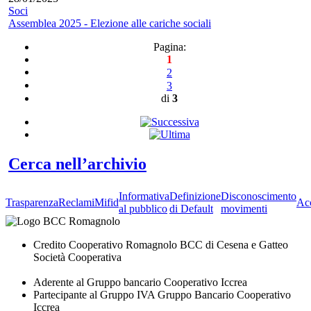
Soci
Assemblea 2025 - Elezione alle cariche sociali
Pagina:
1
2
3
di
3
Cerca nell’archivio
Informativa
Definizione
Disconoscimento
Trasparenza
Reclami
Mifid
Acc
al pubblico
di Default
movimenti
Credito Cooperativo Romagnolo BCC di Cesena e Gatteo
Società Cooperativa
Aderente al Gruppo bancario Cooperativo Iccrea
Partecipante al Gruppo IVA Gruppo Bancario Cooperativo
Iccrea