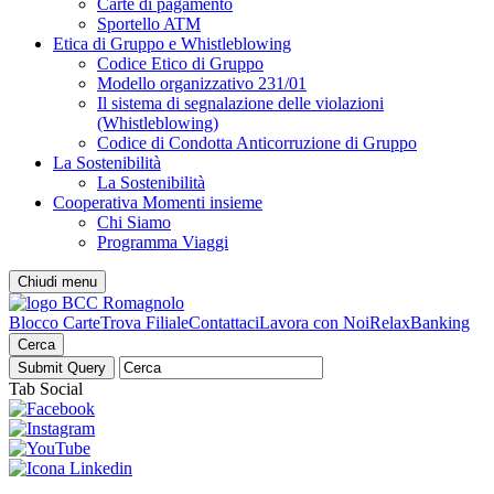
Carte di pagamento
Sportello ATM
Etica di Gruppo e Whistleblowing
Codice Etico di Gruppo
Modello organizzativo 231/01
Il sistema di segnalazione delle violazioni
(Whistleblowing)
Codice di Condotta Anticorruzione di Gruppo
La Sostenibilità
La Sostenibilità
Cooperativa Momenti insieme
Chi Siamo
Programma Viaggi
Chiudi menu
Blocco Carte
Trova Filiale
Contattaci
Lavora con Noi
RelaxBanking
Cerca
Tab Social