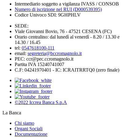
Intermediario soggetto a vigilanza IVASS / CONSOB
Numero di iscrizione nel RUI (D000539395)
Codice Univoco SDI: 9GHPHLV
SEDE:
Viale Giovanni Bovio, 76 - 47521 CESENA (FC)
Orario centralino: dal lunedì al venerdì - 8.20 / 13.30 e
14.30 / 16.45
tel:
0547618100-111
email:
segreteria@bccromagnolo.it
PEC: ccr@pec.ccromagnolo.it
Partita IVA 15240741007
C.F: 04241970401 - IC: ICRAITRRTQ0 (zero finale)
©2022 Iccrea Banca S.p.A
La Banca
Chi siamo
Organi Sociali
Documentazione