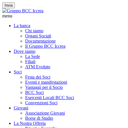
Invia
menu
La banca
Chi siamo
Organi Sociali
Documentazione
Il Gruppo BCC Iccrea
Dove siamo
La Sede
Filiali
ATM Evoluto
Soci
Festa dei Soci
Eventi e manifestazioni
Vantaggi per il Socio
BCC Soci
Esercenti Locali BCC Soci
Convenzioni Soci
Giovani
Associazione Giovani
Borse di Studio
La Nostra Offerta