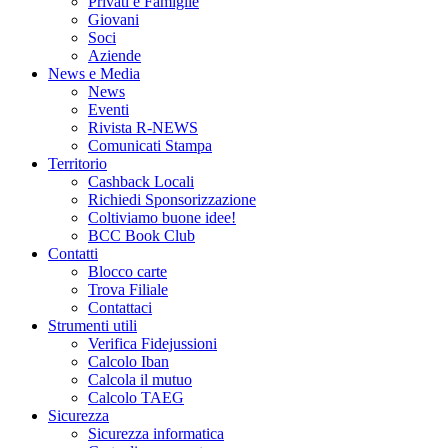
Privati e Famiglie
Giovani
Soci
Aziende
News e Media
News
Eventi
Rivista R-NEWS
Comunicati Stampa
Territorio
Cashback Locali
Richiedi Sponsorizzazione
Coltiviamo buone idee!
BCC Book Club
Contatti
Blocco carte
Trova Filiale
Contattaci
Strumenti utili
Verifica Fidejussioni
Calcolo Iban
Calcola il mutuo
Calcolo TAEG
Sicurezza
Sicurezza informatica