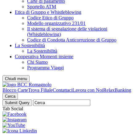
Carte di pagamento
Sportello ATM
Etica di Gruppo e Whistleblowing
Codice Etico di Gruppo
Modello organizzativo 231/01
Il sistema di segnalazione delle violazioni
(Whistleblowing)
Codice di Condotta Anticorruzione di Gruppo
La Sostenibilità
La Sostenibilità
Cooperativa Momenti insieme
Chi Siamo
Programma Viaggi
Chiudi menu
Blocco Carte
Trova Filiale
Contattaci
Lavora con Noi
RelaxBanking
Cerca
Tab Social