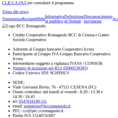
CLICCA QUI
per consultare il programma
Torna alle news
Informativa
Definizione
Disconoscimento
Trasparenza
Reclami
Mifid
Acc
al pubblico
di Default
movimenti
Credito Cooperativo Romagnolo BCC di Cesena e Gatteo
Società Cooperativa
Aderente al Gruppo bancario Cooperativo Iccrea
Partecipante al Gruppo IVA Gruppo Bancario Cooperativo
Iccrea
Intermediario soggetto a vigilanza IVASS / CONSOB
Numero di iscrizione nel RUI (D000539395)
Codice Univoco SDI: 9GHPHLV
SEDE:
Viale Giovanni Bovio, 76 - 47521 CESENA (FC)
Orario centralino: dal lunedì al venerdì - 8.20 / 13.30 e
14.30 / 16.45
tel:
0547618100-111
email:
segreteria@bccromagnolo.it
PEC: ccr@pec.ccromagnolo.it
Partita IVA 15240741007