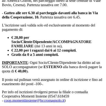
all’America Graffiti, nel parcheggio dietro la sede centrale di Viale
Bovio, Cesena). Partenza tassativa ore 7.00.
-
Gatteo alle ore 6.30 al parcheggio davanti alla banca in Via
della Cooperazione, 10.
Partenza tassativa ore 6.45.
L’iscrizione sarà valida solo ed esclusivamente al momento del
pagamento di:
€ 28,00 per
Socio/Cliente
/
Dipendente/ACCOMPAGNATORE
FAMILIARE
(dai 13 anni in su),
€ 22,00 per i ragazzi dai 6 ai 12 compiuti
.
Gratis da 0 a 5 anni compiuti.
IMPORTANTE
: Ogni Socio/Cliente/Dipendente ha diritto ad un
SOLO accompagnatore (se
ESTERNO
alla banca dovrà pagare la
quota di
€ 40,00
)
.
Il posto sul pullman verrà assegnato in ordine di iscrizione e fino ad
esaurimento dei posti -100-.
Per info ed iscrizioni rivolgersi presso la filiale o contaalla
Cooperativa Momenti Insieme (0547.618459
-
coop.momentiinsieme@bccromagnolo.it
)