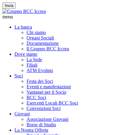
Invia
menu
La banca
Chi siamo
Organi Sociali
Documentazione
Il Gruppo BCC Iccrea
Dove siamo
La Sede
Filiali
ATM Evoluto
Soci
Festa dei Soci
Eventi e manifestazioni
Vantaggi per il Socio
BCC Soci
Esercenti Locali BCC Soci
Convenzioni Soci
Giovani
Associazione Giovani
Borse di Studio
La Nostra Offerta