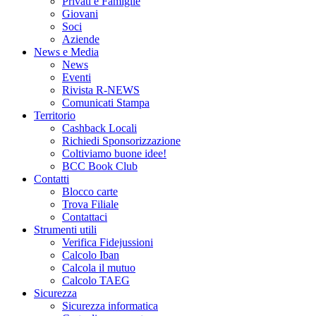
Privati e Famiglie
Giovani
Soci
Aziende
News e Media
News
Eventi
Rivista R-NEWS
Comunicati Stampa
Territorio
Cashback Locali
Richiedi Sponsorizzazione
Coltiviamo buone idee!
BCC Book Club
Contatti
Blocco carte
Trova Filiale
Contattaci
Strumenti utili
Verifica Fidejussioni
Calcolo Iban
Calcola il mutuo
Calcolo TAEG
Sicurezza
Sicurezza informatica