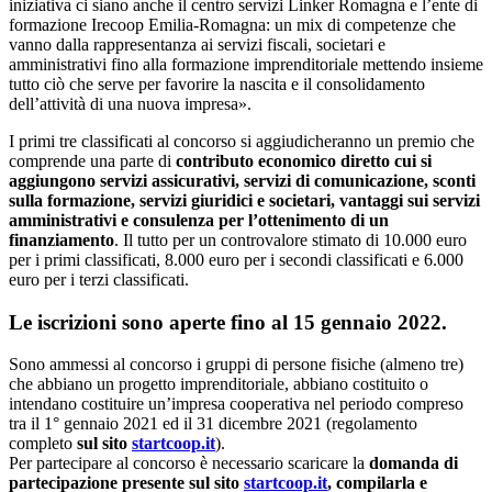
iniziativa ci siano anche il centro servizi Linker Romagna e l’ente di
formazione Irecoop Emilia-Romagna: un mix di competenze che
vanno dalla rappresentanza ai servizi fiscali, societari e
amministrativi fino alla formazione imprenditoriale mettendo insieme
tutto ciò che serve per favorire la nascita e il consolidamento
dell’attività di una nuova impresa».
I primi tre classificati al concorso si aggiudicheranno un premio che
comprende una parte di
contributo economico diretto cui si
aggiungono servizi assicurativi, servizi di comunicazione, sconti
sulla formazione, servizi giuridici e societari, vantaggi sui servizi
amministrativi e consulenza per l’ottenimento di un
finanziamento
. Il tutto per un controvalore stimato di 10.000 euro
per i primi classificati, 8.000 euro per i secondi classificati e 6.000
euro per i terzi classificati.
Le iscrizioni sono aperte fino al 15 gennaio 2022.
Sono ammessi al concorso i gruppi di persone fisiche (almeno tre)
che abbiano un progetto imprenditoriale, abbiano costituito o
intendano costituire un’impresa cooperativa nel periodo compreso
tra il 1° gennaio 2021 ed il 31 dicembre 2021 (regolamento
completo
sul sito
startcoop.it
).
Per partecipare al concorso è necessario scaricare la
domanda di
partecipazione presente sul sito
startcoop.it
, compilarla e