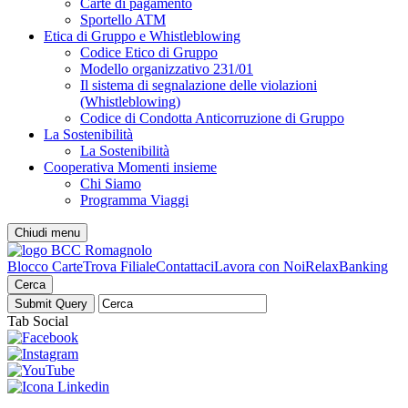
Carte di pagamento
Sportello ATM
Etica di Gruppo e Whistleblowing
Codice Etico di Gruppo
Modello organizzativo 231/01
Il sistema di segnalazione delle violazioni
(Whistleblowing)
Codice di Condotta Anticorruzione di Gruppo
La Sostenibilità
La Sostenibilità
Cooperativa Momenti insieme
Chi Siamo
Programma Viaggi
Chiudi menu
Blocco Carte
Trova Filiale
Contattaci
Lavora con Noi
RelaxBanking
Cerca
Tab Social