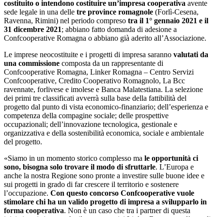
costituito o intendono costituire un’impresa cooperativa
avente
sede legale in una delle
tre province romagnole
(Forlì-Cesena,
Ravenna, Rimini) nel periodo compreso
tra il 1° gennaio 2021 e il
31 dicembre 2021
; abbiano fatto domanda di adesione a
Confcooperative Romagna o abbiano già aderito all’Associazione.
Le imprese neocostituite e i progetti di impresa saranno
valutati da
una commissione
composta da un rappresentante di
Confcooperative Romagna, Linker Romagna – Centro Servizi
Confcooperative, Credito Cooperativo Romagnolo, La Bcc
ravennate, forlivese e imolese e Banca Malatestiana. La selezione
dei primi tre classificati avverrà sulla base della fattibilità del
progetto dal punto di vista economico-finanziario; dell’esperienza e
competenza della compagine sociale; delle prospettive
occupazionali; dell’innovazione tecnologica, gestionale e
organizzativa e della sostenibilità economica, sociale e ambientale
del progetto.
«Siamo in un momento storico complesso ma
le opportunità ci
sono, bisogna solo trovare il modo di sfruttarle
. L’Europa e
anche la nostra Regione sono pronte a investire sulle buone idee e
sui progetti in grado di far crescere il territorio e sostenere
l’occupazione.
Con questo concorso Confcooperative vuole
stimolare chi ha un valido progetto di impresa a svilupparlo in
forma cooperativa
. Non è un caso che tra i partner di questa