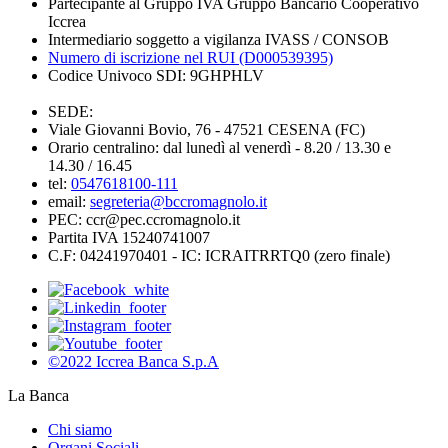
Partecipante al Gruppo IVA Gruppo Bancario Cooperativo
Iccrea
Intermediario soggetto a vigilanza IVASS / CONSOB
Numero di iscrizione nel RUI (D000539395)
Codice Univoco SDI: 9GHPHLV
SEDE:
Viale Giovanni Bovio, 76 - 47521 CESENA (FC)
Orario centralino: dal lunedì al venerdì - 8.20 / 13.30 e
14.30 / 16.45
tel:
0547618100-111
email:
segreteria@bccromagnolo.it
PEC: ccr@pec.ccromagnolo.it
Partita IVA 15240741007
C.F: 04241970401 - IC: ICRAITRRTQ0 (zero finale)
©2022 Iccrea Banca S.p.A
La Banca
Chi siamo
Organi Sociali