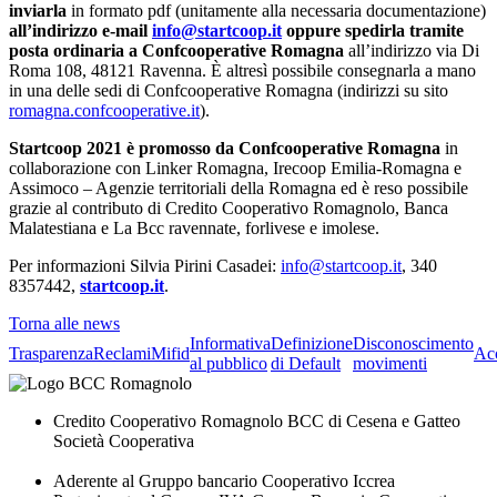
inviarla
in formato pdf (unitamente alla necessaria documentazione)
all’indirizzo e-mail
info@startcoop.it
oppure spedirla tramite
posta ordinaria a Confcooperative Romagna
all’indirizzo via Di
Roma 108, 48121 Ravenna. È altresì possibile consegnarla a mano
in una delle sedi di Confcooperative Romagna (indirizzi su sito
romagna.confcooperative.it
).
Startcoop 2021 è promosso da Confcooperative Romagna
in
collaborazione con Linker Romagna, Irecoop Emilia-Romagna e
Assimoco – Agenzie territoriali della Romagna ed è reso possibile
grazie al contributo di Credito Cooperativo Romagnolo, Banca
Malatestiana e La Bcc ravennate, forlivese e imolese.
Per informazioni Silvia Pirini Casadei:
info@startcoop.it
, 340
8357442,
startcoop.it
.
Torna alle news
Informativa
Definizione
Disconoscimento
Trasparenza
Reclami
Mifid
Acc
al pubblico
di Default
movimenti
Credito Cooperativo Romagnolo BCC di Cesena e Gatteo
Società Cooperativa
Aderente al Gruppo bancario Cooperativo Iccrea