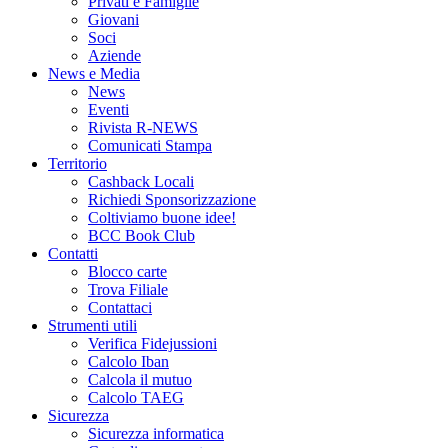
Privati e Famiglie
Giovani
Soci
Aziende
News e Media
News
Eventi
Rivista R-NEWS
Comunicati Stampa
Territorio
Cashback Locali
Richiedi Sponsorizzazione
Coltiviamo buone idee!
BCC Book Club
Contatti
Blocco carte
Trova Filiale
Contattaci
Strumenti utili
Verifica Fidejussioni
Calcolo Iban
Calcola il mutuo
Calcolo TAEG
Sicurezza
Sicurezza informatica