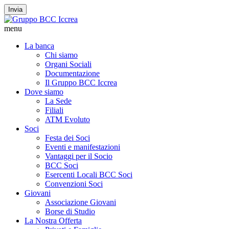
Invia
menu
La banca
Chi siamo
Organi Sociali
Documentazione
Il Gruppo BCC Iccrea
Dove siamo
La Sede
Filiali
ATM Evoluto
Soci
Festa dei Soci
Eventi e manifestazioni
Vantaggi per il Socio
BCC Soci
Esercenti Locali BCC Soci
Convenzioni Soci
Giovani
Associazione Giovani
Borse di Studio
La Nostra Offerta