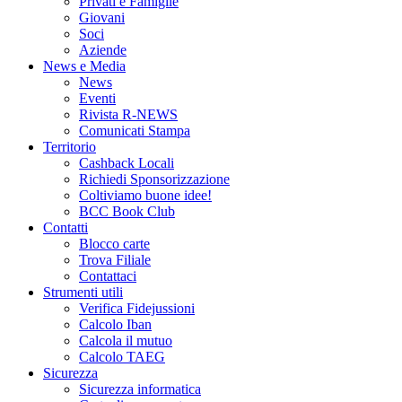
Privati e Famiglie
Giovani
Soci
Aziende
News e Media
News
Eventi
Rivista R-NEWS
Comunicati Stampa
Territorio
Cashback Locali
Richiedi Sponsorizzazione
Coltiviamo buone idee!
BCC Book Club
Contatti
Blocco carte
Trova Filiale
Contattaci
Strumenti utili
Verifica Fidejussioni
Calcolo Iban
Calcola il mutuo
Calcolo TAEG
Sicurezza
Sicurezza informatica