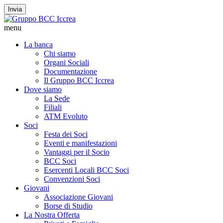
Invia
menu
La banca
Chi siamo
Organi Sociali
Documentazione
Il Gruppo BCC Iccrea
Dove siamo
La Sede
Filiali
ATM Evoluto
Soci
Festa dei Soci
Eventi e manifestazioni
Vantaggi per il Socio
BCC Soci
Esercenti Locali BCC Soci
Convenzioni Soci
Giovani
Associazione Giovani
Borse di Studio
La Nostra Offerta