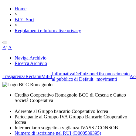
Home
>
BCC Soci
>
Regolamenti e Informative privacy
-
+
A
A
Naviga Archivio
Ricerca Archivio
Informativa
Definizione
Disconoscimento
Trasparenza
Reclami
Mifid
Acc
al pubblico
di Default
movimenti
Credito Cooperativo Romagnolo BCC di Cesena e Gatteo
Società Cooperativa
Aderente al Gruppo bancario Cooperativo Iccrea
Partecipante al Gruppo IVA Gruppo Bancario Cooperativo
Iccrea
Intermediario soggetto a vigilanza IVASS / CONSOB
Numero di iscrizione nel RUI (D000539395)