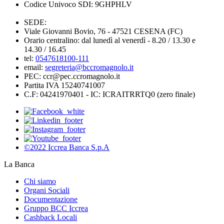
Codice Univoco SDI: 9GHPHLV
SEDE:
Viale Giovanni Bovio, 76 - 47521 CESENA (FC)
Orario centralino: dal lunedì al venerdì - 8.20 / 13.30 e
14.30 / 16.45
tel:
0547618100-111
email:
segreteria@bccromagnolo.it
PEC: ccr@pec.ccromagnolo.it
Partita IVA 15240741007
C.F: 04241970401 - IC: ICRAITRRTQ0 (zero finale)
©2022 Iccrea Banca S.p.A
La Banca
Chi siamo
Organi Sociali
Documentazione
Gruppo BCC Iccrea
Cashback Locali