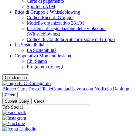
Carte di pagamento
Sportello ATM
Etica di Gruppo e Whistleblowing
Codice Etico di Gruppo
Modello organizzativo 231/01
Il sistema di segnalazione delle violazioni
(Whistleblowing)
Codice di Condotta Anticorruzione di Gruppo
La Sostenibilità
La Sostenibilità
Cooperativa Momenti insieme
Chi Siamo
Programma Viaggi
Chiudi menu
Blocco Carte
Trova Filiale
Contattaci
Lavora con Noi
RelaxBanking
Cerca
Tab Social