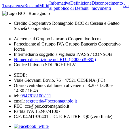
Informativa
Definizione
Disconoscimento
Trasparenza
Reclami
Mifid
Acc
al pubblico
di Default
movimenti
Credito Cooperativo Romagnolo BCC di Cesena e Gatteo
Società Cooperativa
Aderente al Gruppo bancario Cooperativo Iccrea
Partecipante al Gruppo IVA Gruppo Bancario Cooperativo
Iccrea
Intermediario soggetto a vigilanza IVASS / CONSOB
Numero di iscrizione nel RUI (D000539395)
Codice Univoco SDI: 9GHPHLV
SEDE:
Viale Giovanni Bovio, 76 - 47521 CESENA (FC)
Orario centralino: dal lunedì al venerdì - 8.20 / 13.30 e
14.30 / 16.45
tel:
0547618100-111
email:
segreteria@bccromagnolo.it
PEC: ccr@pec.ccromagnolo.it
Partita IVA 15240741007
C.F: 04241970401 - IC: ICRAITRRTQ0 (zero finale)