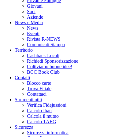
Privati e Famiglie
Giovani
Soci
Aziende
News e Media
News
Eventi
Rivista R-NEWS
Comunicati Stampa
Territorio
Cashback Locali
Richiedi Sponsorizzazione
Coltiviamo buone idee!
BCC Book Club
Contatti
Blocco carte
Trova Filiale
Contattaci
Strumenti utili
Verifica Fidejussioni
Calcolo Iban
Calcola il mutuo
Calcolo TAEG
Sicurezza
Sicurezza informatica