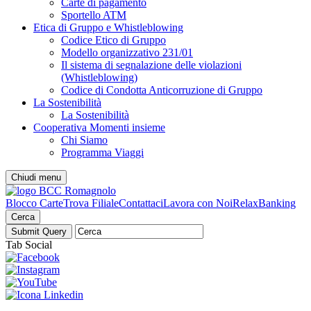
Carte di pagamento
Sportello ATM
Etica di Gruppo e Whistleblowing
Codice Etico di Gruppo
Modello organizzativo 231/01
Il sistema di segnalazione delle violazioni
(Whistleblowing)
Codice di Condotta Anticorruzione di Gruppo
La Sostenibilità
La Sostenibilità
Cooperativa Momenti insieme
Chi Siamo
Programma Viaggi
Chiudi menu
Blocco Carte
Trova Filiale
Contattaci
Lavora con Noi
RelaxBanking
Cerca
Tab Social