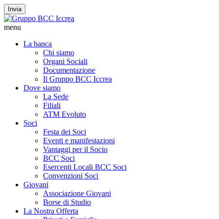
Invia
menu
La banca
Chi siamo
Organi Sociali
Documentazione
Il Gruppo BCC Iccrea
Dove siamo
La Sede
Filiali
ATM Evoluto
Soci
Festa dei Soci
Eventi e manifestazioni
Vantaggi per il Socio
BCC Soci
Esercenti Locali BCC Soci
Convenzioni Soci
Giovani
Associazione Giovani
Borse di Studio
La Nostra Offerta