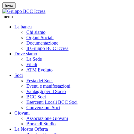
Invia
menu
La banca
Chi siamo
Organi Sociali
Documentazione
Il Gruppo BCC Iccrea
Dove siamo
La Sede
Filiali
ATM Evoluto
Soci
Festa dei Soci
Eventi e manifestazioni
Vantaggi per il Socio
BCC Soci
Esercenti Locali BCC Soci
Convenzioni Soci
Giovani
Associazione Giovani
Borse di Studio
La Nostra Offerta