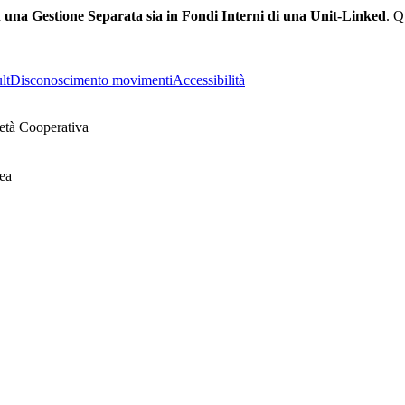
n una Gestione Separata sia in Fondi Interni di una Unit-Linked
. Q
lt
Disconoscimento movimenti
Accessibilità
età Cooperativa
ea