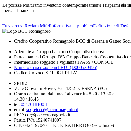
Le polizze Multiramo investono contemporaneamente i risparmi
sia i
mercati finanziari.
Trasparenza
Reclami
Mifid
Informativa al pubblico
Definizione di Defau
Credito Cooperativo Romagnolo BCC di Cesena e Gatteo Soci
Aderente al Gruppo bancario Cooperativo Iccrea
Partecipante al Gruppo IVA Gruppo Bancario Cooperativo Iccr
Intermediario soggetto a vigilanza IVASS / CONSOB
Numero di iscrizione nel RUI (D000539395)
Codice Univoco SDI: 9GHPHLV
SEDE:
Viale Giovanni Bovio, 76 - 47521 CESENA (FC)
Orario centralino: dal lunedì al venerdì - 8.20 / 13.30 e
14.30 / 16.45
tel:
0547618100-111
email:
segreteria@bccromagnolo.it
PEC: ccr@pec.ccromagnolo.it
Partita IVA 15240741007
C.F: 04241970401 - IC: ICRAITRRTQ0 (zero finale)