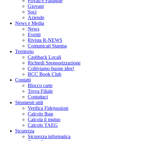
Privati e Famiglie
Giovani
Soci
Aziende
News e Media
News
Eventi
Rivista R-NEWS
Comunicati Stampa
Territorio
Cashback Locali
Richiedi Sponsorizzazione
Coltiviamo buone idee!
BCC Book Club
Contatti
Blocco carte
Trova Filiale
Contattaci
Strumenti utili
Verifica Fidejussioni
Calcolo Iban
Calcola il mutuo
Calcolo TAEG
Sicurezza
Sicurezza informatica