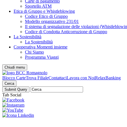
Carte di pagamento
Sportello ATM
Etica di Gruppo e Whistleblowing
Codice Etico di Gruppo
Modello organizzativo 231/01
Il sistema di segnalazione delle violazioni (Whistleblowi
Codice di Condotta Anticorruzione di Gruppo
La Sostenibilità
La Sostenibilità
Cooperativa Momenti insieme
Chi Siamo
Programma Viaggi
Chiudi menu
Blocco Carte
Trova Filiale
Contattaci
Lavora con Noi
RelaxBanking
Cerca
Tab Social