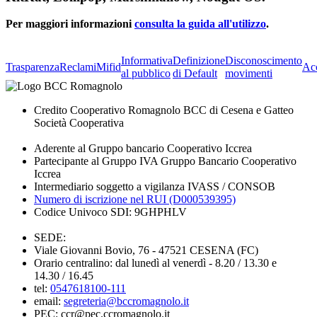
Per maggiori informazioni
consulta la guida all'utilizzo
.
Informativa
Definizione
Disconoscimento
Trasparenza
Reclami
Mifid
Acc
al pubblico
di Default
movimenti
Credito Cooperativo Romagnolo BCC di Cesena e Gatteo
Società Cooperativa
Aderente al Gruppo bancario Cooperativo Iccrea
Partecipante al Gruppo IVA Gruppo Bancario Cooperativo
Iccrea
Intermediario soggetto a vigilanza IVASS / CONSOB
Numero di iscrizione nel RUI (D000539395)
Codice Univoco SDI: 9GHPHLV
SEDE:
Viale Giovanni Bovio, 76 - 47521 CESENA (FC)
Orario centralino: dal lunedì al venerdì - 8.20 / 13.30 e
14.30 / 16.45
tel:
0547618100-111
email:
segreteria@bccromagnolo.it
PEC: ccr@pec.ccromagnolo.it