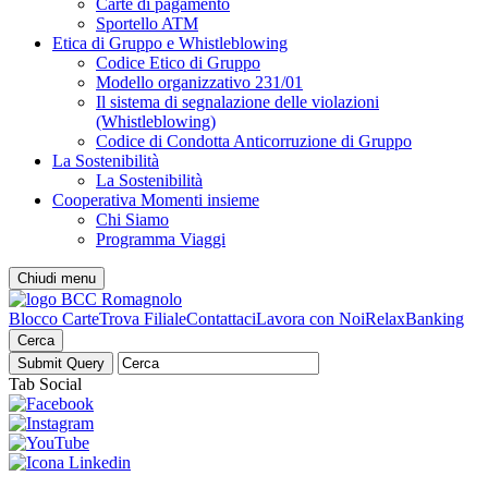
Carte di pagamento
Sportello ATM
Etica di Gruppo e Whistleblowing
Codice Etico di Gruppo
Modello organizzativo 231/01
Il sistema di segnalazione delle violazioni
(Whistleblowing)
Codice di Condotta Anticorruzione di Gruppo
La Sostenibilità
La Sostenibilità
Cooperativa Momenti insieme
Chi Siamo
Programma Viaggi
Chiudi menu
Blocco Carte
Trova Filiale
Contattaci
Lavora con Noi
RelaxBanking
Cerca
Tab Social