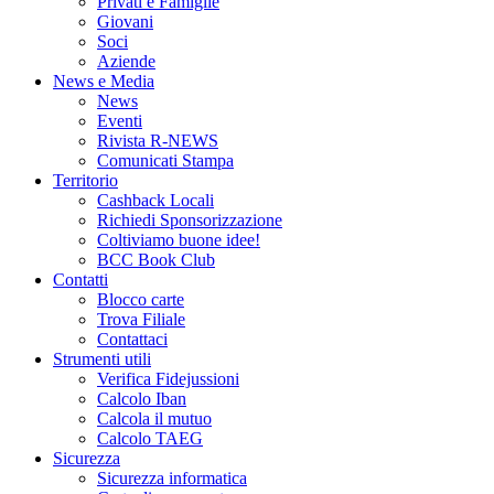
Privati e Famiglie
Giovani
Soci
Aziende
News e Media
News
Eventi
Rivista R-NEWS
Comunicati Stampa
Territorio
Cashback Locali
Richiedi Sponsorizzazione
Coltiviamo buone idee!
BCC Book Club
Contatti
Blocco carte
Trova Filiale
Contattaci
Strumenti utili
Verifica Fidejussioni
Calcolo Iban
Calcola il mutuo
Calcolo TAEG
Sicurezza
Sicurezza informatica