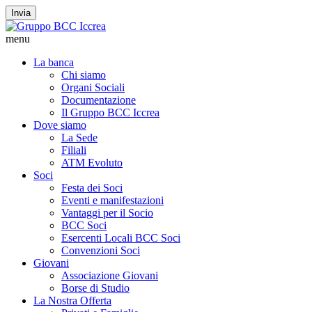
Invia
menu
La banca
Chi siamo
Organi Sociali
Documentazione
Il Gruppo BCC Iccrea
Dove siamo
La Sede
Filiali
ATM Evoluto
Soci
Festa dei Soci
Eventi e manifestazioni
Vantaggi per il Socio
BCC Soci
Esercenti Locali BCC Soci
Convenzioni Soci
Giovani
Associazione Giovani
Borse di Studio
La Nostra Offerta