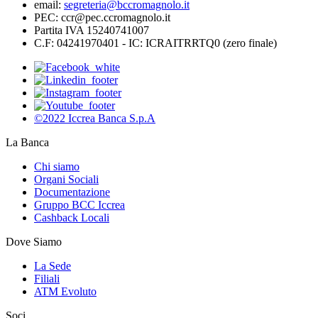
email:
segreteria@bccromagnolo.it
PEC: ccr@pec.ccromagnolo.it
Partita IVA 15240741007
C.F: 04241970401 - IC: ICRAITRRTQ0 (zero finale)
©2022 Iccrea Banca S.p.A
La Banca
Chi siamo
Organi Sociali
Documentazione
Gruppo BCC Iccrea
Cashback Locali
Dove Siamo
La Sede
Filiali
ATM Evoluto
Soci