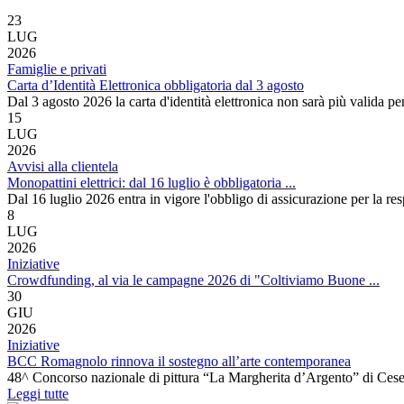
23
LUG
2026
Famiglie e privati
Carta d’Identità Elettronica obbligatoria dal 3 agosto
Dal 3 agosto 2026 la carta d'identità elettronica non sarà più valida pe
15
LUG
2026
Avvisi alla clientela
Monopattini elettrici: dal 16 luglio è obbligatoria ...
Dal 16 luglio 2026 entra in vigore l'obbligo di assicurazione per la res
8
LUG
2026
Iniziative
Crowdfunding, al via le campagne 2026 di "Coltiviamo Buone ...
30
GIU
2026
Iniziative
BCC Romagnolo rinnova il sostegno all’arte contemporanea
48^ Concorso nazionale di pittura “La Margherita d’Argento” di Ces
Leggi tutte