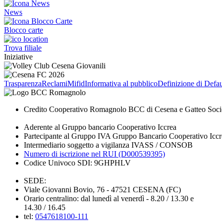
News
Blocco carte
Trova filiale
Iniziative
Trasparenza
Reclami
Mifid
Informativa al pubblico
Definizione di Defau
Credito Cooperativo Romagnolo BCC di Cesena e Gatteo Soci
Aderente al Gruppo bancario Cooperativo Iccrea
Partecipante al Gruppo IVA Gruppo Bancario Cooperativo Iccr
Intermediario soggetto a vigilanza IVASS / CONSOB
Numero di iscrizione nel RUI (D000539395)
Codice Univoco SDI: 9GHPHLV
SEDE:
Viale Giovanni Bovio, 76 - 47521 CESENA (FC)
Orario centralino: dal lunedì al venerdì - 8.20 / 13.30 e
14.30 / 16.45
tel:
0547618100-111