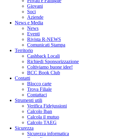
Privati e Famiglie
Giovani
Soci
Aziende
News e Media
News
Eventi
Rivista R-NEWS
Comunicati Stampa
Territorio
Cashback Locali
Richiedi Sponsorizzazione
Coltiviamo buone idee!
BCC Book Club
Contatti
Blocco carte
Trova Filiale
Contattaci
Strumenti utili
Verifica Fidejussioni
Calcolo Iban
Calcola il mutuo
Calcolo TAEG
Sicurezza
Sicurezza informatica