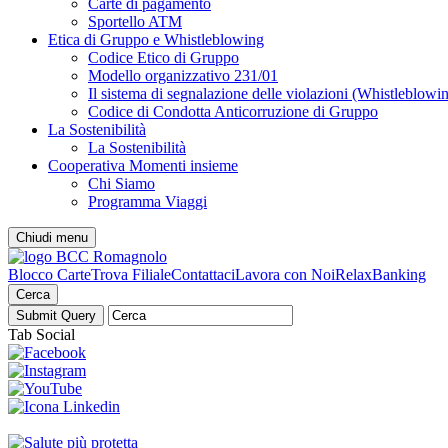
Carte di pagamento
Sportello ATM
Etica di Gruppo e Whistleblowing
Codice Etico di Gruppo
Modello organizzativo 231/01
Il sistema di segnalazione delle violazioni (Whistleblowi
Codice di Condotta Anticorruzione di Gruppo
La Sostenibilità
La Sostenibilità
Cooperativa Momenti insieme
Chi Siamo
Programma Viaggi
Chiudi menu
Blocco Carte
Trova Filiale
Contattaci
Lavora con Noi
RelaxBanking
Cerca
Tab Social