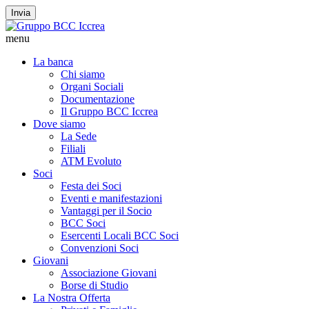
Invia
menu
La banca
Chi siamo
Organi Sociali
Documentazione
Il Gruppo BCC Iccrea
Dove siamo
La Sede
Filiali
ATM Evoluto
Soci
Festa dei Soci
Eventi e manifestazioni
Vantaggi per il Socio
BCC Soci
Esercenti Locali BCC Soci
Convenzioni Soci
Giovani
Associazione Giovani
Borse di Studio
La Nostra Offerta