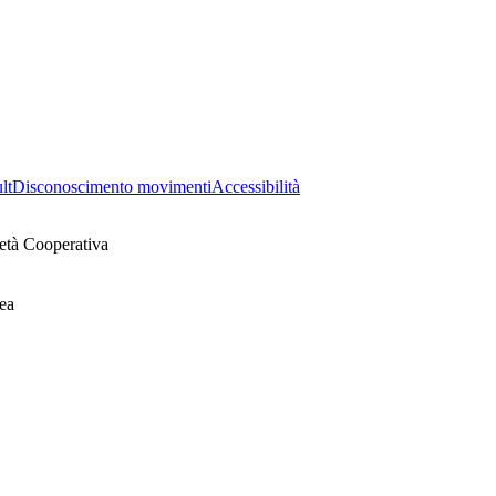
lt
Disconoscimento movimenti
Accessibilità
età Cooperativa
ea