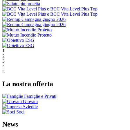
1
2
3
4
5
La nostra offerta
Famiglie e Privati
Giovani
Aziende
Soci
News