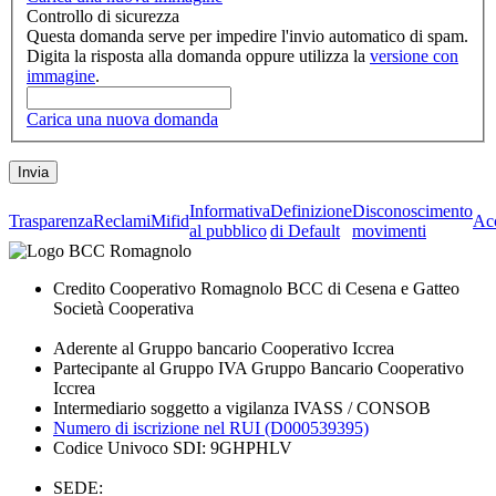
Controllo di sicurezza
Questa domanda serve per impedire l'invio automatico di spam.
Digita la risposta alla domanda oppure utilizza la
versione con
immagine
.
Carica una nuova domanda
Informativa
Definizione
Disconoscimento
Trasparenza
Reclami
Mifid
Acc
al pubblico
di Default
movimenti
Credito Cooperativo Romagnolo BCC di Cesena e Gatteo
Società Cooperativa
Aderente al Gruppo bancario Cooperativo Iccrea
Partecipante al Gruppo IVA Gruppo Bancario Cooperativo
Iccrea
Intermediario soggetto a vigilanza IVASS / CONSOB
Numero di iscrizione nel RUI (D000539395)
Codice Univoco SDI: 9GHPHLV
SEDE: