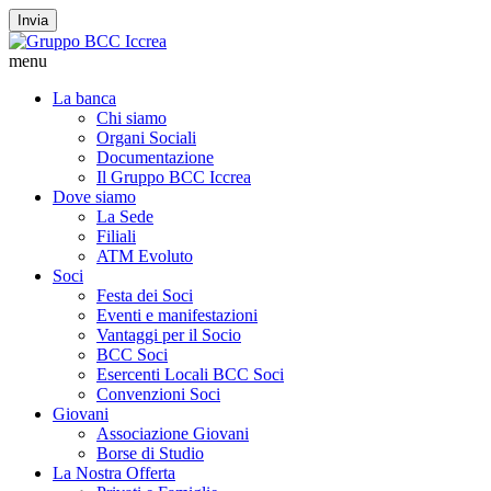
Invia
menu
La banca
Chi siamo
Organi Sociali
Documentazione
Il Gruppo BCC Iccrea
Dove siamo
La Sede
Filiali
ATM Evoluto
Soci
Festa dei Soci
Eventi e manifestazioni
Vantaggi per il Socio
BCC Soci
Esercenti Locali BCC Soci
Convenzioni Soci
Giovani
Associazione Giovani
Borse di Studio
La Nostra Offerta