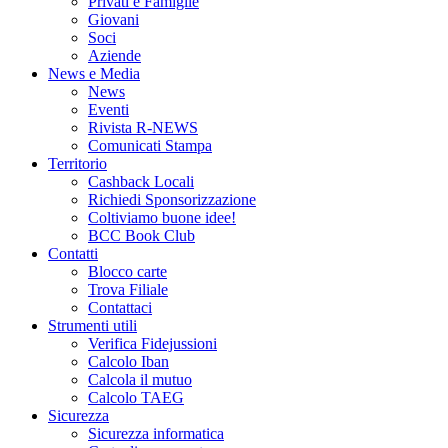
Privati e Famiglie
Giovani
Soci
Aziende
News e Media
News
Eventi
Rivista R-NEWS
Comunicati Stampa
Territorio
Cashback Locali
Richiedi Sponsorizzazione
Coltiviamo buone idee!
BCC Book Club
Contatti
Blocco carte
Trova Filiale
Contattaci
Strumenti utili
Verifica Fidejussioni
Calcolo Iban
Calcola il mutuo
Calcolo TAEG
Sicurezza
Sicurezza informatica