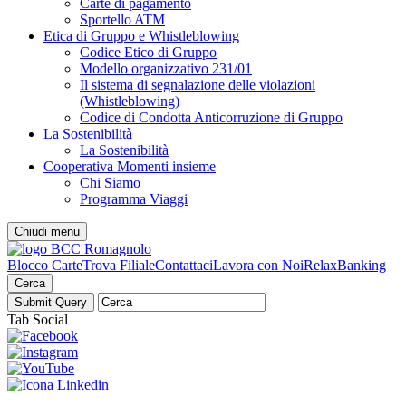
Carte di pagamento
Sportello ATM
Etica di Gruppo e Whistleblowing
Codice Etico di Gruppo
Modello organizzativo 231/01
Il sistema di segnalazione delle violazioni
(Whistleblowing)
Codice di Condotta Anticorruzione di Gruppo
La Sostenibilità
La Sostenibilità
Cooperativa Momenti insieme
Chi Siamo
Programma Viaggi
Chiudi menu
Blocco Carte
Trova Filiale
Contattaci
Lavora con Noi
RelaxBanking
Cerca
Tab Social