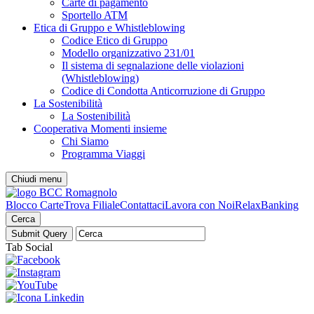
Carte di pagamento
Sportello ATM
Etica di Gruppo e Whistleblowing
Codice Etico di Gruppo
Modello organizzativo 231/01
Il sistema di segnalazione delle violazioni
(Whistleblowing)
Codice di Condotta Anticorruzione di Gruppo
La Sostenibilità
La Sostenibilità
Cooperativa Momenti insieme
Chi Siamo
Programma Viaggi
Chiudi menu
Blocco Carte
Trova Filiale
Contattaci
Lavora con Noi
RelaxBanking
Cerca
Tab Social