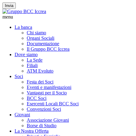
Invia
menu
La banca
Chi siamo
Organi Sociali
Documentazione
Il Gruppo BCC Iccrea
Dove siamo
La Sede
Filiali
ATM Evoluto
Soci
Festa dei Soci
Eventi e manifestazioni
Vantaggi per il Socio
BCC Soci
Esercenti Locali BCC Soci
Convenzioni Soci
Giovani
Associazione Giovani
Borse di Studio
La Nostra Offerta