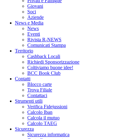
Privati e Famiglie
Giovani
Soci
Aziende
News e Media
News
Eventi
Rivista R-NEWS
Comunicati Stampa
Territorio
Cashback Locali
Richiedi Sponsorizzazione
Coltiviamo buone idee!
BCC Book Club
Contatti
Blocco carte
Trova Filiale
Contattaci
Strumenti utili
Verifica Fidejussioni
Calcolo Iban
Calcola il mutuo
Calcolo TAEG
Sicurezza
Sicurezza informatica