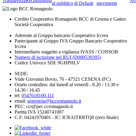
Trasparenza
Reclami
Mifid
Acc
al pubblico
di Default
movimenti
Credito Cooperativo Romagnolo BCC di Cesena e Gatteo
Società Cooperativa
Aderente al Gruppo bancario Cooperativo Iccrea
Partecipante al Gruppo IVA Gruppo Bancario Cooperativo
Iccrea
Intermediario soggetto a vigilanza IVASS / CONSOB
Numero di iscrizione nel RUI (D000539395)
Codice Univoco SDI: 9GHPHLV
SEDE:
Viale Giovanni Bovio, 76 - 47521 CESENA (FC)
Orario centralino: dal lunedì al venerdì - 8.20 / 13.30 e
14.30 / 16.45
tel:
0547618100-111
email:
segreteria@bccromagnolo.it
PEC: ccr@pec.ccromagnolo.it
Partita IVA 15240741007
C.F: 04241970401 - IC: ICRAITRRTQ0 (zero finale)