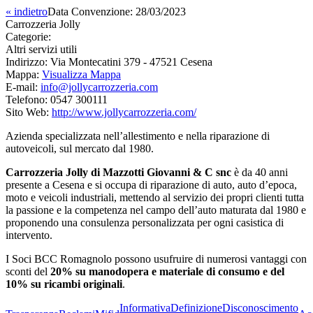
« indietro
Data Convenzione:
28/03/2023
Carrozzeria Jolly
Categorie:
Altri servizi utili
Indirizzo:
Via Montecatini 379 - 47521 Cesena
Mappa:
Visualizza Mappa
E-mail:
info@jollycarrozzeria.com
Telefono:
0547 300111
Sito Web:
http://www.jollycarrozzeria.com/
Azienda specializzata nell’allestimento e nella riparazione di
autoveicoli, sul mercato dal 1980.
Carrozzeria Jolly di Mazzotti Giovanni & C snc
è da 40 anni
presente a Cesena e si occupa di riparazione di auto, auto d’epoca,
moto e veicoli industriali, mettendo al servizio dei propri clienti tutta
la passione e la competenza nel campo dell’auto maturata dal 1980 e
proponendo una consulenza personalizzata per ogni casistica di
intervento.
I Soci BCC Romagnolo possono usufruire di numerosi vantaggi con
sconti del
20% su manodopera e materiale di consumo e del
10% su ricambi originali
.
Informativa
Definizione
Disconoscimento