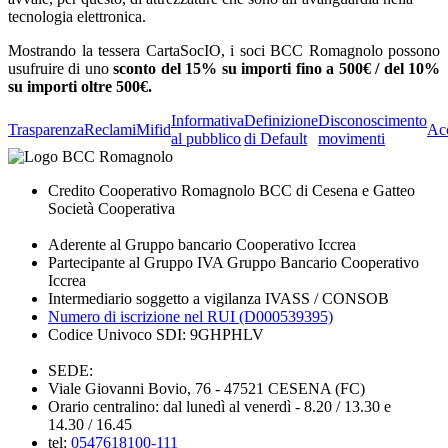
tecnologia elettronica.
Mostrando la tessera CartaSocIO, i soci BCC Romagnolo possono
usufruire di uno
sconto del 15% su importi fino a 500€ / del 10%
su importi oltre 500€.
Informativa
Definizione
Disconoscimento
Trasparenza
Reclami
Mifid
Acc
al pubblico
di Default
movimenti
Credito Cooperativo Romagnolo BCC di Cesena e Gatteo
Società Cooperativa
Aderente al Gruppo bancario Cooperativo Iccrea
Partecipante al Gruppo IVA Gruppo Bancario Cooperativo
Iccrea
Intermediario soggetto a vigilanza IVASS / CONSOB
Numero di iscrizione nel RUI (D000539395)
Codice Univoco SDI: 9GHPHLV
SEDE:
Viale Giovanni Bovio, 76 - 47521 CESENA (FC)
Orario centralino: dal lunedì al venerdì - 8.20 / 13.30 e
14.30 / 16.45
tel:
0547618100-111