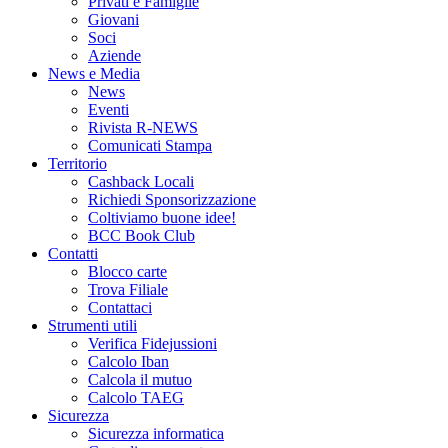
Privati e Famiglie
Giovani
Soci
Aziende
News e Media
News
Eventi
Rivista R-NEWS
Comunicati Stampa
Territorio
Cashback Locali
Richiedi Sponsorizzazione
Coltiviamo buone idee!
BCC Book Club
Contatti
Blocco carte
Trova Filiale
Contattaci
Strumenti utili
Verifica Fidejussioni
Calcolo Iban
Calcola il mutuo
Calcolo TAEG
Sicurezza
Sicurezza informatica