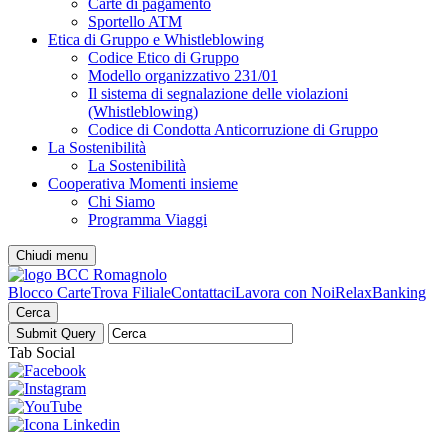
Carte di pagamento
Sportello ATM
Etica di Gruppo e Whistleblowing
Codice Etico di Gruppo
Modello organizzativo 231/01
Il sistema di segnalazione delle violazioni
(Whistleblowing)
Codice di Condotta Anticorruzione di Gruppo
La Sostenibilità
La Sostenibilità
Cooperativa Momenti insieme
Chi Siamo
Programma Viaggi
Chiudi menu
Blocco Carte
Trova Filiale
Contattaci
Lavora con Noi
RelaxBanking
Cerca
Tab Social