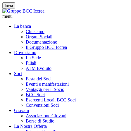
Invia
menu
La banca
Chi siamo
Organi Sociali
Documentazione
Il Gruppo BCC Iccrea
Dove siamo
La Sede
Filiali
ATM Evoluto
Soci
Festa dei Soci
Eventi e manifestazioni
Vantaggi per il Socio
BCC Soci
Esercenti Locali BCC Soci
Convenzioni Soci
Giovani
Associazione Giovani
Borse di Studio
La Nostra Offerta