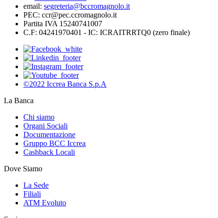
email:
segreteria@bccromagnolo.it
PEC: ccr@pec.ccromagnolo.it
Partita IVA 15240741007
C.F: 04241970401 - IC: ICRAITRRTQ0 (zero finale)
©2022 Iccrea Banca S.p.A
La Banca
Chi siamo
Organi Sociali
Documentazione
Gruppo BCC Iccrea
Cashback Locali
Dove Siamo
La Sede
Filiali
ATM Evoluto