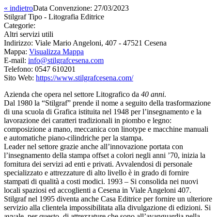
« indietro
Data Convenzione:
27/03/2023
Stilgraf Tipo - Litografia Editrice
Categorie:
Altri servizi utili
Indirizzo:
Viale Mario Angeloni, 407 - 47521 Cesena
Mappa:
Visualizza Mappa
E-mail:
info@stilgrafcesena.com
Telefono:
0547 610201
Sito Web:
https://www.stilgrafcesena.com/
Azienda che opera nel settore Litografico da
40 anni
.
Dal 1980 la “Stilgraf” prende il nome a seguito della trasformazione
di una scuola di Grafica istituita nel 1948 per l’insegnamento e la
lavorazione dei caratteri tradizionali in piombo e legno:
composizione a mano, meccanica con linotype e macchine manuali
e automatiche piano-cilindriche per la stampa.
Leader nel settore grazie anche all’innovazione portata con
l’insegnamento della stampa offset a colori negli anni ’70, inizia la
fornitura dei servizi ad enti e privati. Avvalendosi di personale
specializzato e attrezzature di alto livello è in grado di fornire
stampati di qualità a costi modici. 1993 – Si consolida nei nuovi
locali spaziosi ed accoglienti a Cesena in Viale Angeloni 407.
Stilgraf nel 1995 diventa anche Casa Editrice per fornire un ulteriore
servizio alla clientela impossibilitata alla divulgazione di edizioni. Si
avvale, per questo, di attrezzature che sono all’avanguardia nella