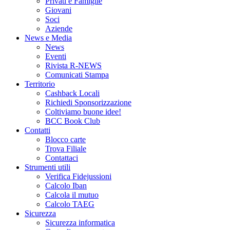
Privati e Famiglie
Giovani
Soci
Aziende
News e Media
News
Eventi
Rivista R-NEWS
Comunicati Stampa
Territorio
Cashback Locali
Richiedi Sponsorizzazione
Coltiviamo buone idee!
BCC Book Club
Contatti
Blocco carte
Trova Filiale
Contattaci
Strumenti utili
Verifica Fidejussioni
Calcolo Iban
Calcola il mutuo
Calcolo TAEG
Sicurezza
Sicurezza informatica