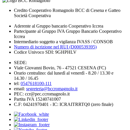
Credito Cooperativo Romagnolo BCC di Cesena e Gatteo
Società Cooperativa
Aderente al Gruppo bancario Cooperativo Iccrea
Partecipante al Gruppo IVA Gruppo Bancario Cooperativo
Iccrea
Intermediario soggetto a vigilanza IVASS / CONSOB
Numero di iscrizione nel RUI (D000539395)
Codice Univoco SDI: 9GHPHLV
SEDE:
Viale Giovanni Bovio, 76 - 47521 CESENA (FC)
Orario centralino: dal lunedì al venerdì - 8.20 / 13.30 e
14.30 / 16.45
tel:
0547618100-111
email:
segreteria@bccromagnolo.it
PEC: ccr@pec.ccromagnolo.it
Partita IVA 15240741007
C.F: 04241970401 - IC: ICRAITRRTQ0 (zero finale)