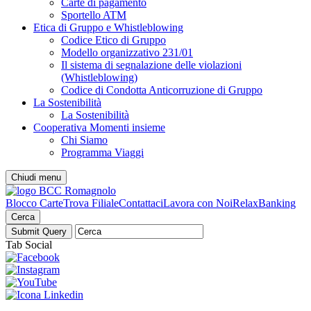
Carte di pagamento
Sportello ATM
Etica di Gruppo e Whistleblowing
Codice Etico di Gruppo
Modello organizzativo 231/01
Il sistema di segnalazione delle violazioni
(Whistleblowing)
Codice di Condotta Anticorruzione di Gruppo
La Sostenibilità
La Sostenibilità
Cooperativa Momenti insieme
Chi Siamo
Programma Viaggi
Chiudi menu
Blocco Carte
Trova Filiale
Contattaci
Lavora con Noi
RelaxBanking
Cerca
Tab Social