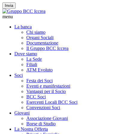
Invia
menu
La banca
Chi siamo
Organi Sociali
Documentazione
Il Gruppo BCC Iccrea
Dove siamo
La Sede
Filiali
ATM Evoluto
Soci
Festa dei Soci
Eventi e manifestazioni
Vantaggi per il Socio
BCC Soci
Esercenti Locali BCC Soci
Convenzioni Soci
Giovani
Associazione Giovani
Borse di Studio
La Nostra Offerta