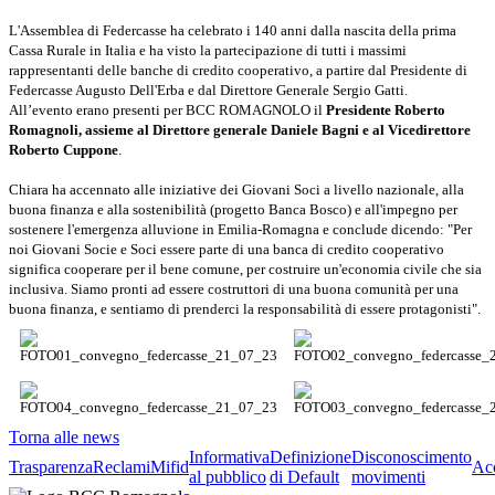
L'Assemblea di Federcasse ha celebrato i 140 anni dalla nascita della prima
Cassa Rurale in Italia e ha visto la partecipazione di tutti i massimi
rappresentanti delle banche di credito cooperativo, a partire dal Presidente di
Federcasse Augusto Dell'Erba e dal Direttore Generale Sergio Gatti.
All’evento erano presenti per BCC ROMAGNOLO il
Presidente Roberto
Romagnoli, assieme al Direttore generale Daniele Bagni e al Vicedirettore
Roberto Cuppone
.
Chiara ha accennato alle iniziative dei Giovani Soci a livello nazionale, alla
buona finanza e alla sostenibilità (progetto Banca Bosco) e all'impegno per
sostenere l'emergenza alluvione in Emilia-Romagna e conclude dicendo: "Per
noi Giovani Socie e Soci essere parte di una banca di credito cooperativo
significa cooperare per il bene comune, per costruire un'economia civile che sia
inclusiva. Siamo pronti ad essere costruttori di una buona comunità per una
buona finanza, e sentiamo di prenderci la responsabilità di essere protagonisti".
Torna alle news
Informativa
Definizione
Disconoscimento
Trasparenza
Reclami
Mifid
Acc
al pubblico
di Default
movimenti