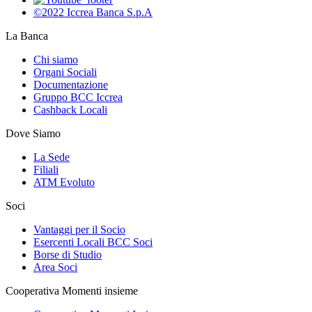
©2022 Iccrea Banca S.p.A
La Banca
Chi siamo
Organi Sociali
Documentazione
Gruppo BCC Iccrea
Cashback Locali
Dove Siamo
La Sede
Filiali
ATM Evoluto
Soci
Vantaggi per il Socio
Esercenti Locali BCC Soci
Borse di Studio
Area Soci
Cooperativa Momenti insieme