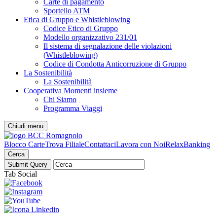
Carte di pagamento
Sportello ATM
Etica di Gruppo e Whistleblowing
Codice Etico di Gruppo
Modello organizzativo 231/01
Il sistema di segnalazione delle violazioni
(Whistleblowing)
Codice di Condotta Anticorruzione di Gruppo
La Sostenibilità
La Sostenibilità
Cooperativa Momenti insieme
Chi Siamo
Programma Viaggi
Chiudi menu
Blocco Carte
Trova Filiale
Contattaci
Lavora con Noi
RelaxBanking
Cerca
Tab Social