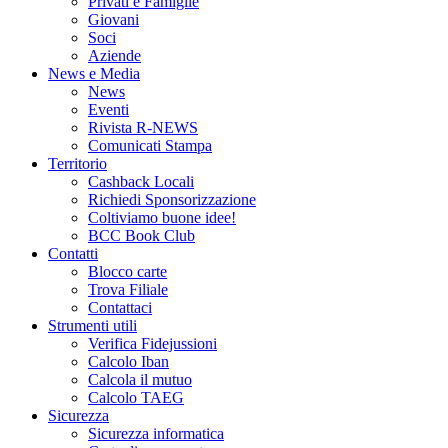
Privati e Famiglie
Giovani
Soci
Aziende
News e Media
News
Eventi
Rivista R-NEWS
Comunicati Stampa
Territorio
Cashback Locali
Richiedi Sponsorizzazione
Coltiviamo buone idee!
BCC Book Club
Contatti
Blocco carte
Trova Filiale
Contattaci
Strumenti utili
Verifica Fidejussioni
Calcolo Iban
Calcola il mutuo
Calcolo TAEG
Sicurezza
Sicurezza informatica