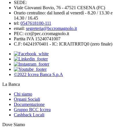
SEDE:
Viale Giovanni Bovio, 76 - 47521 CESENA (FC)
Orario centralino: dal lunedì al venerdì - 8.20 / 13.30 e
14.30 / 16.45
tel:
0547618100-111
email:
segreteria@bccromagnolo.it
PEC: ccr@pec.ccromagnolo.it
Partita IVA 15240741007
C.F: 04241970401 - IC: ICRAITRRTQ0 (zero finale)
©2022 Iccrea Banca S.p.A
La Banca
Chi siamo
Organi Sociali
Documentazione
Gruppo BCC Iccrea
Cashback Locali
Dove Siamo