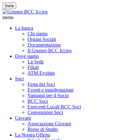
Invia
menu
La banca
Chi siamo
Organi Sociali
Documentazione
Il Gruppo BCC Iccrea
Dove siamo
La Sede
Filiali
ATM Evoluto
Soci
Festa dei Soci
Eventi e manifestazioni
Vantaggi per il Socio
BCC Soci
Esercenti Locali BCC Soci
Convenzioni Soci
Giovani
Associazione Giovani
Borse di Studio
La Nostra Offerta