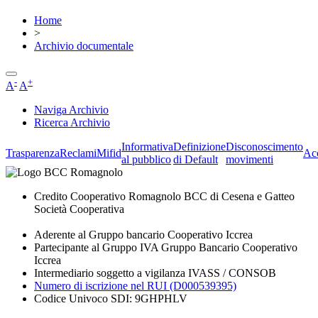
Home
>
Archivio documentale
-
+
A
A
Naviga Archivio
Ricerca Archivio
Informativa
Definizione
Disconoscimento
Trasparenza
Reclami
Mifid
Acc
al pubblico
di Default
movimenti
Credito Cooperativo Romagnolo BCC di Cesena e Gatteo
Società Cooperativa
Aderente al Gruppo bancario Cooperativo Iccrea
Partecipante al Gruppo IVA Gruppo Bancario Cooperativo
Iccrea
Intermediario soggetto a vigilanza IVASS / CONSOB
Numero di iscrizione nel RUI (D000539395)
Codice Univoco SDI: 9GHPHLV