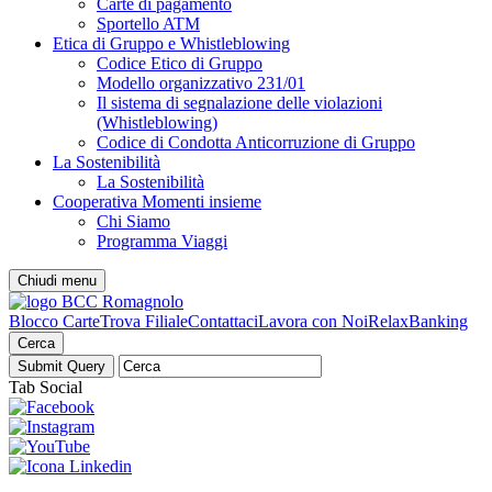
Carte di pagamento
Sportello ATM
Etica di Gruppo e Whistleblowing
Codice Etico di Gruppo
Modello organizzativo 231/01
Il sistema di segnalazione delle violazioni
(Whistleblowing)
Codice di Condotta Anticorruzione di Gruppo
La Sostenibilità
La Sostenibilità
Cooperativa Momenti insieme
Chi Siamo
Programma Viaggi
Chiudi menu
Blocco Carte
Trova Filiale
Contattaci
Lavora con Noi
RelaxBanking
Cerca
Tab Social