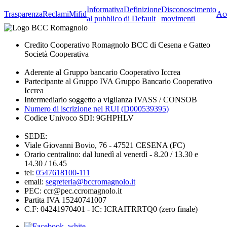
Informativa
Definizione
Disconoscimento
Trasparenza
Reclami
Mifid
Acc
al pubblico
di Default
movimenti
Credito Cooperativo Romagnolo BCC di Cesena e Gatteo
Società Cooperativa
Aderente al Gruppo bancario Cooperativo Iccrea
Partecipante al Gruppo IVA Gruppo Bancario Cooperativo
Iccrea
Intermediario soggetto a vigilanza IVASS / CONSOB
Numero di iscrizione nel RUI (D000539395)
Codice Univoco SDI: 9GHPHLV
SEDE:
Viale Giovanni Bovio, 76 - 47521 CESENA (FC)
Orario centralino: dal lunedì al venerdì - 8.20 / 13.30 e
14.30 / 16.45
tel:
0547618100-111
email:
segreteria@bccromagnolo.it
PEC: ccr@pec.ccromagnolo.it
Partita IVA 15240741007
C.F: 04241970401 - IC: ICRAITRRTQ0 (zero finale)