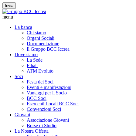
Invia
menu
La banca
Chi siamo
Organi Sociali
Documentazione
Il Gruppo BCC Iccrea
Dove siamo
La Sede
Filiali
ATM Evoluto
Soci
Festa dei Soci
Eventi e manifestazioni
Vantaggi per il Socio
BCC Soci
Esercenti Locali BCC Soci
Convenzioni Soci
Giovani
Associazione Giovani
Borse di Studio
La Nostra Offerta