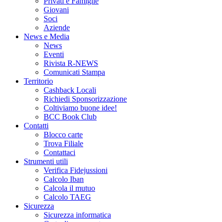
Privati e Famiglie
Giovani
Soci
Aziende
News e Media
News
Eventi
Rivista R-NEWS
Comunicati Stampa
Territorio
Cashback Locali
Richiedi Sponsorizzazione
Coltiviamo buone idee!
BCC Book Club
Contatti
Blocco carte
Trova Filiale
Contattaci
Strumenti utili
Verifica Fidejussioni
Calcolo Iban
Calcola il mutuo
Calcolo TAEG
Sicurezza
Sicurezza informatica