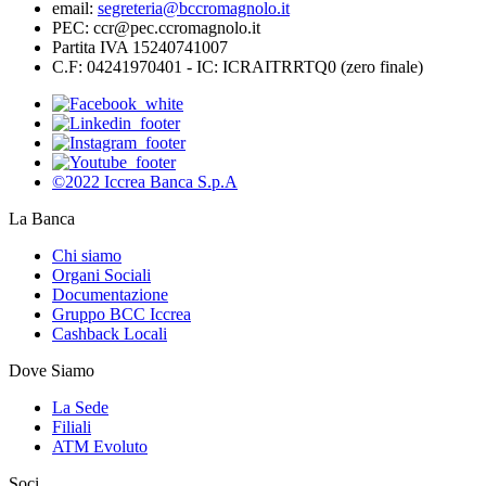
email:
segreteria@bccromagnolo.it
PEC: ccr@pec.ccromagnolo.it
Partita IVA 15240741007
C.F: 04241970401 - IC: ICRAITRRTQ0 (zero finale)
©2022 Iccrea Banca S.p.A
La Banca
Chi siamo
Organi Sociali
Documentazione
Gruppo BCC Iccrea
Cashback Locali
Dove Siamo
La Sede
Filiali
ATM Evoluto
Soci