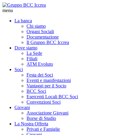
menu
La banca
Chi siamo
Organi Sociali
Documentazione
Il Gruppo BCC Iccrea
Dove siamo
La Sede
Filiali
ATM Evoluto
Soci
Festa dei Soci
Eventi e manifestazioni
Vantaggi per il Socio
BCC Soci
Esercenti Locali BCC Soci
Convenzioni Soci
Giovani
Associazione Giovani
Borse di Studio
La Nostra Offerta
Privati e Famiglie
Giovani