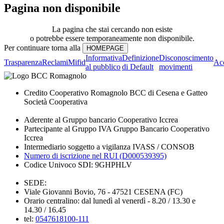
Pagina non disponibile
La pagina che stai cercando non esiste
o potrebbe essere temporaneamente non disponibile.
Per continuare torna alla
Informativa
Definizione
Disconoscimento
Trasparenza
Reclami
Mifid
Acc
al pubblico
di Default
movimenti
Credito Cooperativo Romagnolo BCC di Cesena e Gatteo
Società Cooperativa
Aderente al Gruppo bancario Cooperativo Iccrea
Partecipante al Gruppo IVA Gruppo Bancario Cooperativo
Iccrea
Intermediario soggetto a vigilanza IVASS / CONSOB
Numero di iscrizione nel RUI (D000539395)
Codice Univoco SDI: 9GHPHLV
SEDE:
Viale Giovanni Bovio, 76 - 47521 CESENA (FC)
Orario centralino: dal lunedì al venerdì - 8.20 / 13.30 e
14.30 / 16.45
tel:
0547618100-111