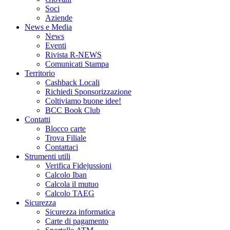
Soci
Aziende
News e Media
News
Eventi
Rivista R-NEWS
Comunicati Stampa
Territorio
Cashback Locali
Richiedi Sponsorizzazione
Coltiviamo buone idee!
BCC Book Club
Contatti
Blocco carte
Trova Filiale
Contattaci
Strumenti utili
Verifica Fidejussioni
Calcolo Iban
Calcola il mutuo
Calcolo TAEG
Sicurezza
Sicurezza informatica
Carte di pagamento