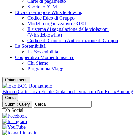
Carte di pagamento
Sportello ATM
Etica di Gruppo e Whistleblowing
Codice Etico di Gruppo
Modello organizzativo 231/01
Il sistema di segnalazione delle violazioni
(Whistleblowing)
Codice di Condotta Anticorruzione di Gruppo
La Sostenibilità
La Sostenibilità
Cooperativa Momenti insieme
Chi Siamo
Programma Viaggi
Chiudi menu
Blocco Carte
Trova Filiale
Contattaci
Lavora con Noi
RelaxBanking
Cerca
Tab Social