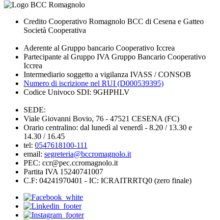
Credito Cooperativo Romagnolo BCC di Cesena e Gatteo
Società Cooperativa
Aderente al Gruppo bancario Cooperativo Iccrea
Partecipante al Gruppo IVA Gruppo Bancario Cooperativo
Iccrea
Intermediario soggetto a vigilanza IVASS / CONSOB
Numero di iscrizione nel RUI (D000539395)
Codice Univoco SDI: 9GHPHLV
SEDE:
Viale Giovanni Bovio, 76 - 47521 CESENA (FC)
Orario centralino: dal lunedì al venerdì - 8.20 / 13.30 e
14.30 / 16.45
tel:
0547618100-111
email:
segreteria@bccromagnolo.it
PEC: ccr@pec.ccromagnolo.it
Partita IVA 15240741007
C.F: 04241970401 - IC: ICRAITRRTQ0 (zero finale)