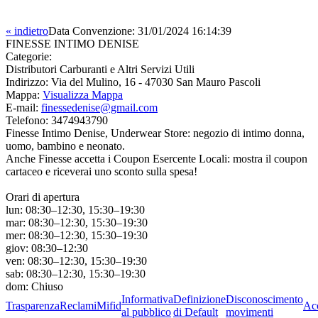
« indietro
Data Convenzione:
31/01/2024 16:14:39
FINESSE INTIMO DENISE
Categorie:
Distributori Carburanti e Altri Servizi Utili
Indirizzo:
Via del Mulino, 16 - 47030 San Mauro Pascoli
Mappa:
Visualizza Mappa
E-mail:
finessedenise@gmail.com
Telefono:
3474943790
Finesse Intimo Denise, Underwear Store: negozio di intimo donna,
uomo, bambino e neonato.
Anche Finesse accetta i Coupon Esercente Locali: mostra il coupon
cartaceo e riceverai uno sconto sulla spesa!
Orari di apertura
lun: 08:30–12:30, 15:30–19:30
mar: 08:30–12:30, 15:30–19:30
mer: 08:30–12:30, 15:30–19:30
giov: 08:30–12:30
ven: 08:30–12:30, 15:30–19:30
sab: 08:30–12:30, 15:30–19:30
dom: Chiuso
Informativa
Definizione
Disconoscimento
Trasparenza
Reclami
Mifid
Acc
al pubblico
di Default
movimenti