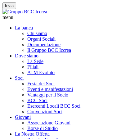
Invia
menu
La banca
Chi siamo
Organi Sociali
Documentazione
Il Gruppo BCC Iccrea
Dove siamo
La Sede
Filiali
ATM Evoluto
Soci
Festa dei Soci
Eventi e manifestazioni
Vantaggi per il Socio
BCC Soci
Esercenti Locali BCC Soci
Convenzioni Soci
Giovani
Associazione Giovani
Borse di Studio
La Nostra Offerta