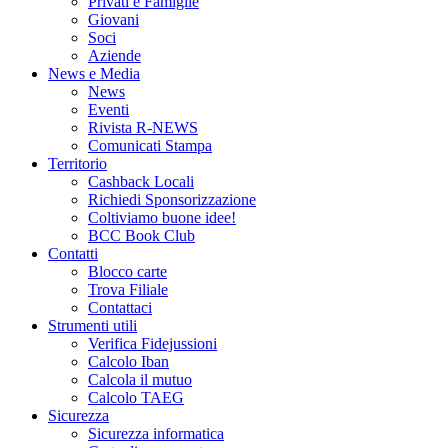
Privati e Famiglie
Giovani
Soci
Aziende
News e Media
News
Eventi
Rivista R-NEWS
Comunicati Stampa
Territorio
Cashback Locali
Richiedi Sponsorizzazione
Coltiviamo buone idee!
BCC Book Club
Contatti
Blocco carte
Trova Filiale
Contattaci
Strumenti utili
Verifica Fidejussioni
Calcolo Iban
Calcola il mutuo
Calcolo TAEG
Sicurezza
Sicurezza informatica