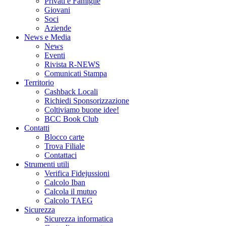
Privati e Famiglie
Giovani
Soci
Aziende
News e Media
News
Eventi
Rivista R-NEWS
Comunicati Stampa
Territorio
Cashback Locali
Richiedi Sponsorizzazione
Coltiviamo buone idee!
BCC Book Club
Contatti
Blocco carte
Trova Filiale
Contattaci
Strumenti utili
Verifica Fidejussioni
Calcolo Iban
Calcola il mutuo
Calcolo TAEG
Sicurezza
Sicurezza informatica