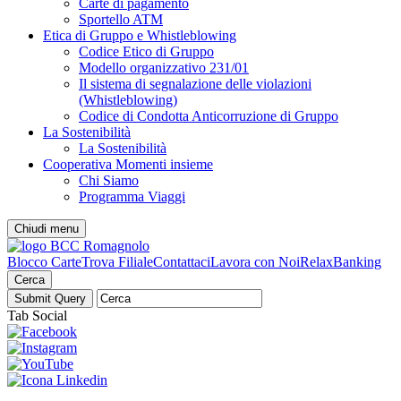
Carte di pagamento
Sportello ATM
Etica di Gruppo e Whistleblowing
Codice Etico di Gruppo
Modello organizzativo 231/01
Il sistema di segnalazione delle violazioni
(Whistleblowing)
Codice di Condotta Anticorruzione di Gruppo
La Sostenibilità
La Sostenibilità
Cooperativa Momenti insieme
Chi Siamo
Programma Viaggi
Chiudi menu
Blocco Carte
Trova Filiale
Contattaci
Lavora con Noi
RelaxBanking
Cerca
Tab Social