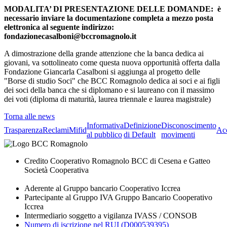
MODALITA’ DI PRESENTAZIONE DELLE DOMANDE: è
necessario inviare la documentazione completa a
mezzo posta
elettronica al seguente indirizzo:
fondazionecasalboni@bccromagnolo.it
A dimostrazione della grande attenzione che la banca dedica ai
giovani, va sottolineato come questa nuova opportunità offerta dalla
Fondazione Giancarla Casalboni si aggiunga al progetto delle
"Borse di studio Soci" che BCC Romagnolo dedica ai soci e ai figli
dei soci della banca che si diplomano e si laureano con il massimo
dei voti (diploma di maturità, laurea triennale e laurea magistrale)
Torna alle news
Informativa
Definizione
Disconoscimento
Trasparenza
Reclami
Mifid
Acc
al pubblico
di Default
movimenti
Credito Cooperativo Romagnolo BCC di Cesena e Gatteo
Società Cooperativa
Aderente al Gruppo bancario Cooperativo Iccrea
Partecipante al Gruppo IVA Gruppo Bancario Cooperativo
Iccrea
Intermediario soggetto a vigilanza IVASS / CONSOB
Numero di iscrizione nel RUI (D000539395)