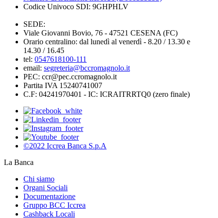
Codice Univoco SDI: 9GHPHLV
SEDE:
Viale Giovanni Bovio, 76 - 47521 CESENA (FC)
Orario centralino: dal lunedì al venerdì - 8.20 / 13.30 e
14.30 / 16.45
tel:
0547618100-111
email:
segreteria@bccromagnolo.it
PEC: ccr@pec.ccromagnolo.it
Partita IVA 15240741007
C.F: 04241970401 - IC: ICRAITRRTQ0 (zero finale)
©2022 Iccrea Banca S.p.A
La Banca
Chi siamo
Organi Sociali
Documentazione
Gruppo BCC Iccrea
Cashback Locali