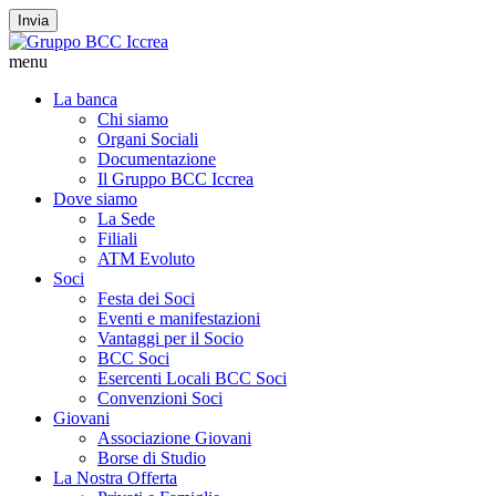
Invia
menu
La banca
Chi siamo
Organi Sociali
Documentazione
Il Gruppo BCC Iccrea
Dove siamo
La Sede
Filiali
ATM Evoluto
Soci
Festa dei Soci
Eventi e manifestazioni
Vantaggi per il Socio
BCC Soci
Esercenti Locali BCC Soci
Convenzioni Soci
Giovani
Associazione Giovani
Borse di Studio
La Nostra Offerta