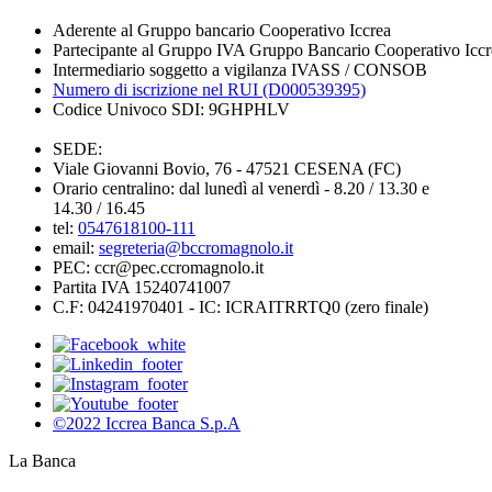
Aderente al Gruppo bancario Cooperativo Iccrea
Partecipante al Gruppo IVA Gruppo Bancario Cooperativo Iccr
Intermediario soggetto a vigilanza IVASS / CONSOB
Numero di iscrizione nel RUI (D000539395)
Codice Univoco SDI: 9GHPHLV
SEDE:
Viale Giovanni Bovio, 76 - 47521 CESENA (FC)
Orario centralino: dal lunedì al venerdì - 8.20 / 13.30 e
14.30 / 16.45
tel:
0547618100-111
email:
segreteria@bccromagnolo.it
PEC: ccr@pec.ccromagnolo.it
Partita IVA 15240741007
C.F: 04241970401 - IC: ICRAITRRTQ0 (zero finale)
©2022 Iccrea Banca S.p.A
La Banca