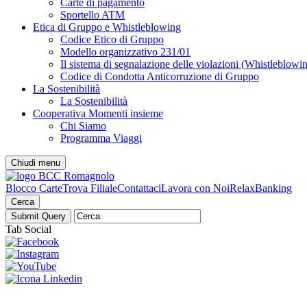
Carte di pagamento
Sportello ATM
Etica di Gruppo e Whistleblowing
Codice Etico di Gruppo
Modello organizzativo 231/01
Il sistema di segnalazione delle violazioni (Whistleblowi
Codice di Condotta Anticorruzione di Gruppo
La Sostenibilità
La Sostenibilità
Cooperativa Momenti insieme
Chi Siamo
Programma Viaggi
Chiudi menu
Blocco Carte
Trova Filiale
Contattaci
Lavora con Noi
RelaxBanking
Cerca
Tab Social