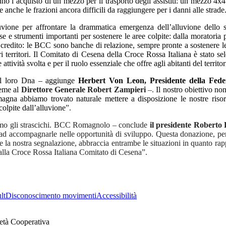
o l’acquisto di un mezzo per il trasporto degli assistiti: un mezzo 4x4 
nche le frazioni ancora difficili da raggiungere per i danni alle strade
alluvione per affrontare la drammatica emergenza dell’alluvione de
e e strumenti importanti per sostenere le aree colpite: dalla moratoria
i credito: le BCC sono banche di relazione, sempre pronte a sostenere l
tri territori. Il Comitato di Cesena della Croce Rossa Italiana è stato
tività svolta e per il ruolo essenziale che offre agli abitanti del territor
 nel loro Dna – aggiunge
Herbert Von Leon, Presidente della Feder
ieme al
Direttore Generale Robert Zampieri
–.
Il nostro obiettivo non
omagna abbiamo trovato naturale mettere a disposizione le nostre risor
colpite dall’alluvione
”.
tiamo gli strascichi. BCC Romagnolo – conclude
il presidente Roberto
à e ad accompagnarle nelle opportunità di sviluppo. Questa donazione,
a nostra segnalazione, abbraccia entrambe le situazioni in quanto rappr
 dalla Croce Rossa Italiana Comitato di Cesena”.
lt
Disconoscimento movimenti
Accessibilità
età Cooperativa