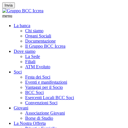
Invia
menu
La banca
Chi siamo
Organi Sociali
Documentazione
Il Gruppo BCC Iccrea
Dove siamo
La Sede
Filiali
ATM Evoluto
Soci
Festa dei Soci
Eventi e manifestazioni
Vantaggi per il Socio
BCC Soci
Esercenti Locali BCC Soci
Convenzioni Soci
Giovani
Associazione Giovani
Borse di Studio
La Nostra Offerta