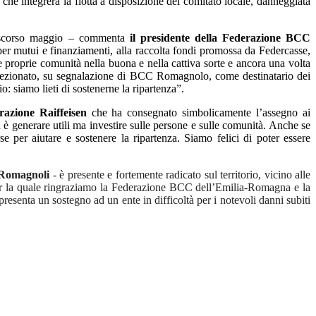
che integrerà la flotta a disposizione del comitato locale, danneggiata
.
llo scorso maggio – commenta
il presidente della Federazione BCC
 per mutui e finanziamenti, alla raccolta fondi promossa da Federcasse,
e proprie comunità nella buona e nella cattiva sorte e ancora una volta
 selezionato, su segnalazione di BCC Romagnolo, come destinatario dei
io: siamo lieti di sostenerne la ripartenza”.
azione Raiffeisen
che ha consegnato simbolicamente l’assegno ai
 è generare utili ma investire sulle persone e sulle comunità. Anche se
se per aiutare e sostenere la ripartenza. Siamo felici di poter essere
 Romagnoli
- è presente e fortemente radicato sul territorio, vicino alle
 per la quale ringraziamo la Federazione BCC dell’Emilia-Romagna e la
esenta un sostegno ad un ente in difficoltà per i notevoli danni subiti