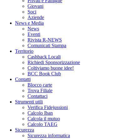
Privati e Famiglie
Giovani
Soci
Aziende
News e Media
News
Eventi
Rivista R-NEWS
Comunicati Stampa
Territorio
Cashback Locali
Richiedi Sponsorizzazione
Coltiviamo buone idee!
BCC Book Club
Contatti
Blocco carte
Trova Filiale
Contattaci
Strumenti utili
Verifica Fidejussioni
Calcolo Iban
Calcola il mutuo
Calcolo TAEG
Sicurezza
Sicurezza informatica