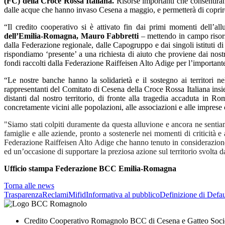
(FC) della Croce Rossa Italiana.
Risorse importanti che consentirann
dalle acque che hanno invaso Cesena a maggio, e permetterà di coprire a
“Il credito cooperativo si è attivato fin dai primi momenti dell’
dell’Emilia-Romagna, Mauro Fabbretti
– mettendo in campo risors
dalla Federazione regionale, dalle Capogruppo e dai singoli istituti d
rispondiamo ‘presente’ a una richiesta di aiuto che proviene dai nos
fondi raccolti dalla Federazione Raiffeisen Alto Adige per l’importante at
“Le nostre banche hanno la solidarietà e il sostegno ai territori
rappresentanti del Comitato di Cesena della Croce Rossa Italiana ins
distanti dal nostro territorio, di fronte alla tragedia accaduta in R
concretamente vicini alle popolazioni, alle associazioni e alle imprese 
"Siamo stati colpiti duramente da questa alluvione e ancora ne sen
famiglie e alle aziende, pronto a sostenerle nei momenti di criticit
Federazione Raiffeisen Alto Adige che hanno tenuto in considerazione l
ed un’occasione di supportare la preziosa azione sul territorio svolta
Ufficio stampa Federazione BCC Emilia-Romagna
Torna alle news
Trasparenza
Reclami
Mifid
Informativa al pubblico
Definizione di Defau
Credito Cooperativo Romagnolo BCC di Cesena e Gatteo Soci