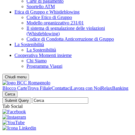
Carte di pagamento
Sportello ATM
Etica di Gruppo e Whistleblowing
Codice Etico di Gruppo
Modello organizzativo 231/01
Il sistema di segnalazione delle violazioni
(Whistleblowing)
Codice di Condotta Anticorruzione di Gruppo
La Sostenibilità
La Sostenibilità
Cooperativa Momenti insieme
Chi Siamo
Programma Viaggi
Chiudi menu
Blocco Carte
Trova Filiale
Contattaci
Lavora con Noi
RelaxBanking
Cerca
Tab Social