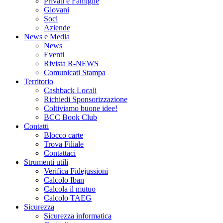
Privati e Famiglie
Giovani
Soci
Aziende
News e Media
News
Eventi
Rivista R-NEWS
Comunicati Stampa
Territorio
Cashback Locali
Richiedi Sponsorizzazione
Coltiviamo buone idee!
BCC Book Club
Contatti
Blocco carte
Trova Filiale
Contattaci
Strumenti utili
Verifica Fidejussioni
Calcolo Iban
Calcola il mutuo
Calcolo TAEG
Sicurezza
Sicurezza informatica