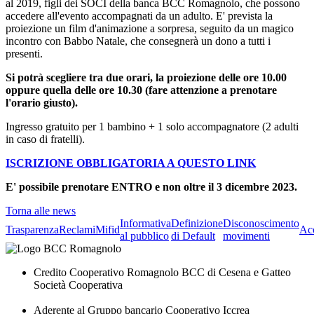
al 2019, figli dei SOCI della banca BCC Romagnolo, che possono
accedere all'evento accompagnati da un adulto. E' prevista la
proiezione un film d'animazione a sorpresa, seguito da un magico
incontro con Babbo Natale, che consegnerà un dono a tutti i
presenti.
Si potrà scegliere tra due orari, la proiezione delle ore 10.00
oppure quella delle ore 10.30 (fare attenzione a prenotare
l'orario giusto).
Ingresso gratuito per 1 bambino + 1 solo accompagnatore (2 adulti
in caso di fratelli).
ISCRIZIONE OBBLIGATORIA A QUESTO LINK
E' possibile prenotare ENTRO e non oltre il 3 dicembre 2023.
Torna alle news
Informativa
Definizione
Disconoscimento
Trasparenza
Reclami
Mifid
Acc
al pubblico
di Default
movimenti
Credito Cooperativo Romagnolo BCC di Cesena e Gatteo
Società Cooperativa
Aderente al Gruppo bancario Cooperativo Iccrea