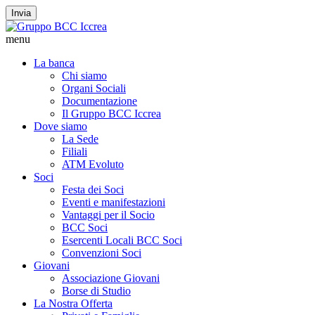
Invia
menu
La banca
Chi siamo
Organi Sociali
Documentazione
Il Gruppo BCC Iccrea
Dove siamo
La Sede
Filiali
ATM Evoluto
Soci
Festa dei Soci
Eventi e manifestazioni
Vantaggi per il Socio
BCC Soci
Esercenti Locali BCC Soci
Convenzioni Soci
Giovani
Associazione Giovani
Borse di Studio
La Nostra Offerta