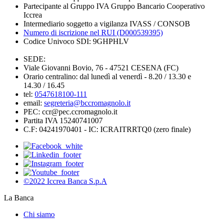
Partecipante al Gruppo IVA Gruppo Bancario Cooperativo
Iccrea
Intermediario soggetto a vigilanza IVASS / CONSOB
Numero di iscrizione nel RUI (D000539395)
Codice Univoco SDI: 9GHPHLV
SEDE:
Viale Giovanni Bovio, 76 - 47521 CESENA (FC)
Orario centralino: dal lunedì al venerdì - 8.20 / 13.30 e
14.30 / 16.45
tel:
0547618100-111
email:
segreteria@bccromagnolo.it
PEC: ccr@pec.ccromagnolo.it
Partita IVA 15240741007
C.F: 04241970401 - IC: ICRAITRRTQ0 (zero finale)
©2022 Iccrea Banca S.p.A
La Banca
Chi siamo