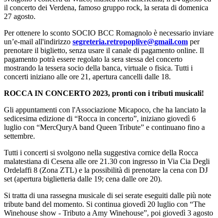
il concerto dei Verdena, famoso gruppo rock, la serata di domenica
27 agosto.
Per ottenere lo sconto SOCIO BCC Romagnolo è necessario inviare
un’e-mail all'indirizzo
segreteria.retropoplive@gmail.com
per
prenotare il biglietto, senza usare il canale di pagamento online. Il
pagamento potrà essere regolato la sera stessa del concerto
mostrando la tessera socio della banca, virtuale o fisica. Tutti i
concerti iniziano alle ore 21, apertura cancelli dalle 18.
ROCCA IN CONCERTO 2023, pronti con i tributi musicali!
Gli appuntamenti con l'Associazione Micapoco, che ha lanciato la
sedicesima edizione di “Rocca in concerto”, iniziano giovedì 6
luglio con “MercQuryA band Queen Tribute” e continuano fino a
settembre.
Tutti i concerti si svolgono nella suggestiva cornice della Rocca
malatestiana di Cesena alle ore 21.30 con ingresso in Via Cia Degli
Ordelaffi 8 (Zona ZTL) e la possibilità di prenotare la cena con DJ
set (apertura biglietteria dalle 19; cena dalle ore 20).
Si tratta di una rassegna musicale di sei serate eseguiti dalle più note
tribute band del momento. Si continua giovedì 20 luglio con “The
Winehouse show - Tributo a Amy Winehouse”, poi giovedì 3 agosto