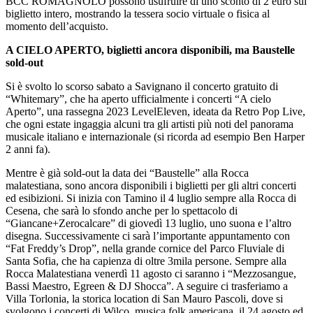
BCC ROMAGNOLO possono usufruire di uno sconto di 2 euro sul
biglietto intero, mostrando la tessera socio virtuale o fisica al
momento dell’acquisto.
A CIELO APERTO, biglietti ancora disponibili, ma Baustelle
sold-out
Si è svolto lo scorso sabato a Savignano il concerto gratuito di
“Whitemary”, che ha aperto ufficialmente i concerti “A cielo
Aperto”, una rassegna 2023 LevelEleven, ideata da Retro Pop Live,
che ogni estate ingaggia alcuni tra gli artisti più noti del panorama
musicale italiano e internazionale (si ricorda ad esempio Ben Harper
2 anni fa).
Mentre è già sold-out la data dei “Baustelle” alla Rocca
malatestiana, sono ancora disponibili i biglietti per gli altri concerti
ed esibizioni. Si inizia con Tamino il 4 luglio sempre alla Rocca di
Cesena, che sarà lo sfondo anche per lo spettacolo di
“Giancane+Zerocalcare” di giovedì 13 luglio, uno suona e l’altro
disegna. Successivamente ci sarà l’importante appuntamento con
“Fat Freddy’s Drop”, nella grande cornice del Parco Fluviale di
Santa Sofia, che ha capienza di oltre 3mila persone. Sempre alla
Rocca Malatestiana venerdì 11 agosto ci saranno i “Mezzosangue,
Bassi Maestro, Egreen & DJ Shocca”. A seguire ci trasferiamo a
Villa Torlonia, la storica location di San Mauro Pascoli, dove si
svolgono i concerti di Wilco, musica folk americana, il 24 agosto ed