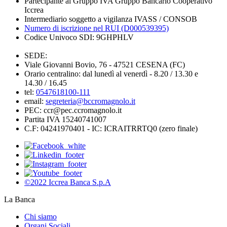
Partecipante al Gruppo IVA Gruppo Bancario Cooperativo
Iccrea
Intermediario soggetto a vigilanza IVASS / CONSOB
Numero di iscrizione nel RUI (D000539395)
Codice Univoco SDI: 9GHPHLV
SEDE:
Viale Giovanni Bovio, 76 - 47521 CESENA (FC)
Orario centralino: dal lunedì al venerdì - 8.20 / 13.30 e
14.30 / 16.45
tel:
0547618100-111
email:
segreteria@bccromagnolo.it
PEC: ccr@pec.ccromagnolo.it
Partita IVA 15240741007
C.F: 04241970401 - IC: ICRAITRRTQ0 (zero finale)
©2022 Iccrea Banca S.p.A
La Banca
Chi siamo
Organi Sociali