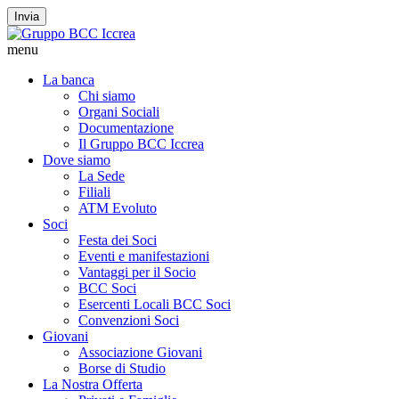
Invia
menu
La banca
Chi siamo
Organi Sociali
Documentazione
Il Gruppo BCC Iccrea
Dove siamo
La Sede
Filiali
ATM Evoluto
Soci
Festa dei Soci
Eventi e manifestazioni
Vantaggi per il Socio
BCC Soci
Esercenti Locali BCC Soci
Convenzioni Soci
Giovani
Associazione Giovani
Borse di Studio
La Nostra Offerta