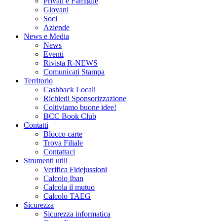
Privati e Famiglie
Giovani
Soci
Aziende
News e Media
News
Eventi
Rivista R-NEWS
Comunicati Stampa
Territorio
Cashback Locali
Richiedi Sponsorizzazione
Coltiviamo buone idee!
BCC Book Club
Contatti
Blocco carte
Trova Filiale
Contattaci
Strumenti utili
Verifica Fidejussioni
Calcolo Iban
Calcola il mutuo
Calcolo TAEG
Sicurezza
Sicurezza informatica