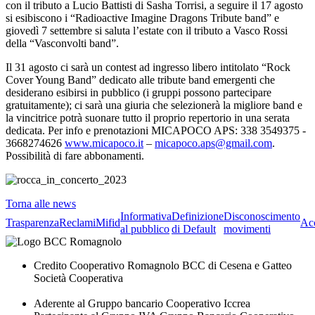
con il tributo a Lucio Battisti di Sasha Torrisi, a seguire il 17 agosto
si esibiscono i “Radioactive Imagine Dragons Tribute band” e
giovedì 7 settembre si saluta l’estate con il tributo a Vasco Rossi
della “Vasconvolti band”.
Il 31 agosto ci sarà un contest ad ingresso libero intitolato “Rock
Cover Young Band” dedicato alle tribute band emergenti che
desiderano esibirsi in pubblico (i gruppi possono partecipare
gratuitamente); ci sarà una giuria che selezionerà la migliore band e
la vincitrice potrà suonare tutto il proprio repertorio in una serata
dedicata. Per info e prenotazioni MICAPOCO APS: 338 3549375 -
3668274626
www.micapoco.it
–
micapoco.aps@gmail.com
.
Possibilità di fare abbonamenti.
Torna alle news
Informativa
Definizione
Disconoscimento
Trasparenza
Reclami
Mifid
Acc
al pubblico
di Default
movimenti
Credito Cooperativo Romagnolo BCC di Cesena e Gatteo
Società Cooperativa
Aderente al Gruppo bancario Cooperativo Iccrea