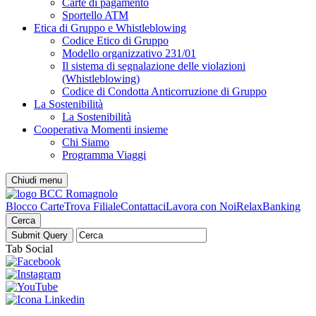
Carte di pagamento
Sportello ATM
Etica di Gruppo e Whistleblowing
Codice Etico di Gruppo
Modello organizzativo 231/01
Il sistema di segnalazione delle violazioni
(Whistleblowing)
Codice di Condotta Anticorruzione di Gruppo
La Sostenibilità
La Sostenibilità
Cooperativa Momenti insieme
Chi Siamo
Programma Viaggi
Chiudi menu
Blocco Carte
Trova Filiale
Contattaci
Lavora con Noi
RelaxBanking
Cerca
Tab Social