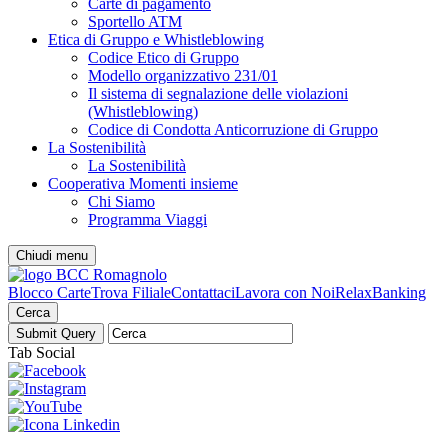
Carte di pagamento
Sportello ATM
Etica di Gruppo e Whistleblowing
Codice Etico di Gruppo
Modello organizzativo 231/01
Il sistema di segnalazione delle violazioni
(Whistleblowing)
Codice di Condotta Anticorruzione di Gruppo
La Sostenibilità
La Sostenibilità
Cooperativa Momenti insieme
Chi Siamo
Programma Viaggi
Chiudi menu
Blocco Carte
Trova Filiale
Contattaci
Lavora con Noi
RelaxBanking
Cerca
Tab Social