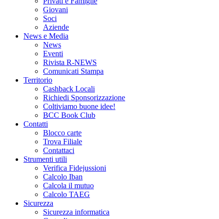
Privati e Famiglie
Giovani
Soci
Aziende
News e Media
News
Eventi
Rivista R-NEWS
Comunicati Stampa
Territorio
Cashback Locali
Richiedi Sponsorizzazione
Coltiviamo buone idee!
BCC Book Club
Contatti
Blocco carte
Trova Filiale
Contattaci
Strumenti utili
Verifica Fidejussioni
Calcolo Iban
Calcola il mutuo
Calcolo TAEG
Sicurezza
Sicurezza informatica