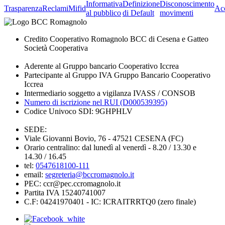
Informativa
Definizione
Disconoscimento
Trasparenza
Reclami
Mifid
Acc
al pubblico
di Default
movimenti
Credito Cooperativo Romagnolo BCC di Cesena e Gatteo
Società Cooperativa
Aderente al Gruppo bancario Cooperativo Iccrea
Partecipante al Gruppo IVA Gruppo Bancario Cooperativo
Iccrea
Intermediario soggetto a vigilanza IVASS / CONSOB
Numero di iscrizione nel RUI (D000539395)
Codice Univoco SDI: 9GHPHLV
SEDE:
Viale Giovanni Bovio, 76 - 47521 CESENA (FC)
Orario centralino: dal lunedì al venerdì - 8.20 / 13.30 e
14.30 / 16.45
tel:
0547618100-111
email:
segreteria@bccromagnolo.it
PEC: ccr@pec.ccromagnolo.it
Partita IVA 15240741007
C.F: 04241970401 - IC: ICRAITRRTQ0 (zero finale)