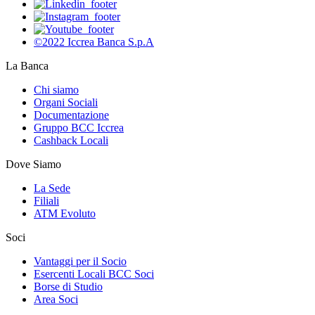
©2022 Iccrea Banca S.p.A
La Banca
Chi siamo
Organi Sociali
Documentazione
Gruppo BCC Iccrea
Cashback Locali
Dove Siamo
La Sede
Filiali
ATM Evoluto
Soci
Vantaggi per il Socio
Esercenti Locali BCC Soci
Borse di Studio
Area Soci