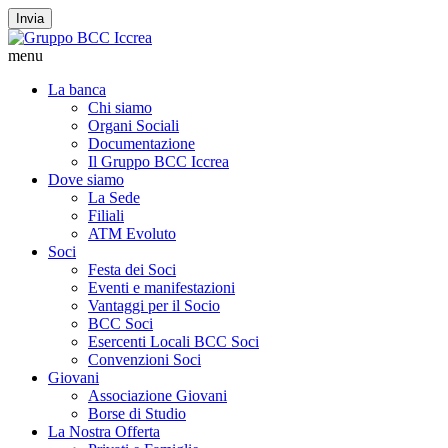
Invia
menu
La banca
Chi siamo
Organi Sociali
Documentazione
Il Gruppo BCC Iccrea
Dove siamo
La Sede
Filiali
ATM Evoluto
Soci
Festa dei Soci
Eventi e manifestazioni
Vantaggi per il Socio
BCC Soci
Esercenti Locali BCC Soci
Convenzioni Soci
Giovani
Associazione Giovani
Borse di Studio
La Nostra Offerta