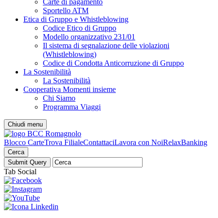
Carte di pagamento
Sportello ATM
Etica di Gruppo e Whistleblowing
Codice Etico di Gruppo
Modello organizzativo 231/01
Il sistema di segnalazione delle violazioni
(Whistleblowing)
Codice di Condotta Anticorruzione di Gruppo
La Sostenibilità
La Sostenibilità
Cooperativa Momenti insieme
Chi Siamo
Programma Viaggi
Chiudi menu
Blocco Carte
Trova Filiale
Contattaci
Lavora con Noi
RelaxBanking
Cerca
Tab Social