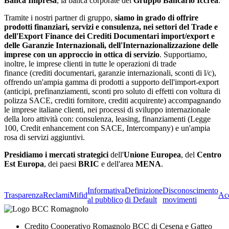
Banca Impresa
, la banca corporate del
Gruppo Bancario Iccrea
.
Tramite i nostri partner di gruppo,
siamo in grado di offrire
prodotti finanziari, servizi e consulenza, nei settori del Trade e
dell'Export Finance dei Crediti Documentari import/export e
delle Garanzie Internazionali, dell'Internazionalizzazione delle
imprese con un approccio in ottica di servizio
. Supportiamo,
inoltre, le imprese clienti in tutte le operazioni di trade
finance (crediti documentari, garanzie internazionali, sconti di l/c),
offrendo un'ampia gamma di prodotti a supporto dell'import-export
(anticipi, prefinanziamenti, sconti pro soluto di effetti con voltura di
polizza SACE, crediti fornitore, crediti acquirente) accompagnando
le imprese italiane clienti, nei processi di sviluppo internazionale
della loro attività con: consulenza, leasing, finanziamenti (Legge
100, Credit enhancement con SACE, Intercompany) e un'ampia
rosa di servizi aggiuntivi.
Presidiamo i mercati strategici
dell'
Unione Europea
, del
Centro
Est Europa
, dei paesi
BRIC
e dell'area
MENA
.
Informativa
Definizione
Disconoscimento
Trasparenza
Reclami
Mifid
Acc
al pubblico
di Default
movimenti
Credito Cooperativo Romagnolo BCC di Cesena e Gatteo