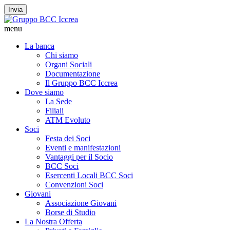
Invia
menu
La banca
Chi siamo
Organi Sociali
Documentazione
Il Gruppo BCC Iccrea
Dove siamo
La Sede
Filiali
ATM Evoluto
Soci
Festa dei Soci
Eventi e manifestazioni
Vantaggi per il Socio
BCC Soci
Esercenti Locali BCC Soci
Convenzioni Soci
Giovani
Associazione Giovani
Borse di Studio
La Nostra Offerta