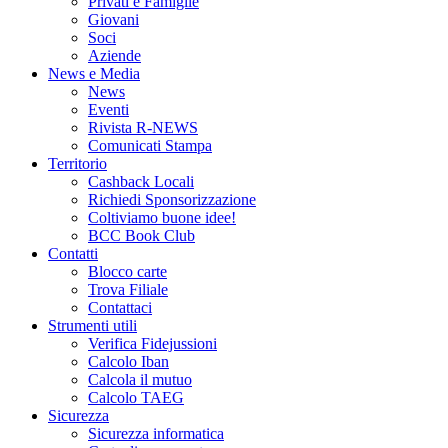
Privati e Famiglie
Giovani
Soci
Aziende
News e Media
News
Eventi
Rivista R-NEWS
Comunicati Stampa
Territorio
Cashback Locali
Richiedi Sponsorizzazione
Coltiviamo buone idee!
BCC Book Club
Contatti
Blocco carte
Trova Filiale
Contattaci
Strumenti utili
Verifica Fidejussioni
Calcolo Iban
Calcola il mutuo
Calcolo TAEG
Sicurezza
Sicurezza informatica