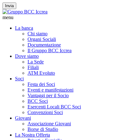
Invia
menu
La banca
Chi siamo
Organi Sociali
Documentazione
Il Gruppo BCC Iccrea
Dove siamo
La Sede
Filiali
ATM Evoluto
Soci
Festa dei Soci
Eventi e manifestazioni
Vantaggi per il Socio
BCC Soci
Esercenti Locali BCC Soci
Convenzioni Soci
Giovani
Associazione Giovani
Borse di Studio
La Nostra Offerta