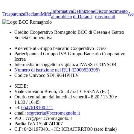
Informativa
Definizione
Disconoscimento
Trasparenza
Reclami
Mifid
Acc
al pubblico
di Default
movimenti
Credito Cooperativo Romagnolo BCC di Cesena e Gatteo
Società Cooperativa
Aderente al Gruppo bancario Cooperativo Iccrea
Partecipante al Gruppo IVA Gruppo Bancario Cooperativo
Iccrea
Intermediario soggetto a vigilanza IVASS / CONSOB
Numero di iscrizione nel RUI (D000539395)
Codice Univoco SDI: 9GHPHLV
SEDE:
Viale Giovanni Bovio, 76 - 47521 CESENA (FC)
Orario centralino: dal lunedì al venerdì - 8.20 / 13.30 e
14.30 / 16.45
tel:
0547618100-111
email:
segreteria@bccromagnolo.it
PEC: ccr@pec.ccromagnolo.it
Partita IVA 15240741007
C.F: 04241970401 - IC: ICRAITRRTQ0 (zero finale)