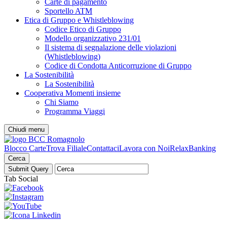
Carte di pagamento
Sportello ATM
Etica di Gruppo e Whistleblowing
Codice Etico di Gruppo
Modello organizzativo 231/01
Il sistema di segnalazione delle violazioni
(Whistleblowing)
Codice di Condotta Anticorruzione di Gruppo
La Sostenibilità
La Sostenibilità
Cooperativa Momenti insieme
Chi Siamo
Programma Viaggi
Chiudi menu
Blocco Carte
Trova Filiale
Contattaci
Lavora con Noi
RelaxBanking
Cerca
Tab Social