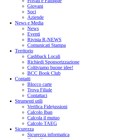
Privati e Famiglie
Giovani
Soci
Aziende
News e Media
News
Eventi
Rivista R-NEWS
Comunicati Stampa
Territorio
Cashback Locali
Richiedi Sponsorizzazione
Coltiviamo buone idee!
BCC Book Club
Contatti
Blocco carte
Trova Filiale
Contattaci
Strumenti utili
Verifica Fidejussioni
Calcolo Iban
Calcola il mutuo
Calcolo TAEG
Sicurezza
Sicurezza informatica