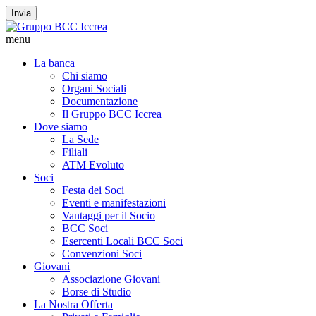
Invia
menu
La banca
Chi siamo
Organi Sociali
Documentazione
Il Gruppo BCC Iccrea
Dove siamo
La Sede
Filiali
ATM Evoluto
Soci
Festa dei Soci
Eventi e manifestazioni
Vantaggi per il Socio
BCC Soci
Esercenti Locali BCC Soci
Convenzioni Soci
Giovani
Associazione Giovani
Borse di Studio
La Nostra Offerta