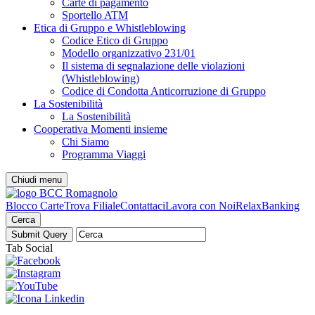
Carte di pagamento
Sportello ATM
Etica di Gruppo e Whistleblowing
Codice Etico di Gruppo
Modello organizzativo 231/01
Il sistema di segnalazione delle violazioni
(Whistleblowing)
Codice di Condotta Anticorruzione di Gruppo
La Sostenibilità
La Sostenibilità
Cooperativa Momenti insieme
Chi Siamo
Programma Viaggi
Chiudi menu
Blocco Carte
Trova Filiale
Contattaci
Lavora con Noi
RelaxBanking
Cerca
Tab Social