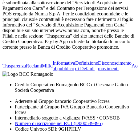
è subordinata alla sottoscrizione del “Servizio di Acquisizione
Pagamenti con Carta” e del Contratto per l'erogazione dei servizi
POS erogato da Numia S.p.A. Per le condizioni economiche e le
principali clausole contrattuali è necessario fare riferimento al foglio
informativo del “Servizio di Acquisizione Pagamenti con Carta”
disponibile sul sito internet www.numia.com, nonché presso le
Filiali e nella sezione “Trasparenza” del sito internet delle Banche di
Credito Cooperativo. Pay by App richiede la titolarità di un conto
corrente presso la Banca di Credito Cooperativo promotrice.
Informativa
Definizione
Disconoscimento
Trasparenza
Reclami
Mifid
Acc
al pubblico
di Default
movimenti
Credito Cooperativo Romagnolo BCC di Cesena e Gatteo
Società Cooperativa
Aderente al Gruppo bancario Cooperativo Iccrea
Partecipante al Gruppo IVA Gruppo Bancario Cooperativo
Iccrea
Intermediario soggetto a vigilanza IVASS / CONSOB
Numero di iscrizione nel RUI (D000539395)
Codice Univoco SDI: 9GHPHLV