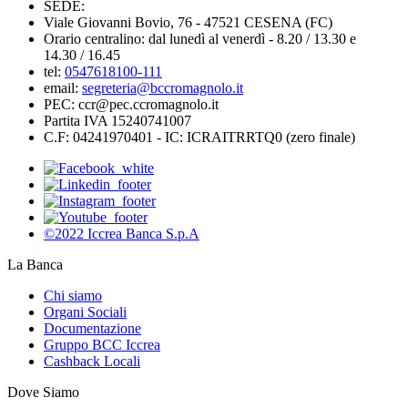
SEDE:
Viale Giovanni Bovio, 76 - 47521 CESENA (FC)
Orario centralino: dal lunedì al venerdì - 8.20 / 13.30 e
14.30 / 16.45
tel:
0547618100-111
email:
segreteria@bccromagnolo.it
PEC: ccr@pec.ccromagnolo.it
Partita IVA 15240741007
C.F: 04241970401 - IC: ICRAITRRTQ0 (zero finale)
©2022 Iccrea Banca S.p.A
La Banca
Chi siamo
Organi Sociali
Documentazione
Gruppo BCC Iccrea
Cashback Locali
Dove Siamo