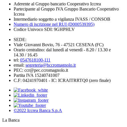
Aderente al Gruppo bancario Cooperativo Iccrea
Partecipante al Gruppo IVA Gruppo Bancario Cooperativo
Iccrea
Intermediario soggetto a vigilanza IVASS / CONSOB
Numero di iscrizione nel RUI (D000539395)
Codice Univoco SDI: 9GHPHLV
SEDE:
Viale Giovanni Bovio, 76 - 47521 CESENA (FC)
Orario centralino: dal lunedì al venerdì - 8.20 / 13.30 e
14.30 / 16.45
tel:
0547618100-111
email:
segreteria@bccromagnolo.it
PEC: ccr@pec.ccromagnolo.it
Partita IVA 15240741007
C.F: 04241970401 - IC: ICRAITRRTQ0 (zero finale)
©2022 Iccrea Banca S.p.A
La Banca