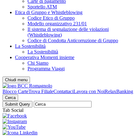
Carte di pagamento
Sportello ATM
Etica di Gruppo e Whistleblowing
Codice Etico di Gruppo
Modello organizzativo 231/01
Il sistema di segnalazione delle violazioni
(Whistleblowing)
Codice di Condotta Anticorruzione di Gruppo
La Sostenibilità
La Sostenibilità
Cooperativa Momenti insieme
Chi Siamo
Programma Viaggi
Chiudi menu
Blocco Carte
Trova Filiale
Contattaci
Lavora con Noi
RelaxBanking
Cerca
Tab Social