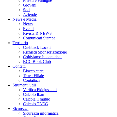
Privati e Famiglie
Giovani
Soci
Aziende
News e Media
News
Eventi
Rivista R-NEWS
Comunicati Stampa
Territorio
Cashback Locali
Richiedi Sponsorizzazione
Coltiviamo buone idee!
BCC Book Club
Contatti
Blocco carte
Trova Filiale
Contattaci
Strumenti utili
Verifica Fidejussioni
Calcolo Iban
Calcola il mutuo
Calcolo TAEG
Sicurezza
Sicurezza informatica