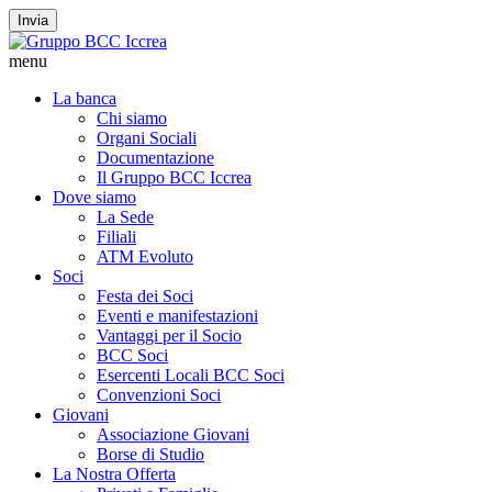
Invia
menu
La banca
Chi siamo
Organi Sociali
Documentazione
Il Gruppo BCC Iccrea
Dove siamo
La Sede
Filiali
ATM Evoluto
Soci
Festa dei Soci
Eventi e manifestazioni
Vantaggi per il Socio
BCC Soci
Esercenti Locali BCC Soci
Convenzioni Soci
Giovani
Associazione Giovani
Borse di Studio
La Nostra Offerta