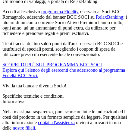
Un mondo di vantaggi, a portata di RelaxBanking
Accedi all'esclusivo
programma Fidelity
riservato ai Soci BCC
Romagnolo, aderendo dal banner BCC SOCI su
RelaxBanking:
i
titolari di un conto corrente Socio Attivo Premium hanno diritto,
ogni anno, ad un ammontare di punti extra, da utilizzare per
richiedere e prenotare regali e premi esclusivi.
Tieni traccia del tuo saldo punti dall'area riservata BCC SOCI e
usufruisci di speciali premi, scegliendo i coupon di spesa da
utilizzare presso un esercente locale convenzionato.
SCOPRI DI PIÙ SUL PROGRAMMA BCC SOCI
Esplora qui l'elenco degli esercenti che aderiscono al programma
Fedeltà BCC Soci.
Vivi la tua banca e diventa Socio!
Specifiche tecniche e condizioni
Informativa
Nella massima trasparenza, puoi scaricare tutte le indicazioni ed i
costi del prodotto in un formato semplice da leggere. Per qualsiasi
altra informazione
contatta l'assistenza
o vieni a trovarci in una
delle
nostre filiali.