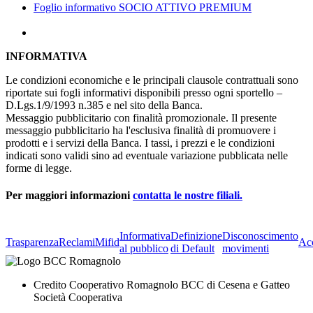
Foglio informativo SOCIO ATTIVO PREMIUM
INFORMATIVA
Le condizioni economiche e le principali clausole contrattuali sono
riportate sui fogli informativi disponibili presso ogni sportello –
D.Lgs.1/9/1993 n.385 e nel sito della Banca.
Messaggio pubblicitario con finalità promozionale. Il presente
messaggio pubblicitario ha l'esclusiva finalità di promuovere i
prodotti e i servizi della Banca. I tassi, i prezzi e le condizioni
indicati sono validi sino ad eventuale variazione pubblicata nelle
forme di legge.
Per maggiori informazioni
contatta le nostre filiali.
Informativa
Definizione
Disconoscimento
Trasparenza
Reclami
Mifid
Acc
al pubblico
di Default
movimenti
Credito Cooperativo Romagnolo BCC di Cesena e Gatteo
Società Cooperativa