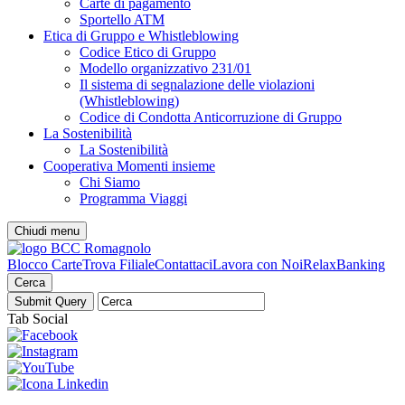
Carte di pagamento
Sportello ATM
Etica di Gruppo e Whistleblowing
Codice Etico di Gruppo
Modello organizzativo 231/01
Il sistema di segnalazione delle violazioni
(Whistleblowing)
Codice di Condotta Anticorruzione di Gruppo
La Sostenibilità
La Sostenibilità
Cooperativa Momenti insieme
Chi Siamo
Programma Viaggi
Chiudi menu
Blocco Carte
Trova Filiale
Contattaci
Lavora con Noi
RelaxBanking
Cerca
Tab Social