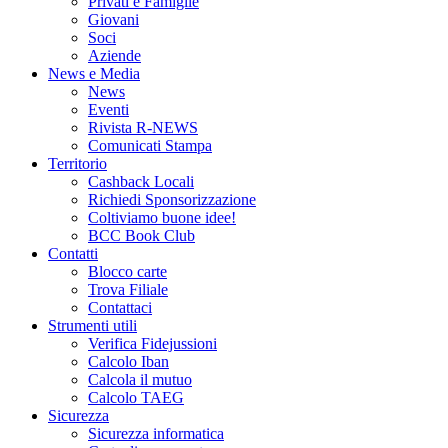
Privati e Famiglie
Giovani
Soci
Aziende
News e Media
News
Eventi
Rivista R-NEWS
Comunicati Stampa
Territorio
Cashback Locali
Richiedi Sponsorizzazione
Coltiviamo buone idee!
BCC Book Club
Contatti
Blocco carte
Trova Filiale
Contattaci
Strumenti utili
Verifica Fidejussioni
Calcolo Iban
Calcola il mutuo
Calcolo TAEG
Sicurezza
Sicurezza informatica