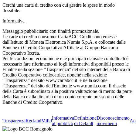
Cerchi una carta di credito con cui gestire le spese in modo
flessibile.
Informativa
Messaggio pubblicitario con finalità promozionale.
Le carte di credito consumer CartaBCC Credit sono emesse
dall'Istituto di Moneta Elettronica Numia S.p.A. e collocate dalle
Banche di Credito Cooperativo Affiliate al Gruppo Bancario
Cooperativo Iccrea.
Per le condizioni economiche e le principali clausole contrattuali è
necessario fare riferimento ai fogli informativi disponibili presso le
Filiali e nella sezione “Trasparenza” del sito internet della Banca di
Credito Cooperativo collocatrice, nonché nella sezione
“Trasparenza” del sito www.cartabcc.it e nella sezione
“Trasparenza” del sito dell'Emittente www.numia.com. Il rilascio
della Carta è subordinato alla positiva valutazione di merito da parte
della Banca e alla titolarità di un conto corrente presso una delle
Banche di Credito Cooperativo.
Informativa
Definizione
Disconoscimento
Trasparenza
Reclami
Mifid
Acc
al pubblico
di Default
movimenti