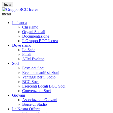
Invia
menu
La banca
Chi siamo
Organi Sociali
Documentazione
Il Gruppo BCC Iccrea
Dove siamo
La Sede
Filiali
ATM Evoluto
Soci
Festa dei Soci
Eventi e manifestazioni
Vantaggi per il Socio
BCC Soci
Esercenti Locali BCC Soci
Convenzioni Soci
Giovani
Associazione Giovani
Borse di Studio
La Nostra Offerta