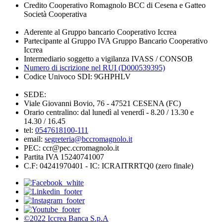
Credito Cooperativo Romagnolo BCC di Cesena e Gatteo
Società Cooperativa
Aderente al Gruppo bancario Cooperativo Iccrea
Partecipante al Gruppo IVA Gruppo Bancario Cooperativo
Iccrea
Intermediario soggetto a vigilanza IVASS / CONSOB
Numero di iscrizione nel RUI (D000539395)
Codice Univoco SDI: 9GHPHLV
SEDE:
Viale Giovanni Bovio, 76 - 47521 CESENA (FC)
Orario centralino: dal lunedì al venerdì - 8.20 / 13.30 e
14.30 / 16.45
tel:
0547618100-111
email:
segreteria@bccromagnolo.it
PEC: ccr@pec.ccromagnolo.it
Partita IVA 15240741007
C.F: 04241970401 - IC: ICRAITRRTQ0 (zero finale)
©2022 Iccrea Banca S.p.A