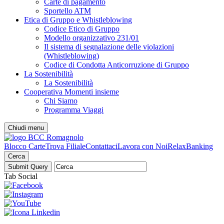
Carte di pagamento
Sportello ATM
Etica di Gruppo e Whistleblowing
Codice Etico di Gruppo
Modello organizzativo 231/01
Il sistema di segnalazione delle violazioni
(Whistleblowing)
Codice di Condotta Anticorruzione di Gruppo
La Sostenibilità
La Sostenibilità
Cooperativa Momenti insieme
Chi Siamo
Programma Viaggi
Chiudi menu
Blocco Carte
Trova Filiale
Contattaci
Lavora con Noi
RelaxBanking
Cerca
Tab Social