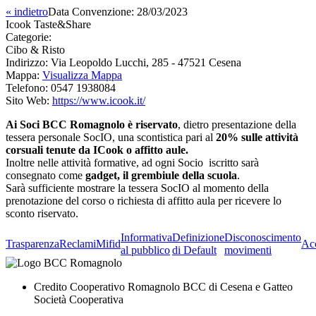
« indietro
Data Convenzione:
28/03/2023
Icook Taste&Share
Categorie:
Cibo & Risto
Indirizzo:
Via Leopoldo Lucchi, 285 - 47521 Cesena
Mappa:
Visualizza Mappa
Telefono:
0547 1938084
Sito Web:
https://www.icook.it/
Ai Soci BCC Romagnolo è riservato
, dietro presentazione della
tessera personale SocIO, una scontistica pari al
20% sulle attività
corsuali tenute da ICook o affitto aule.
Inoltre nelle attività formative, ad ogni Socio iscritto sarà
consegnato come
gadget, il grembiule della scuola
.
Sarà sufficiente mostrare la tessera SocIO al momento della
prenotazione del corso o richiesta di affitto aula per ricevere lo
sconto riservato.
Informativa
Definizione
Disconoscimento
Trasparenza
Reclami
Mifid
Acc
al pubblico
di Default
movimenti
Credito Cooperativo Romagnolo BCC di Cesena e Gatteo
Società Cooperativa