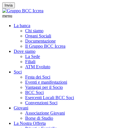
Invia
menu
La banca
Chi siamo
Organi Sociali
Documentazione
Il Gruppo BCC Iccrea
Dove siamo
La Sede
Filiali
ATM Evoluto
Soci
Festa dei Soci
Eventi e manifestazioni
Vantaggi per il Socio
BCC Soci
Esercenti Locali BCC Soci
Convenzioni Soci
Giovani
Associazione Giovani
Borse di Studio
La Nostra Offerta