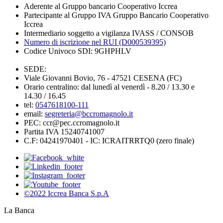
Aderente al Gruppo bancario Cooperativo Iccrea
Partecipante al Gruppo IVA Gruppo Bancario Cooperativo
Iccrea
Intermediario soggetto a vigilanza IVASS / CONSOB
Numero di iscrizione nel RUI (D000539395)
Codice Univoco SDI: 9GHPHLV
SEDE:
Viale Giovanni Bovio, 76 - 47521 CESENA (FC)
Orario centralino: dal lunedì al venerdì - 8.20 / 13.30 e
14.30 / 16.45
tel:
0547618100-111
email:
segreteria@bccromagnolo.it
PEC: ccr@pec.ccromagnolo.it
Partita IVA 15240741007
C.F: 04241970401 - IC: ICRAITRRTQ0 (zero finale)
©2022 Iccrea Banca S.p.A
La Banca