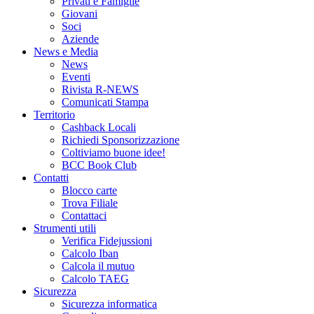
Privati e Famiglie
Giovani
Soci
Aziende
News e Media
News
Eventi
Rivista R-NEWS
Comunicati Stampa
Territorio
Cashback Locali
Richiedi Sponsorizzazione
Coltiviamo buone idee!
BCC Book Club
Contatti
Blocco carte
Trova Filiale
Contattaci
Strumenti utili
Verifica Fidejussioni
Calcolo Iban
Calcola il mutuo
Calcolo TAEG
Sicurezza
Sicurezza informatica