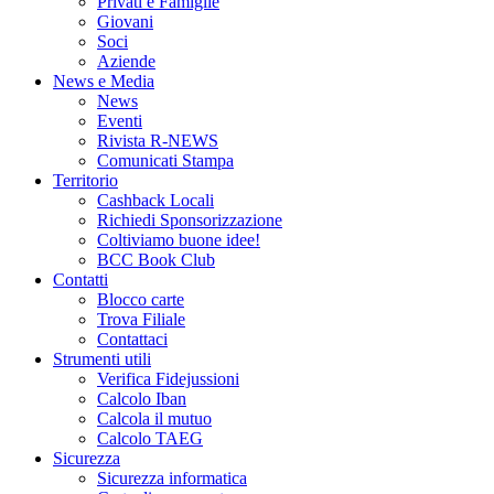
Privati e Famiglie
Giovani
Soci
Aziende
News e Media
News
Eventi
Rivista R-NEWS
Comunicati Stampa
Territorio
Cashback Locali
Richiedi Sponsorizzazione
Coltiviamo buone idee!
BCC Book Club
Contatti
Blocco carte
Trova Filiale
Contattaci
Strumenti utili
Verifica Fidejussioni
Calcolo Iban
Calcola il mutuo
Calcolo TAEG
Sicurezza
Sicurezza informatica