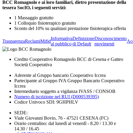
BCC Romagnolo e ai loro familiari, dietro presentazione della
tessera SocIO, i seguenti servizi:
1 Massaggio gratuito
1 Colloquio fisioterapico gratuito
Sconto del 10% su qualsiasi prestazione fisioterapica offerta
Informativa
Definizione
Disconoscimento
Trasparenza
Reclami
Mifid
Acc
al pubblico
di Default
movimenti
Credito Cooperativo Romagnolo BCC di Cesena e Gatteo
Società Cooperativa
Aderente al Gruppo bancario Cooperativo Iccrea
Partecipante al Gruppo IVA Gruppo Bancario Cooperativo
Iccrea
Intermediario soggetto a vigilanza IVASS / CONSOB
Numero di iscrizione nel RUI (D000539395)
Codice Univoco SDI: 9GHPHLV
SEDE:
Viale Giovanni Bovio, 76 - 47521 CESENA (FC)
Orario centralino: dal lunedì al venerdì - 8.20 / 13.30 e
14.30 / 16.45