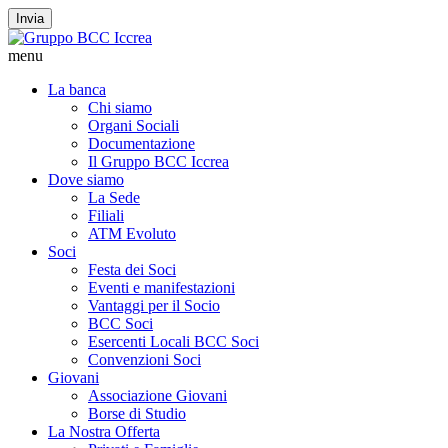
Invia
menu
La banca
Chi siamo
Organi Sociali
Documentazione
Il Gruppo BCC Iccrea
Dove siamo
La Sede
Filiali
ATM Evoluto
Soci
Festa dei Soci
Eventi e manifestazioni
Vantaggi per il Socio
BCC Soci
Esercenti Locali BCC Soci
Convenzioni Soci
Giovani
Associazione Giovani
Borse di Studio
La Nostra Offerta