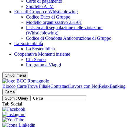
Carte di pagamento
Sportello ATM
Etica di Gruppo e Whistleblowing
Codice Etico di Gruppo
Modello organizzativo 231/01
Il sistema di segnalazione delle violazioni
(Whistleblowing)
Codice di Condotta Anticorruzione di Gruppo
La Sostenibilità
La Sostenibilità
Cooperativa Momenti insieme
Chi Siamo
Programma Viaggi
Chiudi menu
Blocco Carte
Trova Filiale
Contattaci
Lavora con Noi
RelaxBanking
Cerca
Tab Social