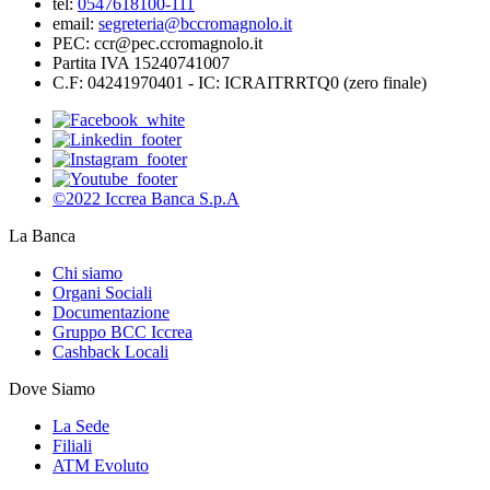
tel:
0547618100-111
email:
segreteria@bccromagnolo.it
PEC: ccr@pec.ccromagnolo.it
Partita IVA 15240741007
C.F: 04241970401 - IC: ICRAITRRTQ0 (zero finale)
©2022 Iccrea Banca S.p.A
La Banca
Chi siamo
Organi Sociali
Documentazione
Gruppo BCC Iccrea
Cashback Locali
Dove Siamo
La Sede
Filiali
ATM Evoluto