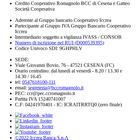
Credito Cooperativo Romagnolo BCC di Cesena e Gatteo
Società Cooperativa
Aderente al Gruppo bancario Cooperativo Iccrea
Partecipante al Gruppo IVA Gruppo Bancario Cooperativo
Iccrea
Intermediario soggetto a vigilanza IVASS / CONSOB
Numero di iscrizione nel RUI (D000539395)
Codice Univoco SDI: 9GHPHLV
SEDE:
Viale Giovanni Bovio, 76 - 47521 CESENA (FC)
Orario centralino: dal lunedì al venerdì - 8.20 / 13.30 e
14.30 / 16.45
tel:
0547618100-111
email:
segreteria@bccromagnolo.it
PEC: ccr@pec.ccromagnolo.it
Partita IVA 15240741007
C.F: 04241970401 - IC: ICRAITRRTQ0 (zero finale)
©2022 Iccrea Banca S.p.A