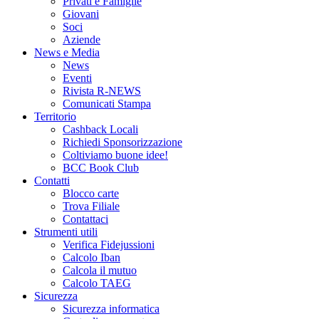
Privati e Famiglie
Giovani
Soci
Aziende
News e Media
News
Eventi
Rivista R-NEWS
Comunicati Stampa
Territorio
Cashback Locali
Richiedi Sponsorizzazione
Coltiviamo buone idee!
BCC Book Club
Contatti
Blocco carte
Trova Filiale
Contattaci
Strumenti utili
Verifica Fidejussioni
Calcolo Iban
Calcola il mutuo
Calcolo TAEG
Sicurezza
Sicurezza informatica