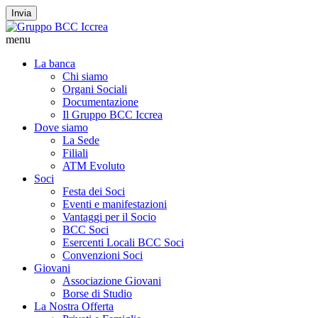
Invia
menu
La banca
Chi siamo
Organi Sociali
Documentazione
Il Gruppo BCC Iccrea
Dove siamo
La Sede
Filiali
ATM Evoluto
Soci
Festa dei Soci
Eventi e manifestazioni
Vantaggi per il Socio
BCC Soci
Esercenti Locali BCC Soci
Convenzioni Soci
Giovani
Associazione Giovani
Borse di Studio
La Nostra Offerta