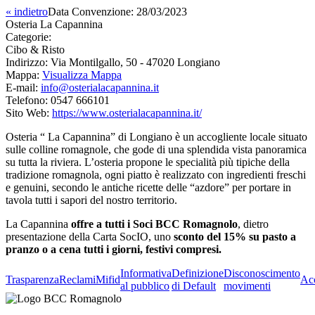
« indietro
Data Convenzione:
28/03/2023
Osteria La Capannina
Categorie:
Cibo & Risto
Indirizzo:
Via Montilgallo, 50 - 47020 Longiano
Mappa:
Visualizza Mappa
E-mail:
info@osterialacapannina.it
Telefono:
0547 666101
Sito Web:
https://www.osterialacapannina.it/
Osteria “ La Capannina” di Longiano è un accogliente locale situato
sulle colline romagnole, che gode di una splendida vista panoramica
su tutta la riviera. L’osteria propone le specialità più tipiche della
tradizione romagnola, ogni piatto è realizzato con ingredienti freschi
e genuini, secondo le antiche ricette delle “azdore” per portare in
tavola tutti i sapori del nostro territorio.
La Capannina
offre a tutti i Soci BCC Romagnolo
, dietro
presentazione della Carta SocIO, uno
sconto del 15% su pasto a
pranzo o a cena tutti i giorni, festivi compresi.
Informativa
Definizione
Disconoscimento
Trasparenza
Reclami
Mifid
Acc
al pubblico
di Default
movimenti