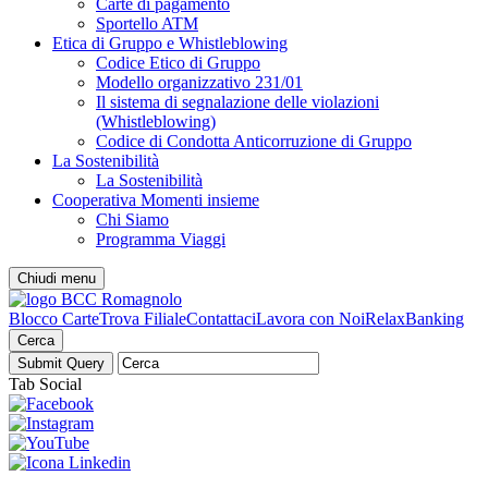
Carte di pagamento
Sportello ATM
Etica di Gruppo e Whistleblowing
Codice Etico di Gruppo
Modello organizzativo 231/01
Il sistema di segnalazione delle violazioni
(Whistleblowing)
Codice di Condotta Anticorruzione di Gruppo
La Sostenibilità
La Sostenibilità
Cooperativa Momenti insieme
Chi Siamo
Programma Viaggi
Chiudi menu
Blocco Carte
Trova Filiale
Contattaci
Lavora con Noi
RelaxBanking
Cerca
Tab Social