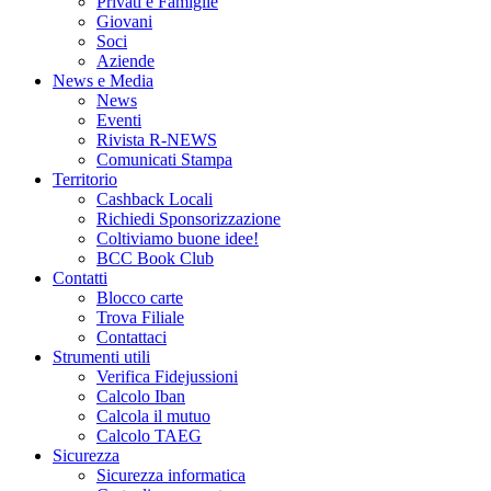
Privati e Famiglie
Giovani
Soci
Aziende
News e Media
News
Eventi
Rivista R-NEWS
Comunicati Stampa
Territorio
Cashback Locali
Richiedi Sponsorizzazione
Coltiviamo buone idee!
BCC Book Club
Contatti
Blocco carte
Trova Filiale
Contattaci
Strumenti utili
Verifica Fidejussioni
Calcolo Iban
Calcola il mutuo
Calcolo TAEG
Sicurezza
Sicurezza informatica