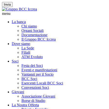
Invia
menu
La banca
Chi siamo
Organi Sociali
Documentazione
Il Gruppo BCC Iccrea
Dove siamo
La Sede
Filiali
ATM Evoluto
Soci
Festa dei Soci
Eventi e manifestazioni
Vantaggi per il Socio
BCC Soci
Esercenti Locali BCC Soci
Convenzioni Soci
Giovani
Associazione Giovani
Borse di Studio
La Nostra Offerta