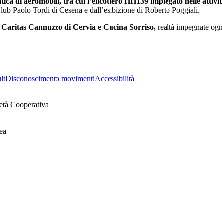
tica di aeromobili, tra cui l’elicottero HH139 impiegato nelle attivit
Club Paolo Tordi di Cesena e dall’esibizione di Roberto Poggiali.
 Caritas Cannuzzo di Cervia e Cucina Sorriso,
realtà impegnate ogni 
lt
Disconoscimento movimenti
Accessibilità
età Cooperativa
ea