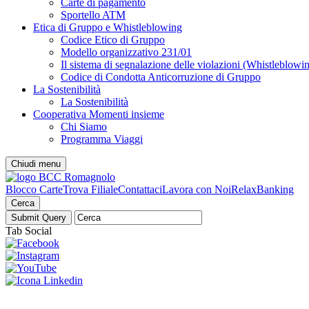
Carte di pagamento
Sportello ATM
Etica di Gruppo e Whistleblowing
Codice Etico di Gruppo
Modello organizzativo 231/01
Il sistema di segnalazione delle violazioni (Whistleblowi
Codice di Condotta Anticorruzione di Gruppo
La Sostenibilità
La Sostenibilità
Cooperativa Momenti insieme
Chi Siamo
Programma Viaggi
Chiudi menu
Blocco Carte
Trova Filiale
Contattaci
Lavora con Noi
RelaxBanking
Cerca
Tab Social