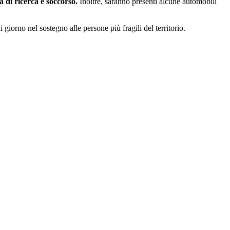
à di ricerca e soccorso.
Inoltre, saranno presenti alcune automobili
giorno nel sostegno alle persone più fragili del territorio.