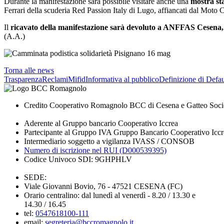
Durante la manifestazione sarà possibile visitare anche una
mostra sta
Ferrari della scuderia Red Passion Italy di Lugo, affiancati dal Moto 
Il
ricavato della manifestazione sarà devoluto a ANFFAS Cesena,
(A.A.)
Torna alle news
Trasparenza
Reclami
Mifid
Informativa al pubblico
Definizione di Defau
Credito Cooperativo Romagnolo BCC di Cesena e Gatteo Soci
Aderente al Gruppo bancario Cooperativo Iccrea
Partecipante al Gruppo IVA Gruppo Bancario Cooperativo Iccr
Intermediario soggetto a vigilanza IVASS / CONSOB
Numero di iscrizione nel RUI (D000539395)
Codice Univoco SDI: 9GHPHLV
SEDE:
Viale Giovanni Bovio, 76 - 47521 CESENA (FC)
Orario centralino: dal lunedì al venerdì - 8.20 / 13.30 e
14.30 / 16.45
tel:
0547618100-111
email:
segreteria@bccromagnolo.it