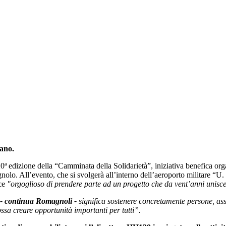
ano.
 20ª edizione della “Camminata della Solidarietà”, iniziativa benefica 
lo. All’evento, che si svolgerà all’interno dell’aeroporto militare “U
sce
"orgoglioso di prendere parte ad un progetto che da vent’anni unisce
- continua Romagnoli -
significa sostenere concretamente persone, asso
ssa creare opportunità importanti per tutti”.