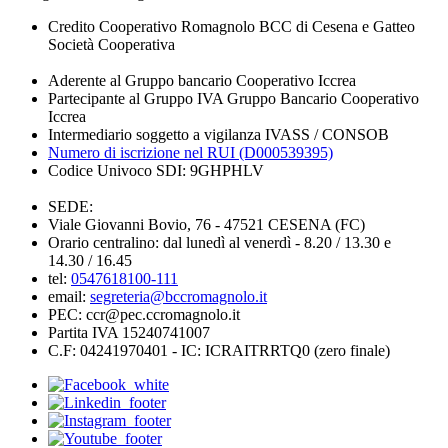
Credito Cooperativo Romagnolo BCC di Cesena e Gatteo
Società Cooperativa
Aderente al Gruppo bancario Cooperativo Iccrea
Partecipante al Gruppo IVA Gruppo Bancario Cooperativo
Iccrea
Intermediario soggetto a vigilanza IVASS / CONSOB
Numero di iscrizione nel RUI (D000539395)
Codice Univoco SDI: 9GHPHLV
SEDE:
Viale Giovanni Bovio, 76 - 47521 CESENA (FC)
Orario centralino: dal lunedì al venerdì - 8.20 / 13.30 e
14.30 / 16.45
tel:
0547618100-111
email:
segreteria@bccromagnolo.it
PEC: ccr@pec.ccromagnolo.it
Partita IVA 15240741007
C.F: 04241970401 - IC: ICRAITRRTQ0 (zero finale)