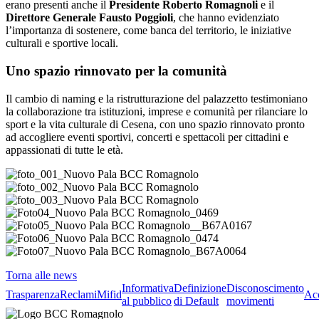
erano presenti anche il
Presidente Roberto Romagnoli
e il
Direttore Generale Fausto Poggioli
, che hanno evidenziato
l’importanza di sostenere, come banca del territorio, le iniziative
culturali e sportive locali.
Uno spazio rinnovato per la comunità
Il cambio di naming e la ristrutturazione del palazzetto testimoniano
la collaborazione tra istituzioni, imprese e comunità per rilanciare lo
sport e la vita culturale di Cesena, con uno spazio rinnovato pronto
ad accogliere eventi sportivi, concerti e spettacoli per cittadini e
appassionati di tutte le età.
Torna alle news
Informativa
Definizione
Disconoscimento
Trasparenza
Reclami
Mifid
Acc
al pubblico
di Default
movimenti