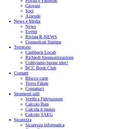
Privati e Famiglie
Giovani
Soci
Aziende
News e Media
News
Eventi
Rivista R-NEWS
Comunicati Stampa
Territorio
Cashback Locali
Richiedi Sponsorizzazione
Coltiviamo buone idee!
BCC Book Club
Contatti
Blocco carte
Trova Filiale
Contattaci
Strumenti utili
Verifica Fidejussioni
Calcolo Iban
Calcola il mutuo
Calcolo TAEG
Sicurezza
Sicurezza informatica