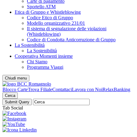
Carte di pagamento
Sportello ATM
Etica di Gruppo e Whistleblowing
Codice Etico di Gruppo
Modello organizzativo 231/01
Il sistema di segnalazione delle violazioni
(Whistleblowing)
Codice di Condotta Anticorruzione di Gruppo
La Sostenibilità
La Sostenibilità
Cooperativa Momenti insieme
Chi Siamo
Programma Viaggi
Chiudi menu
Blocco Carte
Trova Filiale
Contattaci
Lavora con Noi
RelaxBanking
Cerca
Tab Social