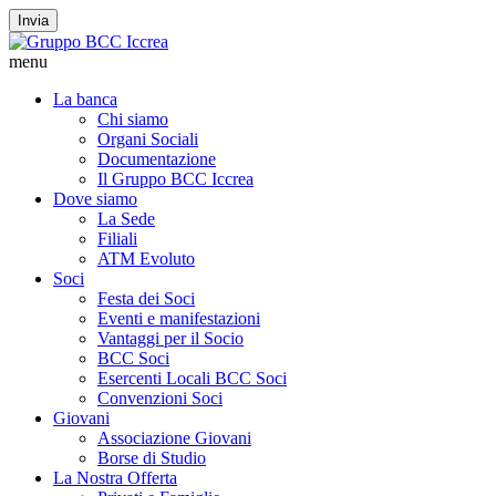
Invia
menu
La banca
Chi siamo
Organi Sociali
Documentazione
Il Gruppo BCC Iccrea
Dove siamo
La Sede
Filiali
ATM Evoluto
Soci
Festa dei Soci
Eventi e manifestazioni
Vantaggi per il Socio
BCC Soci
Esercenti Locali BCC Soci
Convenzioni Soci
Giovani
Associazione Giovani
Borse di Studio
La Nostra Offerta