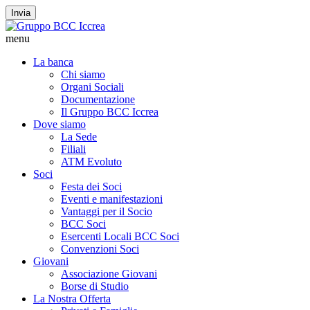
Invia
menu
La banca
Chi siamo
Organi Sociali
Documentazione
Il Gruppo BCC Iccrea
Dove siamo
La Sede
Filiali
ATM Evoluto
Soci
Festa dei Soci
Eventi e manifestazioni
Vantaggi per il Socio
BCC Soci
Esercenti Locali BCC Soci
Convenzioni Soci
Giovani
Associazione Giovani
Borse di Studio
La Nostra Offerta