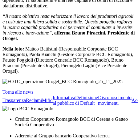
dipendenti, 11 stabilimenti e una rete capillare di centri di raccolta e
piattaforme distributive.
“Il nostro obiettivo resta valorizzare il lavoro dei produttori agricoli
e costruire una filiera solida e sostenibile. Questo progetto rafforza
la nostra capacità produttiva e ci permette di continuare a investire
in ricerca e innovazione”
,
afferma Bruno Piraccini, Presidente di
Orogel.
Nella foto:
Matteo Battistini (Responsabile Corporate BCC
Romagnolo), Paola Bianchi (Gestore Corporate BCC Romagnolo),
Fausto Poggioli (Direttore Generale BCC Romagnolo), Bruno
Piraccini (Presidente Orogel), Pierangelo Laghi (Vice Presidente
Orogel).
Torna alle news
Informativa
Definizione
Disconoscimento
Trasparenza
Reclami
Mifid
Acc
al pubblico
di Default
movimenti
Credito Cooperativo Romagnolo BCC di Cesena e Gatteo
Società Cooperativa
Aderente al Gruppo bancario Cooperativo Iccrea