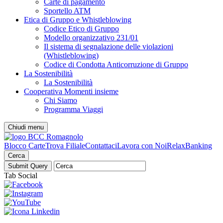
Carte di pagamento
Sportello ATM
Etica di Gruppo e Whistleblowing
Codice Etico di Gruppo
Modello organizzativo 231/01
Il sistema di segnalazione delle violazioni
(Whistleblowing)
Codice di Condotta Anticorruzione di Gruppo
La Sostenibilità
La Sostenibilità
Cooperativa Momenti insieme
Chi Siamo
Programma Viaggi
Chiudi menu
Blocco Carte
Trova Filiale
Contattaci
Lavora con Noi
RelaxBanking
Cerca
Tab Social