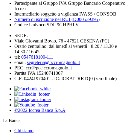
Partecipante al Gruppo IVA Gruppo Bancario Cooperativo
Iccrea
Intermediario soggetto a vigilanza IVASS / CONSOB
Numero di iscrizione nel RUI (D000539395)
Codice Univoco SDI: 9GHPHLV
SEDE:
Viale Giovanni Bovio, 76 - 47521 CESENA (FC)
Orario centralino: dal lunedì al venerdì - 8.20 / 13.30 e
14.30 / 16.45
tel:
0547618100-111
email:
segreteria@bccromagnolo.it
PEC: ccr@pec.ccromagnolo.it
Partita IVA 15240741007
C.F: 04241970401 - IC: ICRAITRRTQ0 (zero finale)
©2022 Iccrea Banca S.p.A
La Banca
Chi siamo