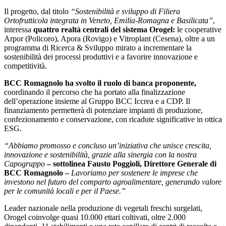
Il progetto, dal titolo
“Sostenibilità e sviluppo di Filiera
Ortofrutticola integrata in Veneto, Emilia-Romagna e Basilicata”
,
interessa
quattro realtà centrali del sistema Orogel:
le cooperative
Arpor (Policoro), Apora (Rovigo) e Vitroplant (Cesena), oltre a un
programma di Ricerca & Sviluppo mirato a incrementare la
sostenibilità dei processi produttivi e a favorire innovazione e
competitività.
BCC Romagnolo ha svolto il ruolo di banca proponente,
coordinando il percorso che ha portato alla finalizzazione
dell’operazione insieme al Gruppo BCC Iccrea e a CDP. Il
finanziamento permetterà di potenziare impianti di produzione,
confezionamento e conservazione, con ricadute significative in ottica
ESG.
“Abbiamo promosso e concluso un’iniziativa che unisce crescita,
innovazione e sostenibilità, grazie alla sinergia con la nostra
Capogruppo
– sottolinea Fausto Poggioli, Direttore Generale di
BCC Romagnolo –
Lavoriamo per sostenere le imprese che
investono nel futuro del comparto agroalimentare, generando valore
per le comunità locali e per il Paese.”
Leader nazionale nella produzione di vegetali freschi surgelati,
Orogel coinvolge quasi 10.000 ettari coltivati, oltre 2.000