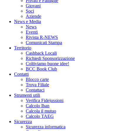
Privati e Famiglie
Giovani
Soci
Aziende
News e Media
News
Eventi
Rivista R-NEWS
Comunicati Stampa
Territorio
Cashback Locali
Richiedi Sponsorizzazione
Coltiviamo buone idee!
BCC Book Club
Contatti
Blocco carte
Trova Filiale
Contattaci
Strumenti utili
Verifica Fidejussioni
Calcolo Iban
Calcola il mutuo
Calcolo TAEG
Sicurezza
Sicurezza informatica