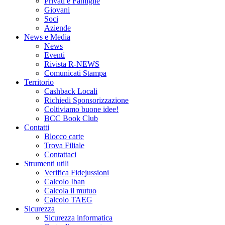
Privati e Famiglie
Giovani
Soci
Aziende
News e Media
News
Eventi
Rivista R-NEWS
Comunicati Stampa
Territorio
Cashback Locali
Richiedi Sponsorizzazione
Coltiviamo buone idee!
BCC Book Club
Contatti
Blocco carte
Trova Filiale
Contattaci
Strumenti utili
Verifica Fidejussioni
Calcolo Iban
Calcola il mutuo
Calcolo TAEG
Sicurezza
Sicurezza informatica