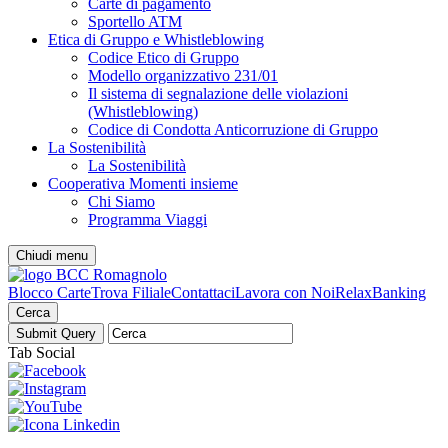
Carte di pagamento
Sportello ATM
Etica di Gruppo e Whistleblowing
Codice Etico di Gruppo
Modello organizzativo 231/01
Il sistema di segnalazione delle violazioni
(Whistleblowing)
Codice di Condotta Anticorruzione di Gruppo
La Sostenibilità
La Sostenibilità
Cooperativa Momenti insieme
Chi Siamo
Programma Viaggi
Chiudi menu
Blocco Carte
Trova Filiale
Contattaci
Lavora con Noi
RelaxBanking
Cerca
Tab Social