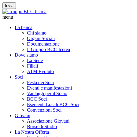
Invia
menu
La banca
Chi siamo
Organi Sociali
Documentazione
Il Gruppo BCC Iccrea
Dove siamo
La Sede
Filiali
ATM Evoluto
Soci
Festa dei Soci
Eventi e manifestazioni
Vantaggi per il Socio
BCC Soci
Esercenti Locali BCC Soci
Convenzioni Soci
Giovani
Associazione Giovani
Borse di Studio
La Nostra Offerta