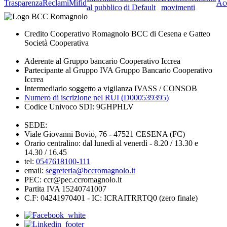
Trasparenza
Reclami
Mifid
Acc
al pubblico
di Default
movimenti
Credito Cooperativo Romagnolo BCC di Cesena e Gatteo
Società Cooperativa
Aderente al Gruppo bancario Cooperativo Iccrea
Partecipante al Gruppo IVA Gruppo Bancario Cooperativo
Iccrea
Intermediario soggetto a vigilanza IVASS / CONSOB
Numero di iscrizione nel RUI (D000539395)
Codice Univoco SDI: 9GHPHLV
SEDE:
Viale Giovanni Bovio, 76 - 47521 CESENA (FC)
Orario centralino: dal lunedì al venerdì - 8.20 / 13.30 e
14.30 / 16.45
tel:
0547618100-111
email:
segreteria@bccromagnolo.it
PEC: ccr@pec.ccromagnolo.it
Partita IVA 15240741007
C.F: 04241970401 - IC: ICRAITRRTQ0 (zero finale)