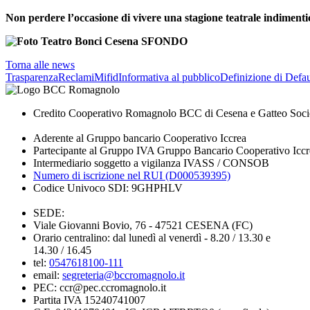
Non perdere l’occasione di vivere una stagione teatrale indimentic
Torna alle news
Trasparenza
Reclami
Mifid
Informativa al pubblico
Definizione di Defau
Credito Cooperativo Romagnolo BCC di Cesena e Gatteo Soci
Aderente al Gruppo bancario Cooperativo Iccrea
Partecipante al Gruppo IVA Gruppo Bancario Cooperativo Iccr
Intermediario soggetto a vigilanza IVASS / CONSOB
Numero di iscrizione nel RUI (D000539395)
Codice Univoco SDI: 9GHPHLV
SEDE:
Viale Giovanni Bovio, 76 - 47521 CESENA (FC)
Orario centralino: dal lunedì al venerdì - 8.20 / 13.30 e
14.30 / 16.45
tel:
0547618100-111
email:
segreteria@bccromagnolo.it
PEC: ccr@pec.ccromagnolo.it
Partita IVA 15240741007