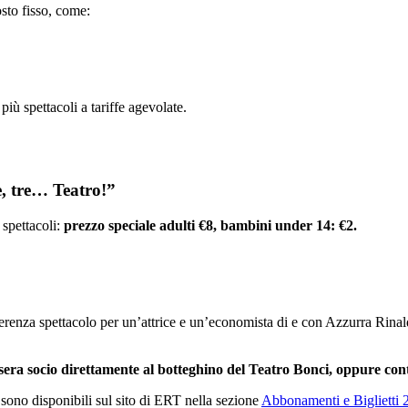
osto fisso, come:
ù spettacoli a tariffe agevolate.
e, tre… Teatro!”
 spettacoli:
prezzo speciale adulti €8, bambini under 14: €2.
renza spettacolo per un’attrice e un’economista di e con Azzurra Rina
ssera socio direttamente al botteghino del Teatro Bonci, oppure conta
, sono disponibili sul sito di ERT nella sezione
Abbonamenti e Biglietti