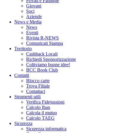
Privati e Famiglie
Giovani
Soci
Aziende
News e Media
News
Eventi
Rivista R-NEWS
Comunicati Stampa
Territorio
Cashback Locali
Richiedi Sponsorizzazione
Coltiviamo buone idee!
BCC Book Club
Contatti
Blocco carte
Trova Filiale
Contattaci
Strumenti utili
Verifica Fidejussioni
Calcolo Iban
Calcola il mutuo
Calcolo TAEG
Sicurezza
Sicurezza informatica