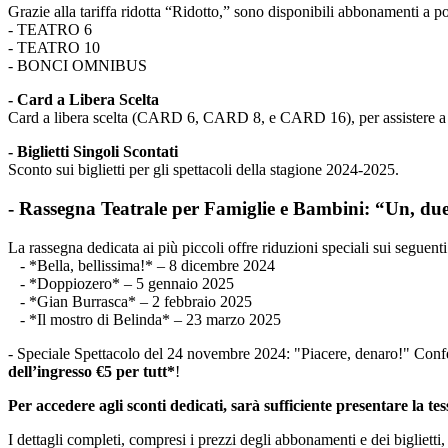
Grazie alla tariffa ridotta “Ridotto,” sono disponibili abbonamenti a p
- TEATRO 6
- TEATRO 10
- BONCI OMNIBUS
- Card a Libera Scelta
Card a libera scelta (CARD 6, CARD 8, e CARD 16), per assistere a pi
- Biglietti Singoli Scontati
Sconto sui biglietti per gli spettacoli della stagione 2024-2025.
- Rassegna Teatrale per Famiglie e Bambini: “Un, du
La rassegna dedicata ai più piccoli offre riduzioni speciali sui seguenti
- *Bella, bellissima!* – 8 dicembre 2024
- *Doppiozero* – 5 gennaio 2025
- *Gian Burrasca* – 2 febbraio 2025
- *Il mostro di Belinda* – 23 marzo 2025
- Speciale Spettacolo del 24 novembre 2024: "Piacere, denaro!" Confe
dell’ingresso €5 per tutt*
!
Per accedere agli sconti dedicati, sarà sufficiente presentare la te
I dettagli completi, compresi i prezzi degli abbonamenti e dei biglietti