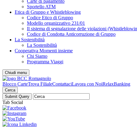
Carte di pagamento
Sportello ATM
Etica di Gruppo e Whistleblowing
Codice Etico di Gruppo
Modello organizzativo 231/01
Il sistema di segnalazione delle violazioni (Whistleblowi
Codice di Condotta Anticorruzione di Gruppo
La Sostenibilità
La Sostenibilità
Cooperativa Momenti insieme
Chi Siamo
Programma Viaggi
Chiudi menu
Blocco Carte
Trova Filiale
Contattaci
Lavora con Noi
RelaxBanking
Cerca
Tab Social