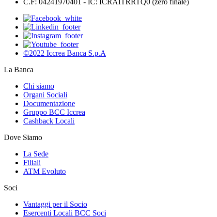
C.F: 04241970401 - IC: ICRAITRRTQ0 (zero finale)
©2022 Iccrea Banca S.p.A
La Banca
Chi siamo
Organi Sociali
Documentazione
Gruppo BCC Iccrea
Cashback Locali
Dove Siamo
La Sede
Filiali
ATM Evoluto
Soci
Vantaggi per il Socio
Esercenti Locali BCC Soci