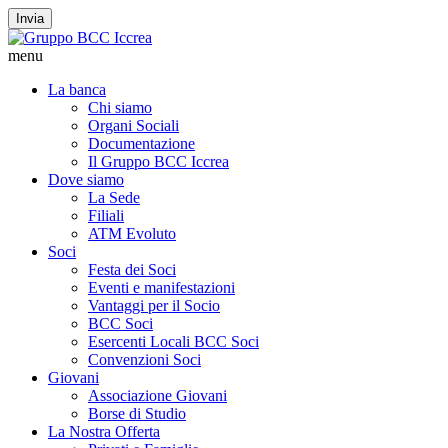
Invia
menu
La banca
Chi siamo
Organi Sociali
Documentazione
Il Gruppo BCC Iccrea
Dove siamo
La Sede
Filiali
ATM Evoluto
Soci
Festa dei Soci
Eventi e manifestazioni
Vantaggi per il Socio
BCC Soci
Esercenti Locali BCC Soci
Convenzioni Soci
Giovani
Associazione Giovani
Borse di Studio
La Nostra Offerta