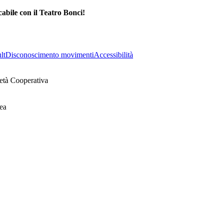
abile con il Teatro Bonci!
lt
Disconoscimento movimenti
Accessibilità
età Cooperativa
ea