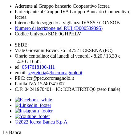
Aderente al Gruppo bancario Cooperativo Iccrea
Partecipante al Gruppo IVA Gruppo Bancario Cooperativo
Iccrea
Intermediario soggetto a vigilanza IVASS / CONSOB
Numero di iscrizione nel RUI (D000539395)
Codice Univoco SDI: 9GHPHLV
SEDE:
Viale Giovanni Bovio, 76 - 47521 CESENA (FC)
Orario centralino: dal lunedì al venerdì - 8.20 / 13.30 e
14.30 / 16.45
tel:
0547618100-111
email:
segreteria@bccromagnolo.it
PEC: ccr@pec.ccromagnolo.it
Partita IVA 15240741007
C.F: 04241970401 - IC: ICRAITRRTQ0 (zero finale)
©2022 Iccrea Banca S.p.A
La Banca