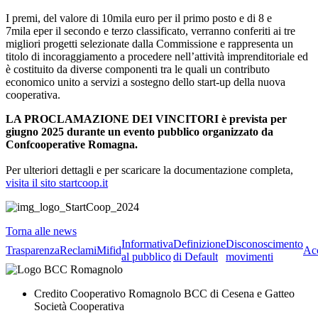
I premi, del valore di 10mila euro per il primo posto e di 8 e
7mila eper il secondo e terzo classificato, verranno conferiti ai tre
migliori progetti selezionate dalla Commissione e rappresenta un
titolo di incoraggiamento a procedere nell’attività imprenditoriale ed
è costituito da diverse componenti tra le quali un contributo
economico unito a servizi a sostegno dello start-up della nuova
cooperativa.
LA PROCLAMAZIONE DEI VINCITORI è prevista per
giugno 2025 durante un evento pubblico organizzato da
Confcooperative Romagna.
Per ulteriori dettagli e per scaricare la documentazione completa,
visita il sito startcoop.it
Torna alle news
Informativa
Definizione
Disconoscimento
Trasparenza
Reclami
Mifid
Acc
al pubblico
di Default
movimenti
Credito Cooperativo Romagnolo BCC di Cesena e Gatteo
Società Cooperativa