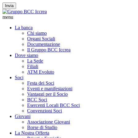
Invia
menu
La banca
Chi siamo
Organi Sociali
Documentazione
Il Gruppo BCC Iccrea
Dove siamo
La Sede
Filiali
ATM Evoluto
Soci
Festa dei Soci
Eventi e manifestazioni
Vantaggi per il Socio
BCC Soci
Esercenti Locali BCC Soci
Convenzioni Soci
Giovani
Associazione Giovani
Borse di Studio
La Nostra Offerta