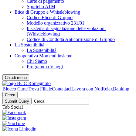
Carte di pagamento
Sportello ATM
Etica di Gruppo e Whistleblowing
Codice Etico di Gruppo
Modello organizzativo 231/01
Il sistema di segnalazione delle violazioni
(Whistleblowing)
Codice di Condotta Anticorruzione di Gruppo
La Sostenibilità
La Sostenibilità
Cooperativa Momenti insieme
Chi Siamo
Programma Viaggi
Chiudi menu
Blocco Carte
Trova Filiale
Contattaci
Lavora con Noi
RelaxBanking
Cerca
Tab Social