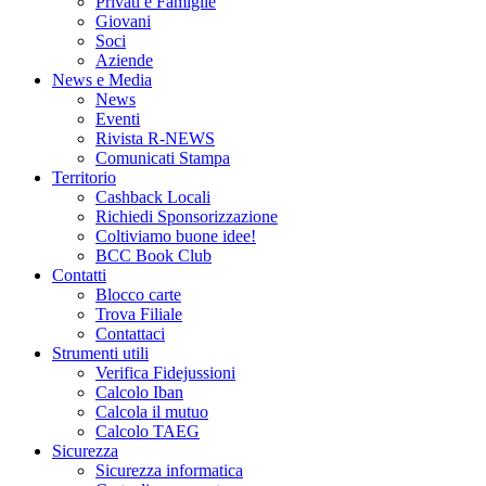
Privati e Famiglie
Giovani
Soci
Aziende
News e Media
News
Eventi
Rivista R-NEWS
Comunicati Stampa
Territorio
Cashback Locali
Richiedi Sponsorizzazione
Coltiviamo buone idee!
BCC Book Club
Contatti
Blocco carte
Trova Filiale
Contattaci
Strumenti utili
Verifica Fidejussioni
Calcolo Iban
Calcola il mutuo
Calcolo TAEG
Sicurezza
Sicurezza informatica