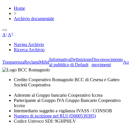
Home
>
Archivio documentale
-
+
A
A
Naviga Archivio
Ricerca Archivio
Informativa
Definizione
Disconoscimento
Trasparenza
Reclami
Mifid
Acc
al pubblico
di Default
movimenti
Credito Cooperativo Romagnolo BCC di Cesena e Gatteo
Società Cooperativa
Aderente al Gruppo bancario Cooperativo Iccrea
Partecipante al Gruppo IVA Gruppo Bancario Cooperativo
Iccrea
Intermediario soggetto a vigilanza IVASS / CONSOB
Numero di iscrizione nel RUI (D000539395)
Codice Univoco SDI: 9GHPHLV