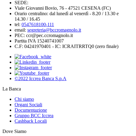
SEDE:
Viale Giovanni Bovio, 76 - 47521 CESENA (FC)
Orario centralino: dal lunedì al venerdì - 8.20 / 13.30 e
14.30 / 16.45
tel:
0547618100-111
email:
segreteria@bccromagnolo.it
PEC: ccr@pec.ccromagnolo.it
Partita IVA 15240741007
C.F: 04241970401 - IC: ICRAITRRTQ0 (zero finale)
©2022 Iccrea Banca S.p.A
La Banca
Chi siamo
Organi Sociali
Documentazione
Gruppo BCC Iccrea
Cashback Locali
Dove Siamo