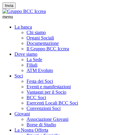
Invia
menu
La banca
Chi siamo
Organi Sociali
Documentazione
Il Gruppo BCC Iccrea
Dove siamo
La Sede
Filiali
ATM Evoluto
Soci
Festa dei Soci
Eventi e manifestazioni
Vantaggi per il Socio
BCC Soci
Esercenti Locali BCC Soci
Convenzioni Soci
Giovani
Associazione Giovani
Borse di Studio
La Nostra Offerta