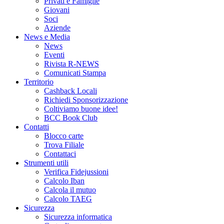
Privati e Famiglie
Giovani
Soci
Aziende
News e Media
News
Eventi
Rivista R-NEWS
Comunicati Stampa
Territorio
Cashback Locali
Richiedi Sponsorizzazione
Coltiviamo buone idee!
BCC Book Club
Contatti
Blocco carte
Trova Filiale
Contattaci
Strumenti utili
Verifica Fidejussioni
Calcolo Iban
Calcola il mutuo
Calcolo TAEG
Sicurezza
Sicurezza informatica