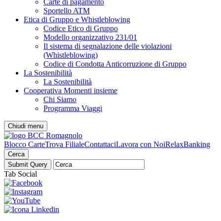
Carte di pagamento
Sportello ATM
Etica di Gruppo e Whistleblowing
Codice Etico di Gruppo
Modello organizzativo 231/01
Il sistema di segnalazione delle violazioni
(Whistleblowing)
Codice di Condotta Anticorruzione di Gruppo
La Sostenibilità
La Sostenibilità
Cooperativa Momenti insieme
Chi Siamo
Programma Viaggi
Chiudi menu
Blocco Carte
Trova Filiale
Contattaci
Lavora con Noi
RelaxBanking
Cerca
Tab Social