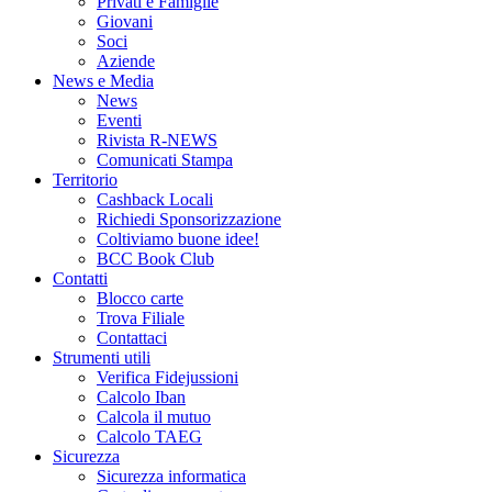
Privati e Famiglie
Giovani
Soci
Aziende
News e Media
News
Eventi
Rivista R-NEWS
Comunicati Stampa
Territorio
Cashback Locali
Richiedi Sponsorizzazione
Coltiviamo buone idee!
BCC Book Club
Contatti
Blocco carte
Trova Filiale
Contattaci
Strumenti utili
Verifica Fidejussioni
Calcolo Iban
Calcola il mutuo
Calcolo TAEG
Sicurezza
Sicurezza informatica