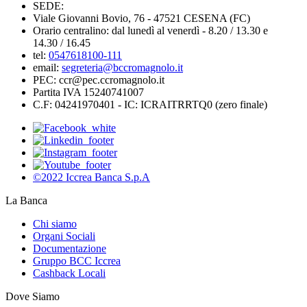
SEDE:
Viale Giovanni Bovio, 76 - 47521 CESENA (FC)
Orario centralino: dal lunedì al venerdì - 8.20 / 13.30 e
14.30 / 16.45
tel:
0547618100-111
email:
segreteria@bccromagnolo.it
PEC: ccr@pec.ccromagnolo.it
Partita IVA 15240741007
C.F: 04241970401 - IC: ICRAITRRTQ0 (zero finale)
©2022 Iccrea Banca S.p.A
La Banca
Chi siamo
Organi Sociali
Documentazione
Gruppo BCC Iccrea
Cashback Locali
Dove Siamo