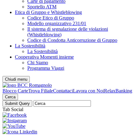
Carte di pagamento
Sportello ATM
Etica di Gruppo e Whistleblowing
Codice Etico di Gruppo
Modello organizzativo 231/01
Il sistema di segnalazione delle violazioni
(Whistleblowing)
Codice di Condotta Anticorruzione di Gruppo
La Sostenibilità
La Sostenibilità
Cooperativa Momenti insieme
Chi Siamo
Programma Viaggi
Chiudi menu
Blocco Carte
Trova Filiale
Contattaci
Lavora con Noi
RelaxBanking
Cerca
Tab Social