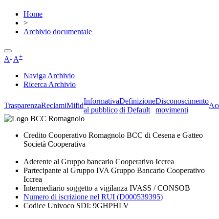
Home
>
Archivio documentale
-
+
A
A
Naviga Archivio
Ricerca Archivio
Informativa
Definizione
Disconoscimento
Trasparenza
Reclami
Mifid
Acc
al pubblico
di Default
movimenti
Credito Cooperativo Romagnolo BCC di Cesena e Gatteo
Società Cooperativa
Aderente al Gruppo bancario Cooperativo Iccrea
Partecipante al Gruppo IVA Gruppo Bancario Cooperativo
Iccrea
Intermediario soggetto a vigilanza IVASS / CONSOB
Numero di iscrizione nel RUI (D000539395)
Codice Univoco SDI: 9GHPHLV