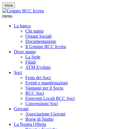
Invia
menu
La banca
Chi siamo
Organi Sociali
Documentazione
Il Gruppo BCC Iccrea
Dove siamo
La Sede
Filiali
ATM Evoluto
Soci
Festa dei Soci
Eventi e manifestazioni
Vantaggi per il Socio
BCC Soci
Esercenti Locali BCC Soci
Convenzioni Soci
Giovani
Associazione Giovani
Borse di Studio
La Nostra Offerta