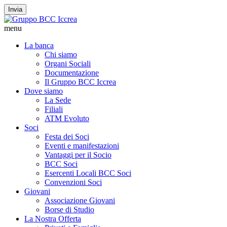
Invia
menu
La banca
Chi siamo
Organi Sociali
Documentazione
Il Gruppo BCC Iccrea
Dove siamo
La Sede
Filiali
ATM Evoluto
Soci
Festa dei Soci
Eventi e manifestazioni
Vantaggi per il Socio
BCC Soci
Esercenti Locali BCC Soci
Convenzioni Soci
Giovani
Associazione Giovani
Borse di Studio
La Nostra Offerta