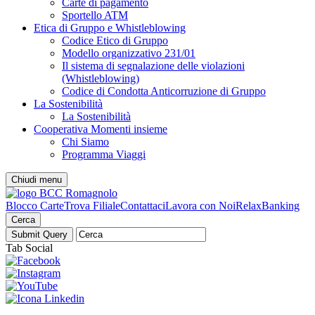
Carte di pagamento
Sportello ATM
Etica di Gruppo e Whistleblowing
Codice Etico di Gruppo
Modello organizzativo 231/01
Il sistema di segnalazione delle violazioni
(Whistleblowing)
Codice di Condotta Anticorruzione di Gruppo
La Sostenibilità
La Sostenibilità
Cooperativa Momenti insieme
Chi Siamo
Programma Viaggi
Chiudi menu
Blocco Carte
Trova Filiale
Contattaci
Lavora con Noi
RelaxBanking
Cerca
Tab Social