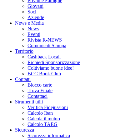
Privati e Famiglie
Giovani
Soci
Aziende
News e Media
News
Eventi
Rivista R-NEWS
Comunicati Stampa
Territorio
Cashback Locali
Richiedi Sponsorizzazione
Coltiviamo buone idee!
BCC Book Club
Contatti
Blocco carte
Trova Filiale
Contattaci
Strumenti utili
Verifica Fidejussioni
Calcolo Iban
Calcola il mutuo
Calcolo TAEG
Sicurezza
Sicurezza informatica