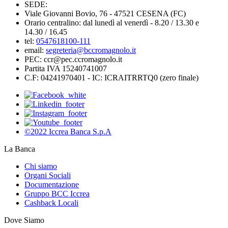
SEDE:
Viale Giovanni Bovio, 76 - 47521 CESENA (FC)
Orario centralino: dal lunedì al venerdì - 8.20 / 13.30 e
14.30 / 16.45
tel:
0547618100-111
email:
segreteria@bccromagnolo.it
PEC: ccr@pec.ccromagnolo.it
Partita IVA 15240741007
C.F: 04241970401 - IC: ICRAITRRTQ0 (zero finale)
©2022 Iccrea Banca S.p.A
La Banca
Chi siamo
Organi Sociali
Documentazione
Gruppo BCC Iccrea
Cashback Locali
Dove Siamo