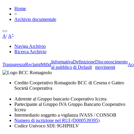
Home
>
Archivio documentale
-
+
A
A
Naviga Archivio
Ricerca Archivio
Informativa
Definizione
Disconoscimento
Trasparenza
Reclami
Mifid
Acc
al pubblico
di Default
movimenti
Credito Cooperativo Romagnolo BCC di Cesena e Gatteo
Società Cooperativa
Aderente al Gruppo bancario Cooperativo Iccrea
Partecipante al Gruppo IVA Gruppo Bancario Cooperativo
Iccrea
Intermediario soggetto a vigilanza IVASS / CONSOB
Numero di iscrizione nel RUI (D000539395)
Codice Univoco SDI: 9GHPHLV