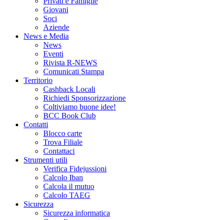
Privati e Famiglie
Giovani
Soci
Aziende
News e Media
News
Eventi
Rivista R-NEWS
Comunicati Stampa
Territorio
Cashback Locali
Richiedi Sponsorizzazione
Coltiviamo buone idee!
BCC Book Club
Contatti
Blocco carte
Trova Filiale
Contattaci
Strumenti utili
Verifica Fidejussioni
Calcolo Iban
Calcola il mutuo
Calcolo TAEG
Sicurezza
Sicurezza informatica