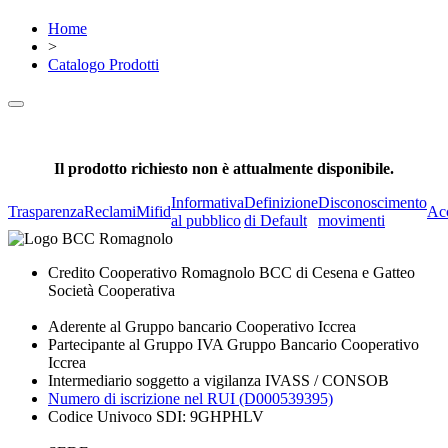
Home
>
Catalogo Prodotti
Il prodotto richiesto non è attualmente disponibile.
Informativa
Definizione
Disconoscimento
Trasparenza
Reclami
Mifid
Acc
al pubblico
di Default
movimenti
Credito Cooperativo Romagnolo BCC di Cesena e Gatteo
Società Cooperativa
Aderente al Gruppo bancario Cooperativo Iccrea
Partecipante al Gruppo IVA Gruppo Bancario Cooperativo
Iccrea
Intermediario soggetto a vigilanza IVASS / CONSOB
Numero di iscrizione nel RUI (D000539395)
Codice Univoco SDI: 9GHPHLV