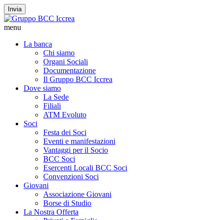
Invia
menu
La banca
Chi siamo
Organi Sociali
Documentazione
Il Gruppo BCC Iccrea
Dove siamo
La Sede
Filiali
ATM Evoluto
Soci
Festa dei Soci
Eventi e manifestazioni
Vantaggi per il Socio
BCC Soci
Esercenti Locali BCC Soci
Convenzioni Soci
Giovani
Associazione Giovani
Borse di Studio
La Nostra Offerta