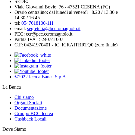
SEDE:
Viale Giovanni Bovio, 76 - 47521 CESENA (FC)
Orario centralino: dal lunedì al venerdì - 8.20 / 13.30 e
14.30 / 16.45
tel:
0547618100-111
email:
segreteria@bccromagnolo.it
PEC: ccr@pec.ccromagnolo.it
Partita IVA 15240741007
C.F: 04241970401 - IC: ICRAITRRTQ0 (zero finale)
©2022 Iccrea Banca S.p.A
La Banca
Chi siamo
Organi Sociali
Documentazione
Gruppo BCC Iccrea
Cashback Locali
Dove Siamo