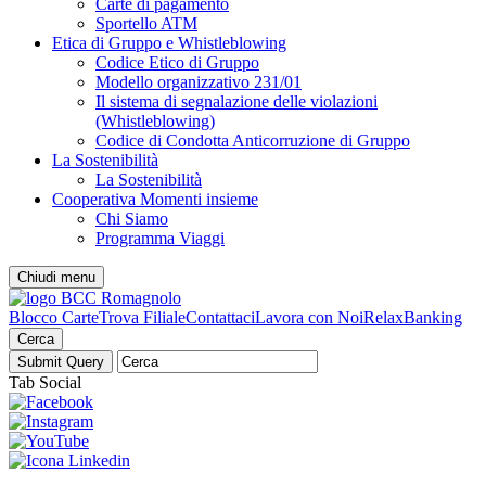
Carte di pagamento
Sportello ATM
Etica di Gruppo e Whistleblowing
Codice Etico di Gruppo
Modello organizzativo 231/01
Il sistema di segnalazione delle violazioni
(Whistleblowing)
Codice di Condotta Anticorruzione di Gruppo
La Sostenibilità
La Sostenibilità
Cooperativa Momenti insieme
Chi Siamo
Programma Viaggi
Chiudi menu
Blocco Carte
Trova Filiale
Contattaci
Lavora con Noi
RelaxBanking
Cerca
Tab Social