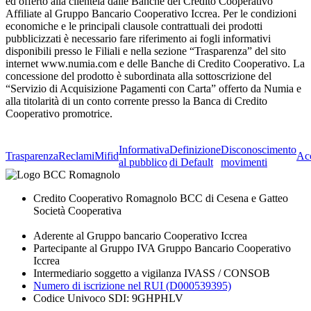
ed offerto alla clientela dalle Banche del Credito Cooperativo
Affiliate al Gruppo Bancario Cooperativo Iccrea. Per le condizioni
economiche e le principali clausole contrattuali dei prodotti
pubblicizzati è necessario fare riferimento ai fogli informativi
disponibili presso le Filiali e nella sezione “Trasparenza” del sito
internet www.numia.com e delle Banche di Credito Cooperativo. La
concessione del prodotto è subordinata alla sottoscrizione del
“Servizio di Acquisizione Pagamenti con Carta” offerto da Numia e
alla titolarità di un conto corrente presso la Banca di Credito
Cooperativo promotrice.
Informativa
Definizione
Disconoscimento
Trasparenza
Reclami
Mifid
Acc
al pubblico
di Default
movimenti
Credito Cooperativo Romagnolo BCC di Cesena e Gatteo
Società Cooperativa
Aderente al Gruppo bancario Cooperativo Iccrea
Partecipante al Gruppo IVA Gruppo Bancario Cooperativo
Iccrea
Intermediario soggetto a vigilanza IVASS / CONSOB
Numero di iscrizione nel RUI (D000539395)
Codice Univoco SDI: 9GHPHLV