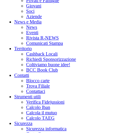
Privati e Famiglie
Giovani
Soci
Aziende
News e Media
News
Eventi
Rivista R-NEWS
Comunicati Stampa
Territorio
Cashback Locali
Richiedi Sponsorizzazione
Coltiviamo buone idee!
BCC Book Club
Contatti
Blocco carte
Trova Filiale
Contattaci
Strumenti utili
Verifica Fidejussioni
Calcolo Iban
Calcola il mutuo
Calcolo TAEG
Sicurezza
Sicurezza informatica