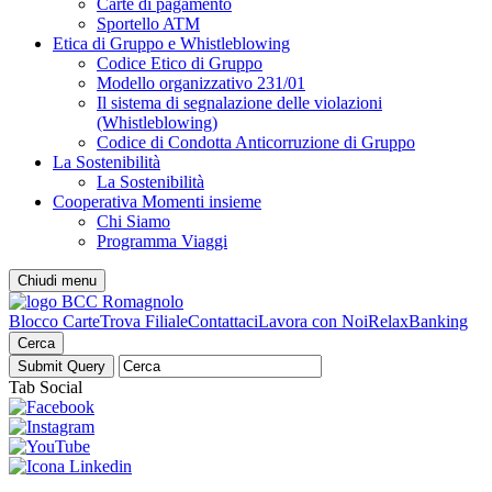
Carte di pagamento
Sportello ATM
Etica di Gruppo e Whistleblowing
Codice Etico di Gruppo
Modello organizzativo 231/01
Il sistema di segnalazione delle violazioni
(Whistleblowing)
Codice di Condotta Anticorruzione di Gruppo
La Sostenibilità
La Sostenibilità
Cooperativa Momenti insieme
Chi Siamo
Programma Viaggi
Chiudi menu
Blocco Carte
Trova Filiale
Contattaci
Lavora con Noi
RelaxBanking
Cerca
Tab Social