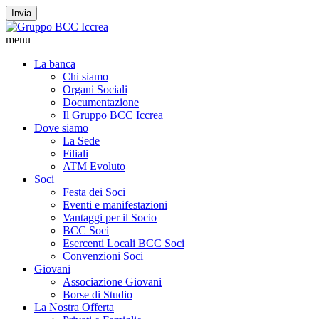
Invia
menu
La banca
Chi siamo
Organi Sociali
Documentazione
Il Gruppo BCC Iccrea
Dove siamo
La Sede
Filiali
ATM Evoluto
Soci
Festa dei Soci
Eventi e manifestazioni
Vantaggi per il Socio
BCC Soci
Esercenti Locali BCC Soci
Convenzioni Soci
Giovani
Associazione Giovani
Borse di Studio
La Nostra Offerta