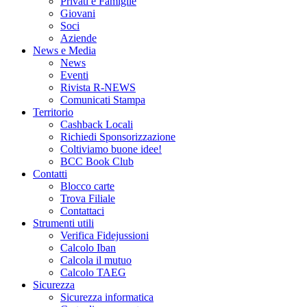
Privati e Famiglie
Giovani
Soci
Aziende
News e Media
News
Eventi
Rivista R-NEWS
Comunicati Stampa
Territorio
Cashback Locali
Richiedi Sponsorizzazione
Coltiviamo buone idee!
BCC Book Club
Contatti
Blocco carte
Trova Filiale
Contattaci
Strumenti utili
Verifica Fidejussioni
Calcolo Iban
Calcola il mutuo
Calcolo TAEG
Sicurezza
Sicurezza informatica