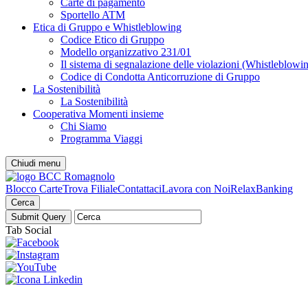
Carte di pagamento
Sportello ATM
Etica di Gruppo e Whistleblowing
Codice Etico di Gruppo
Modello organizzativo 231/01
Il sistema di segnalazione delle violazioni (Whistleblowi
Codice di Condotta Anticorruzione di Gruppo
La Sostenibilità
La Sostenibilità
Cooperativa Momenti insieme
Chi Siamo
Programma Viaggi
Chiudi menu
Blocco Carte
Trova Filiale
Contattaci
Lavora con Noi
RelaxBanking
Cerca
Tab Social