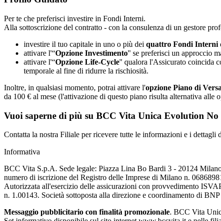
Per te che preferisci investire in Fondi Interni.
Alla sottoscrizione del contratto - con la consulenza di un gestore profe
investire il tuo capitale in uno o più dei
quattro Fondi Interni
attivare l'“
Opzione Investimento
'' se preferisci un approccio m
attivare l'“
Opzione Life-Cycle
'' qualora l'Assicurato coincida 
temporale al fine di ridurre la rischiosità.
Inoltre, in qualsiasi momento, potrai attivare l'
opzione Piano di Ver
da 100 € al mese (l'attivazione di questo piano risulta alternativa all
Vuoi saperne di più su BCC Vita Unica Evolution N
Contatta la nostra Filiale per ricevere tutte le informazioni e i dettagli d
Informativa
BCC Vita S.p.A. Sede legale: Piazza Lina Bo Bardi 3 - 20124 Milano - I
numero di iscrizione del Registro delle Imprese di Milano n. 068689
Autorizzata all'esercizio delle assicurazioni con provvedimento ISVAP 
n. 1.00143. Società sottoposta alla direzione e coordinamento di BNP
Messaggio pubblicitario con finalità promozionale
. BCC Vita Unica
Set informativo disponibile sul sito internet www.bccvita.it e nelle fi