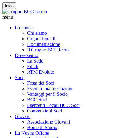
Invia
menu
La banca
Chi siamo
Organi Sociali
Documentazione
Il Gruppo BCC Iccrea
Dove siamo
La Sede
Filiali
ATM Evoluto
Soci
Festa dei Soci
Eventi e manifestazioni
Vantaggi per il Socio
BCC Soci
Esercenti Locali BCC Soci
Convenzioni Soci
Giovani
Associazione Giovani
Borse di Studio
La Nostra Offerta