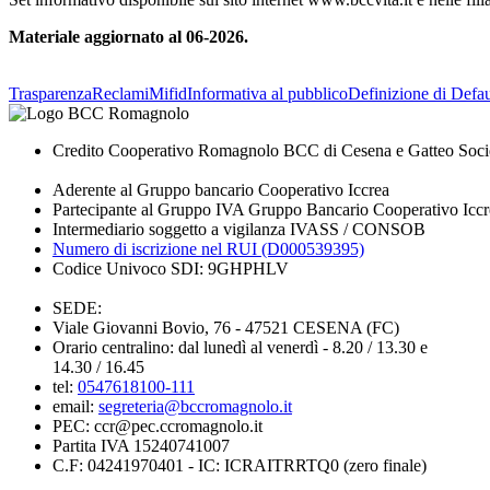
Materiale aggiornato al 06-2026.
Trasparenza
Reclami
Mifid
Informativa al pubblico
Definizione di Defau
Credito Cooperativo Romagnolo BCC di Cesena e Gatteo Soci
Aderente al Gruppo bancario Cooperativo Iccrea
Partecipante al Gruppo IVA Gruppo Bancario Cooperativo Iccr
Intermediario soggetto a vigilanza IVASS / CONSOB
Numero di iscrizione nel RUI (D000539395)
Codice Univoco SDI: 9GHPHLV
SEDE:
Viale Giovanni Bovio, 76 - 47521 CESENA (FC)
Orario centralino: dal lunedì al venerdì - 8.20 / 13.30 e
14.30 / 16.45
tel:
0547618100-111
email:
segreteria@bccromagnolo.it
PEC: ccr@pec.ccromagnolo.it
Partita IVA 15240741007
C.F: 04241970401 - IC: ICRAITRRTQ0 (zero finale)