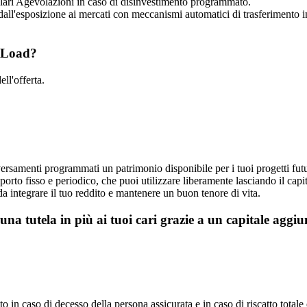
olari Agevolazioni in caso di disinvestimento programmato.
 dall'esposizione ai mercati con meccanismi automatici di trasferimento 
o Load?
ell'offerta.
rsamenti programmati un patrimonio disponibile per i tuoi progetti futu
rto fisso e periodico, che puoi utilizzare liberamente lasciando il capit
sì da integrare il tuo reddito e mantenere un buon tenore di vita.
una tutela in più ai tuoi cari
grazie a un capitale aggiu
tito in caso di decesso della persona assicurata e in caso di riscatto total