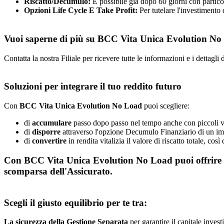
Riscatto/Decumulo:
È possibile già dopo 60 giorni con partic
Opzioni Life Cycle E Take Profit:
Per tutelare l'investimento
Vuoi saperne di più su BCC Vita Unica Evolution N
Contatta la nostra Filiale per ricevere tutte le informazioni e i dettagli d
Soluzioni per integrare il tuo reddito futuro
Con
BCC Vita Unica Evolution No Load
puoi scegliere:
di
accumulare
passo dopo passo nel tempo anche con piccoli ve
di
disporre
attraverso l'opzione Decumulo Finanziario di un impo
di
convertire
in rendita vitalizia il valore di riscatto totale, co
Con
BCC Vita Unica Evolution No Load
puoi offrire
scomparsa dell'Assicurato.
Scegli il giusto equilibrio per te tra:
La sicurezza della Gestione Separata
per garantire il capitale inves