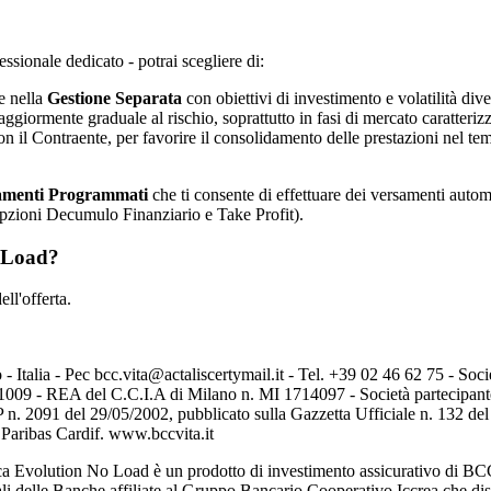
ssionale dedicato - potrai scegliere di:
e nella
Gestione Separata
con obiettivi di investimento e volatilità dive
aggiormente graduale al rischio, soprattutto in fasi di mercato caratterizza
con il Contraente, per favorire il consolidamento delle prestazioni nel t
samenti Programmati
che ti consente di effettuare dei versamenti autom
e opzioni Decumulo Finanziario e Take Profit).
o Load?
ell'offerta.
talia - Pec bcc.vita@actaliscertymail.it - Tel. +39 02 46 62 75 - Socie
81009 - REA del C.C.I.A di Milano n. MI 1714097 - Società partecipan
n. 2091 del 29/05/2002, pubblicato sulla Gazzetta Ufficiale n. 132 del 
 Paribas Cardif. www.bccvita.it
 Evolution No Load è un prodotto di investimento assicurativo di BCC Vi
liali delle Banche affiliate al Gruppo Bancario Cooperativo Iccrea che di