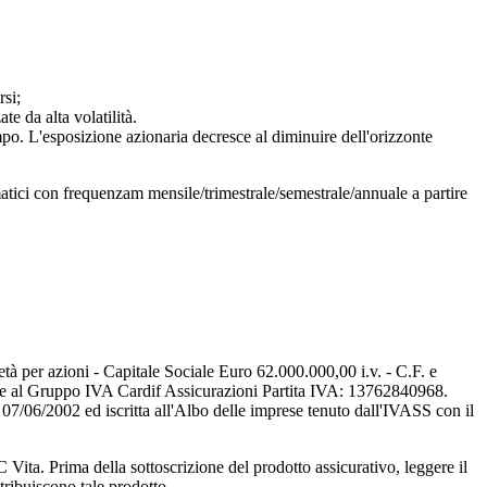
rsi;
te da alta volatilità.
empo. L'esposizione azionaria decresce al diminuire dell'orizzonte
atici con frequenzam mensile/trimestrale/semestrale/annuale a partire
tà per azioni - Capitale Sociale Euro 62.000.000,00 i.v. - C.F. e
te al Gruppo IVA Cardif Assicurazioni Partita IVA: 13762840968.
07/06/2002 ed iscritta all'Albo delle imprese tenuto dall'IVASS con il
ta. Prima della sottoscrizione del prodotto assicurativo, leggere il
stribuiscono tale prodotto.