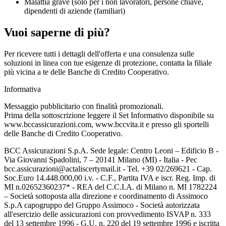
Malattia grave (solo per i non lavoratori, persone chiave,
dipendenti di aziende (familiari)
Vuoi saperne di più?
Per ricevere tutti i dettagli dell'offerta e una consulenza sulle
soluzioni in linea con tue esigenze di protezione, contatta la filiale
più vicina a te delle Banche di Credito Cooperativo.
Informativa
Messaggio pubblicitario con finalità promozionali.
Prima della sottoscrizione leggere il Set Informativo disponibile su
www.bccassicurazioni.com, www.bccvita.it e presso gli sportelli
delle Banche di Credito Cooperativo.
BCC Assicurazioni S.p.A. Sede legale: Centro Leoni – Edificio B -
Via Giovanni Spadolini, 7 – 20141 Milano (MI) - Italia - Pec
bcc.assicurazioni@actaliscertymail.it - Tel. +39 02/269621 - Cap.
Soc.Euro 14.448.000,00 i.v. - C.F., Partita IVA e iscr. Reg. Imp. di
MI n.02652360237* - REA del C.C.I.A. di Milano n. MI 1782224
– Società sottoposta alla direzione e coordinamento di Assimoco
S.p.A capogruppo del Gruppo Assimoco - Società autorizzata
all'esercizio delle assicurazioni con provvedimento ISVAP n. 333
del 13 settembre 1996 - G.U. n. 220 del 19 settembre 1996 e iscritta