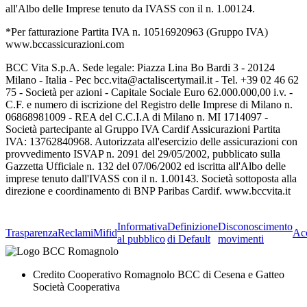
all'Albo delle Imprese tenuto da IVASS con il n. 1.00124.
*Per fatturazione Partita IVA n. 10516920963 (Gruppo IVA)
www.bccassicurazioni.com
BCC Vita S.p.A. Sede legale: Piazza Lina Bo Bardi 3 - 20124
Milano - Italia - Pec bcc.vita@actaliscertymail.it - Tel. +39 02 46 62
75 - Società per azioni - Capitale Sociale Euro 62.000.000,00 i.v. -
C.F. e numero di iscrizione del Registro delle Imprese di Milano n.
06868981009 - REA del C.C.I.A di Milano n. MI 1714097 -
Società partecipante al Gruppo IVA Cardif Assicurazioni Partita
IVA: 13762840968. Autorizzata all'esercizio delle assicurazioni con
provvedimento ISVAP n. 2091 del 29/05/2002, pubblicato sulla
Gazzetta Ufficiale n. 132 del 07/06/2002 ed iscritta all'Albo delle
imprese tenuto dall'IVASS con il n. 1.00143. Società sottoposta alla
direzione e coordinamento di BNP Paribas Cardif. www.bccvita.it
Informativa
Definizione
Disconoscimento
Trasparenza
Reclami
Mifid
Acc
al pubblico
di Default
movimenti
Credito Cooperativo Romagnolo BCC di Cesena e Gatteo
Società Cooperativa