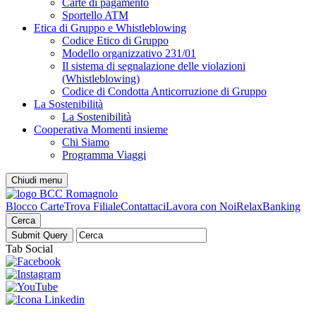
Carte di pagamento
Sportello ATM
Etica di Gruppo e Whistleblowing
Codice Etico di Gruppo
Modello organizzativo 231/01
Il sistema di segnalazione delle violazioni
(Whistleblowing)
Codice di Condotta Anticorruzione di Gruppo
La Sostenibilità
La Sostenibilità
Cooperativa Momenti insieme
Chi Siamo
Programma Viaggi
Chiudi menu
Blocco Carte
Trova Filiale
Contattaci
Lavora con Noi
RelaxBanking
Cerca
Tab Social