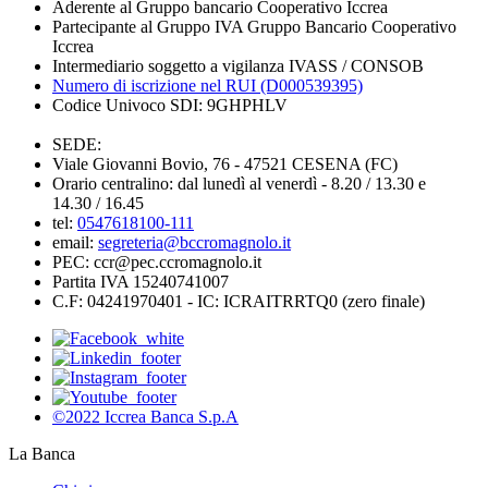
Aderente al Gruppo bancario Cooperativo Iccrea
Partecipante al Gruppo IVA Gruppo Bancario Cooperativo
Iccrea
Intermediario soggetto a vigilanza IVASS / CONSOB
Numero di iscrizione nel RUI (D000539395)
Codice Univoco SDI: 9GHPHLV
SEDE:
Viale Giovanni Bovio, 76 - 47521 CESENA (FC)
Orario centralino: dal lunedì al venerdì - 8.20 / 13.30 e
14.30 / 16.45
tel:
0547618100-111
email:
segreteria@bccromagnolo.it
PEC: ccr@pec.ccromagnolo.it
Partita IVA 15240741007
C.F: 04241970401 - IC: ICRAITRRTQ0 (zero finale)
©2022 Iccrea Banca S.p.A
La Banca