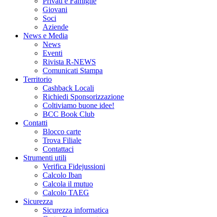
Privati e Famiglie
Giovani
Soci
Aziende
News e Media
News
Eventi
Rivista R-NEWS
Comunicati Stampa
Territorio
Cashback Locali
Richiedi Sponsorizzazione
Coltiviamo buone idee!
BCC Book Club
Contatti
Blocco carte
Trova Filiale
Contattaci
Strumenti utili
Verifica Fidejussioni
Calcolo Iban
Calcola il mutuo
Calcolo TAEG
Sicurezza
Sicurezza informatica