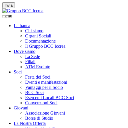
Invia
menu
La banca
Chi siamo
Organi Sociali
Documentazione
Il Gruppo BCC Iccrea
Dove siamo
La Sede
Filiali
ATM Evoluto
Soci
Festa dei Soci
Eventi e manifestazioni
Vantaggi per il Socio
BCC Soci
Esercenti Locali BCC Soci
Convenzioni Soci
Giovani
Associazione Giovani
Borse di Studio
La Nostra Offerta